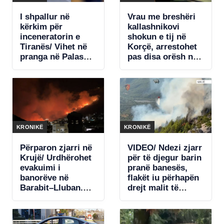
I shpallur në
Vrau me breshëri
kërkim për
kallashnikovi
inceneratorin e
shokun e tij në
Tiranës/ Vihet në
Korçë, arrestohet
pranga në Palasë,
pas disa orësh në
Renardo Nallbani
arrati autori.
Pamjet e momentit
kur dërgohet në
komisariat
(VIDEO)
KRONIKË
KRONIKË
Përparon zjarri në
VIDEO/ Ndezi zjarr
Krujë/ Urdhërohet
për të djegur barin
evakuimi i
pranë banesës,
banorëve në
flakët iu përhapën
Barabit–Lluban.
drejt malit të
Raportohet për
Krujës! Arrestohet
shpërthime
73-vjeçari
armatimesh