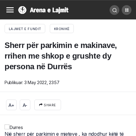
LAJMET E FUNDIT
KRONIKË
Sherr për parkimin e makinave,
rrihen me shkop e grushte dy
persona në Durrës
Publikuar:
3 May 2022, 23:57
A+
A-
SHARE
Një sherr për parkimin e mjeteve , ka ndodhur këtë të