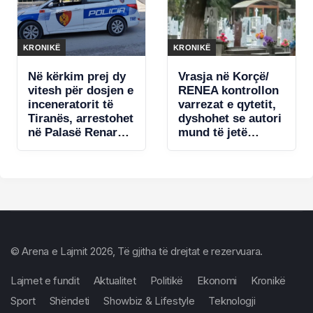
KRONIKË
KRONIKË
Në kërkim prej dy
Vrasja në Korçë/
vitesh për dosjen e
RENEA kontrollon
inceneratorit të
varrezat e qytetit,
Tiranës, arrestohet
dyshohet se autori
në Palasë Renardo
mund të jetë
Nallbani
fshehur në zonë
(VIDEO)
© Arena e Lajmit 2026, Të gjitha të drejtat e rezervuara.
Lajmet e fundit
Aktualitet
Politikë
Ekonomi
Kronikë
Sport
Shëndeti
Showbiz & Lifestyle
Teknologji