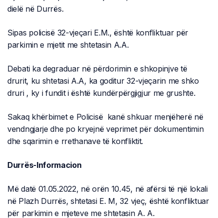
dielë në Durrës.
Sipas policisë 32-vjeçari E.M., është konfliktuar për
parkimin e mjetit me shtetasin A.A.
Debati ka degraduar në përdorimin e shkopinjve të
drurit, ku shtetasi A.A, ka goditur 32-vjeçarin me shko
druri , ky i fundit i është kundërpërgjigjur me grushte.
Sakaq khërbimet e Policisë kanë shkuar menjëherë në
vendngjarje dhe po kryejnë veprimet për dokumentimin
dhe sqarimin e rrethanave të konfliktit.
Durrës-Informacion
Më datë 01.05.2022, në orën 10.45, në afërsi të një lokali
në Plazh Durrës, shtetasi E. M, 32 vjeç, është konfliktuar
për parkimin e mjeteve me shtetasin A. A.