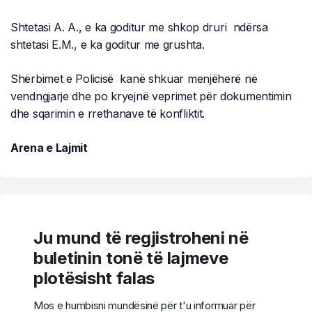
Shtetasi A. A., e ka goditur me shkop druri ndërsa
shtetasi E.M., e ka goditur me grushta.
Shërbimet e Policisë kanë shkuar menjëherë në
vendngjarje dhe po kryejnë veprimet për dokumentimin
dhe sqarimin e rrethanave të konfliktit.
Arena e Lajmit
Ju mund të regjistroheni në
buletinin tonë të lajmeve
plotësisht falas
Mos e humbisni mundësinë për t'u informuar për