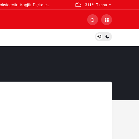
sidentin tragjik: Diçka e
31.1 °
Tirana
ër një debat u aktivizuan të gjitha
 arrestuarit
jë kabinë elektrike