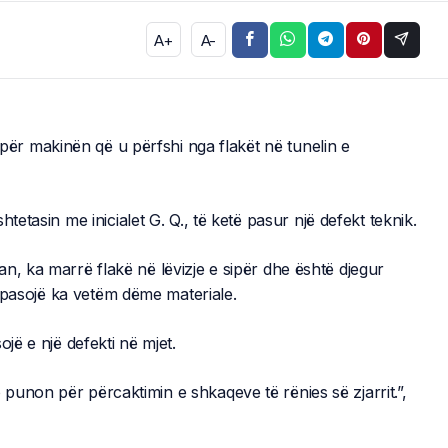
A+
A-
r për makinën që u përfshi nga flakët në tunelin e
tetasin me inicialet G. Q., të ketë pasur një defekt teknik.
n, ka marrë flakë në lëvizje e sipër dhe është djegur
Si pasojë ka vetëm dëme materiale.
jë e një defekti në mjet.
unon për përcaktimin e shkaqeve të rënies së zjarrit.”,