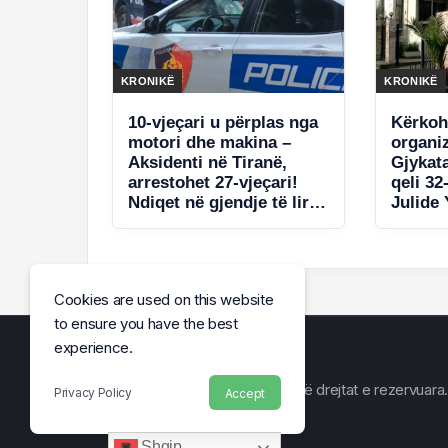
KRONIKË
KRONIKË
10-vjeçari u përplas nga
Kërkoh
motori dhe makina –
organiz
Aksidenti në Tiranë,
Gjykata
arrestohet 27-vjeçari!
qeli 32
Ndiqet në gjendje të lirë
Julide 
shoferi që u largua
Cookies are used on this website
to ensure you have the best
experience.
© Arena e Lajmit 2026, Të gjitha të drejtat e rezervuara.
Privacy Policy
Accept
Shqip