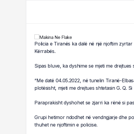
Policia e Tiranës ka dalë në një njoftim zyrta
Kërrabës.
Sipas bluve, ka dyshime se mjeti me drejtues sh
“Me datë 04.05.2022, në tunelin Tiranë-Elbasa
plotësisht, mjeti me drejtues shtetasin G. Q. 
Paraprakisht dyshohet se zjarri ka rënë si paso
Grupi hetimor ndodhet në vendngjarje dhe po p
thuhet ne njoftimin e policise.