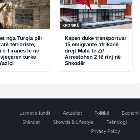
KRONIKË
et nga Turqia për
Kapen duke transportuar
atë terroriste,
15 emigrantë afrikanë
 e Tiranës lë në
drejt Malit të Zi/
-vjeçaren turke
Arrestohen 2 të rinj në
Yazici
Shkodër
Lajmet e fundit
Aktualitet
Politikë
Ekonomi
Shëndeti
Showbiz & Lifestyle
Teknologji
Privacy Policy