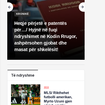
KRONIKË
Heqje përjetë e patentës
për…/ Hyjnë në fuqi
ndryshimet në Kodin Rrugor,
ashpërsohen gjobat dhe
masat për shkelësit!
Të ndryshme
10:51
MLS/ Rikthehet
futbolli amerikan,
Myrto Uzuni gjen