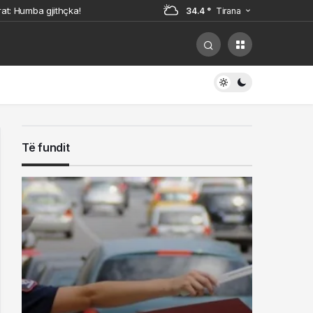
rat: Humba gjithçka!
34.4 °
Tirana
ik në Serres, dalin fotot e nënës
jobat dhe masat për shkelësit!
diqet në gjendje të lirë shoferi që
Të fundit