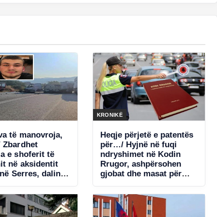
KRONIKË
va të manovroja,
Heqje përjetë e patentës
 Zbardhet
për…/ Hyjnë në fuqi
 e shoferit të
ndryshimet në Kodin
t në aksidentit
Rrugor, ashpërsohen
 në Serres, dalin
gjobat dhe masat për
 nënës dhe djalit
shkelësit!
ar që humbën