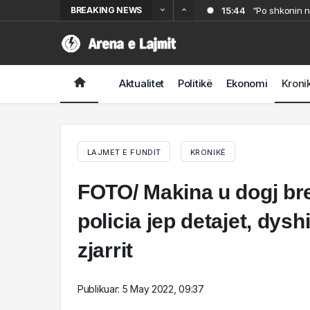
BREAKING NEWS
15:44
“Po shkonin n
15:21
“Tentova të ma
14:02
dhe djalit shq
Heqje përjetë
13:42
Gjykata ameri
Aktualitet
Politikë
Ekonomi
Kroni
13:40
10-vjeçari u 
u largua
LAJMET E FUNDIT
KRONIKË
FOTO/ Makina u dogj bre
policia jep detajet, dys
zjarrit
Publikuar:
5 May 2022, 09:37