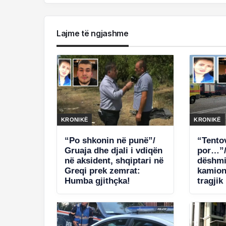
Lajme të ngjashme
KRONIKË
KRONIKË
“Po shkonin në punë”/
“Tento
Gruaja dhe djali i vdiqën
por…”/
në aksident, shqiptari në
dëshmia
Greqi prek zemrat:
kamioni
Humba gjithçka!
tragjik
fotot e
shqipt
jetën