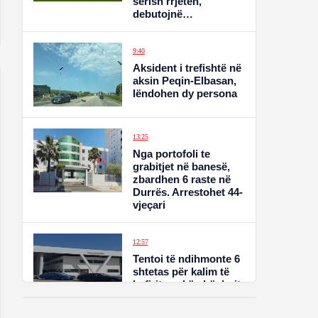
sërish rrjetën,
debutojnë
Lewandovski dhe
Griezmann
9:40
Aksident i trefishtë në
aksin Peqin-Elbasan,
lëndohen dy persona
13:25
Nga portofoli te
grabitjet në banesë,
zbardhen 6 raste në
Durrës. Arrestohet 44-
vjeçari
12:57
Tentoi të ndihmonte 6
shtetas për kalim të
kufirit me këmbë drejt
Greqisë / Kapet në
flagrancë 19-vjeçari