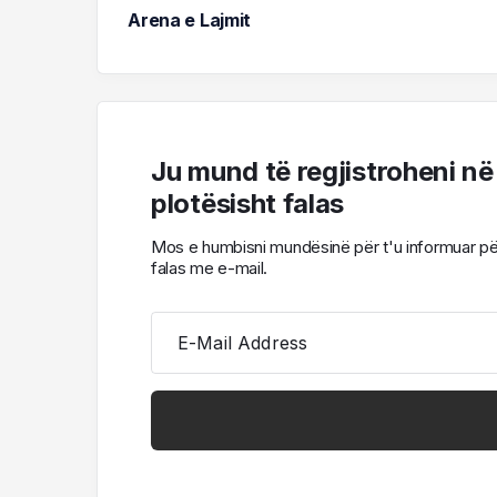
Arena e Lajmit
Ju mund të regjistroheni në
plotësisht falas
Mos e humbisni mundësinë për t'u informuar për l
falas me e-mail.
E-Mail Address