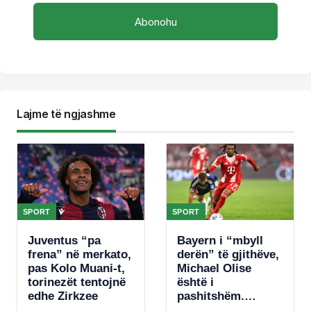
Lajme të ngjashme
SPORT
SPORT
Juventus “pa
Bayern i “mbyll
frena” në merkato,
derën” të gjithëve,
pas Kolo Muani-t,
Michael Olise
torinezët tentojnë
është i
edhe Zirkzee
pashitshëm.
Bavarezët