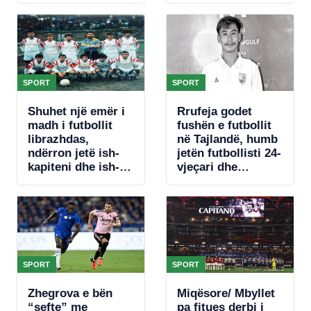
piketojnë
zëvendësuesin e
francezit për të
ardhmen
SPORT
SPORT
Shuhet një emër i
Rrufeja godet
madh i futbollit
fushën e futbollit
librazhdas,
në Tajlandë, humb
ndërron jetë ish-
jetën futbollisti 24-
kapiteni dhe ish-
vjeçari dhe
trajneri i Sopotit,
plagosen 9 të tjerë
Besnik Çota
SPORT
SPORT
Zhegrova e bën
Miqësore/ Mbyllet
“sefte” me
pa fitues derbi i