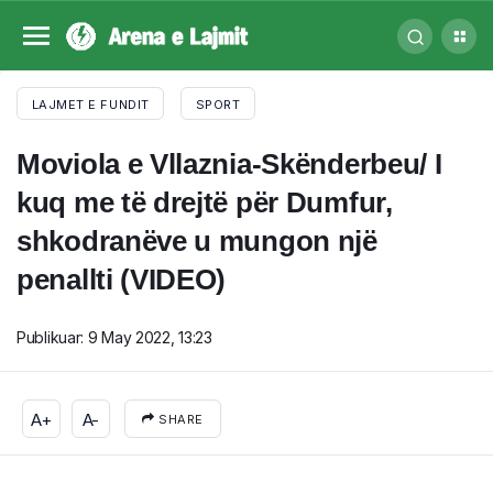
LAJMET E FUNDIT
SPORT
Moviola e Vllaznia-Skënderbeu/ I
kuq me të drejtë për Dumfur,
shkodranëve u mungon një
penallti (VIDEO)
Publikuar:
9 May 2022, 13:23
A+
A-
SHARE