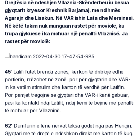
Drejtësia në ndeshjen Vllaznia-Skënderbeu iu besua
gjyqtarit kryesor Kreshnik Barjamaj, me ndihmës
Agarajn dhe Lisakun. Në VAR ishin Lata dhe Mersinasi.
Në këtë takim nuk munguan rastet për moviolë, ku
trupa gjykuese i ka mohuar një penallti Vllaznisë. Ja
rastet për moviolë:
45′
Latifi futet brenda zonës, kërkon të driblojë edhe
portierin, rrëzohet në zonë, por për gjyqtarin dhe VAR-
in ka vetëm stimulim dhe karton të verdhë për Latifin.
Por pamjet tregojnë se gjyqtari dhe VAR-i kanë gabuar,
pasi ka kontakt ndaj Latifit, ndaj kemi të bëjmë me penallti
të mohuar për Vllazninë.
62′
Dumfurin e lënë nervat teksa godet nga pas Heriçin.
Gjyqtari me të drejtë e ndëshkon direkt me karton të kuq.