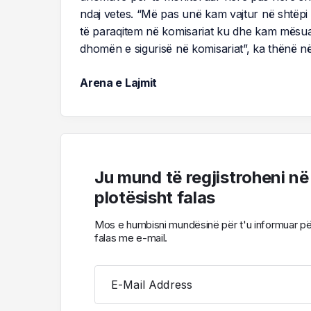
ndaj vetes. “Më pas unë kam vajtur në shtëpi 
të paraqitem në komisariat ku dhe kam mësuar 
dhomën e sigurisë në komisariat”, ka thënë në d
Arena e Lajmit
Ju mund të regjistroheni në
plotësisht falas
Mos e humbisni mundësinë për t'u informuar për l
falas me e-mail.
E-Mail Address