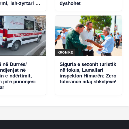
mi, ish-zyrtari i
dyshohet
ë i kërcënoi me
hpallet në kërkim
KRONIKË
ë në Durrës/
Siguria e sezonit turistik
ndjenjat në
në fokus, Lamallari
in e ndërtimit,
inspekton Himarën: Zero
n jetë punonjësi
tolerancë ndaj shkeljeve!
ar