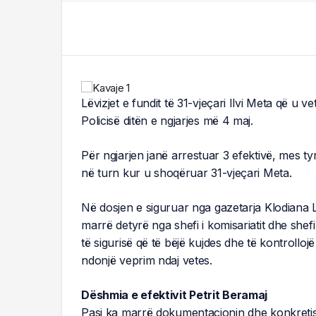
Lëvizjet e fundit të 31-vjeçari Ilvi Meta që u 
Policisë ditën e ngjarjes më 4 maj.
Për ngjarjen janë arrestuar 3 efektivë, mes tyr
në turn kur u shoqëruar 31-vjeçari Meta.
Në dosjen e siguruar nga gazetarja Klodiana L
marrë detyrë nga shefi i komisariatit dhe shef
të sigurisë që të bëjë kujdes dhe të kontrollo
ndonjë veprim ndaj vetes.
Dëshmia e efektivit Petrit Beramaj
Pasi ka marrë dokumentacionin dhe konkretisht