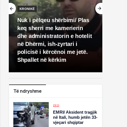
KRONIKË
Nuk i pëlqeu shërbimi/ Plas
keq sherri me kamerierin
dhe administratorin e hotelit
në Dhërmi, ish-zyrtari i
policisë i kërcënoi me jetë.
Shpallet në kërkim
Të ndryshme
19:15
EMRI/ Aksident tragjik
në Itali, humb jetën 33-
vjeçari shqiptar