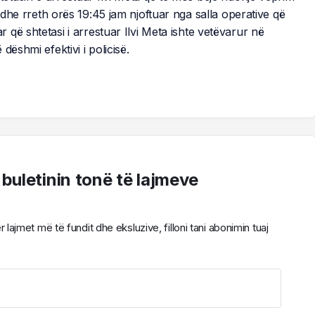
dhe rreth orës 19:45 jam njoftuar nga salla operative që
që shtetasi i arrestuar Ilvi Meta ishte vetëvarur në
ëshmi efektivi i policisë.
 buletinin tonë të lajmeve
ajmet më të fundit dhe eksluzive, filloni tani abonimin tuaj