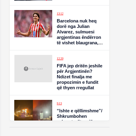
13:12
Barcelona nuk heq
dorë nga Julian
Alvarez, sulmuesi
argjentinas ëndërron
të vishet blaugrana,
Atletico e konsideron
të pashitshëm
12:20
FIFA jep dritën jeshile
për Argjentinën?
Ndizet finalja me
propozimin e fundit
që thyen rregullat
9:13
“Ishte e qëllimshme”/
Shkrumbohen
eskavatorët e një
guroreje, pronarja e
DU-ER: Autori person