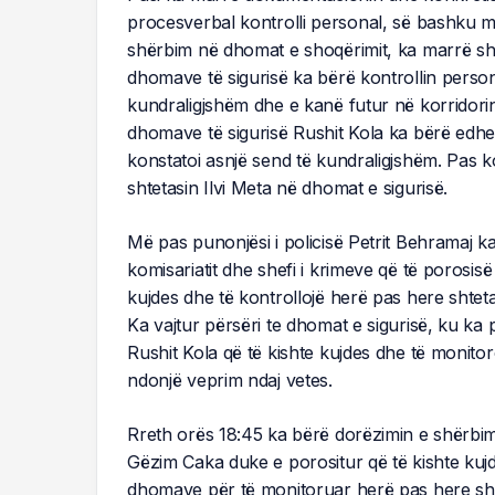
procesverbal kontrolli personal, së bashku m
shërbim në dhomat e shoqërimit, ka marrë sht
dhomave të sigurisë ka bërë kontrollin persona
kundraligjshëm dhe e kanë futur në korridorin
dhomave të sigurisë Rushit Kola ka bërë edhe n
konstatoi asnjë send të kundraligjshëm. Pas ko
shtetasin Ilvi Meta në dhomat e sigurisë.
Më pas punonjësi i policisë Petrit Behramaj k
komisariatit dhe shefi i krimeve që të porosisë
kujdes dhe të kontrollojë herë pas here shtet
Ka vajtur përsëri te dhomat e sigurisë, ku ka 
Rushit Kola që të kishte kujdes dhe të monitoro
ndonjë veprim ndaj vetes.
Rreth orës 18:45 ka bërë dorëzimin e shërbim
Gëzim Caka duke e porositur që të kishte kujd
dhomave për të monitoruar herë pas here shte