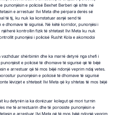
e punonjësin e policisë Bexhet Berberi që ishte në
etasin e arrestuar Ilvi Meta dhe përpara derës së
l të tij, ku nuk ka konstatuar asnjë send të
 e dhomave të sigurisë. Në këtë korridor, punonjësi i
jëherë kontrollin fizik të shtetasit Ilvi Meta ku nuk
ntrollit punonjësi i policisë Rushit Kola e akomodoi
a vazhduar shërbimin dhe ka marrë detyrë nga shefi i
 punonjësit e policisë të dhomave të sigurisë që të bëjë
asin e arrestuar që të mos bëjë ndonjë veprim ndaj vetes.
porositur punonjësin e policisë të dhomave të sigurisë
nte lëvizjet e shtetasit Ilvi Meta që ky shtetas të mos bëjë
it ku detyrën ia ka dorëzuar kolegut që mori turnin
es me të arrestuarin dhe të porosiste punonjësin e
tasin e arrestuar Ilvi Meta që të mos bëjë ndonjë veprim