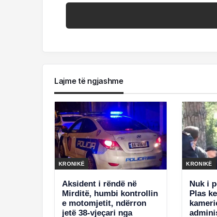
Lajme të ngjashme
KRONIKË
KRONIKË
Aksident i rëndë në
Nuk i 
Mirditë, humbi kontrollin
Plas k
e motomjetit, ndërron
kameri
jetë 38-vjeçari nga
adminis