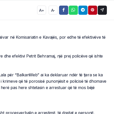
A+
A-
vetëvar në Komisariatin e Kavajës, por edhe të efektivëve të
e dhe efektivi Petrit Behramaj, një prej policëve që ishte
ala për “BalkanWeb” ai ka deklaruar ndër të tjera se ka
i i krimeve që të porosisë punonjësit e policisë të dhomave
jë herë pas here shtetasin e arrestuar që të mos bëjë
 procesverbalin e arrestimit, të drejtat e personit,