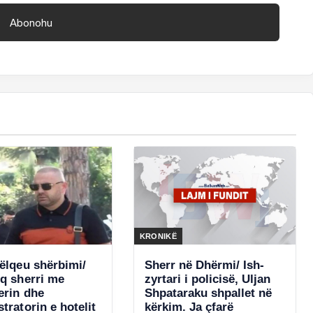
KRONIKË
pëlqeu shërbimi/
Sherr në Dhërmi/ Ish-
eq sherri me
zyrtari i policisë, Uljan
erin dhe
Shpataraku shpallet në
tratorin e hotelit
kërkim. Ja çfarë