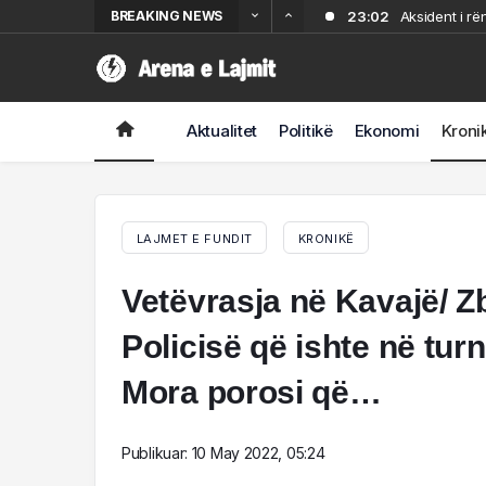
BREAKING NEWS
23:02
Aksident i rë
22:34
Partizani tri
21:54
Nuk i pëlqeu s
21:32
me jetë. Shpal
Sherr në Dhër
Aktualitet
Politikë
Ekonomi
Kroni
18:00
“Më tha se is
LAJMET E FUNDIT
KRONIKË
Vetëvrasja në Kavajë/ Zb
Policisë që ishte në tur
Mora porosi që…
Publikuar:
10 May 2022, 05:24