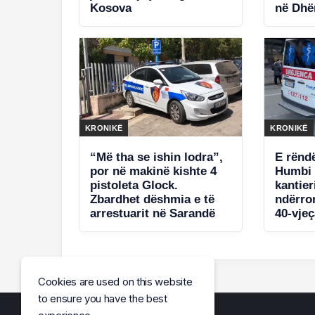
Kosova
në Dhër
policis
jetë. S
KRONIKË
KRONIKË
“Më tha se ishin lodra”,
E rënd
por në makinë kishte 4
Humbi 
pistoleta Glock.
kantier
Zbardhet dëshmia e të
ndërro
arrestuarit në Sarandë
40-vjeç
Cookies are used on this website
to ensure you have the best