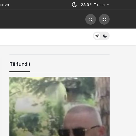
osova
23.3 °
Tirana
 por paguajnë gabimet në mbrojtje
i, ish-zyrtari i policisë i kërcënoi
hohet
rrestuarit në Sarandë
Të fundit