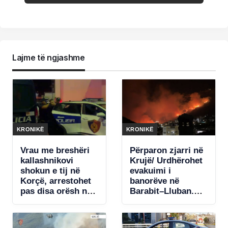
Lajme të ngjashme
KRONIKË
KRONIKË
Vrau me breshëri
Përparon zjarri në
kallashnikovi
Krujë/ Urdhërohet
shokun e tij në
evakuimi i
Korçë, arrestohet
banorëve në
pas disa orësh në
Barabit–Lluban.
arrati autori.
Raportohet për
Pamjet e momentit
shpërthime
kur dërgohet në
armatimesh