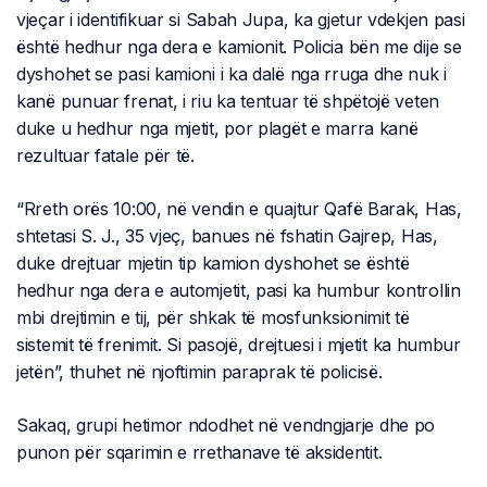
vjeçar i identifikuar si Sabah Jupa, ka gjetur vdekjen pasi
është hedhur nga dera e kamionit. Policia bën me dije se
dyshohet se pasi kamioni i ka dalë nga rruga dhe nuk i
kanë punuar frenat, i riu ka tentuar të shpëtojë veten
duke u hedhur nga mjetit, por plagët e marra kanë
rezultuar fatale për të.
“Rreth orës 10:00, në vendin e quajtur Qafë Barak, Has,
shtetasi S. J., 35 vjeç, banues në fshatin Gajrep, Has,
duke drejtuar mjetin tip kamion dyshohet se është
hedhur nga dera e automjetit, pasi ka humbur kontrollin
mbi drejtimin e tij, për shkak të mosfunksionimit të
sistemit të frenimit. Si pasojë, drejtuesi i mjetit ka humbur
jetën”, thuhet në njoftimin paraprak të policisë.
Sakaq, grupi hetimor ndodhet në vendngjarje dhe po
punon për sqarimin e rrethanave të aksidentit.