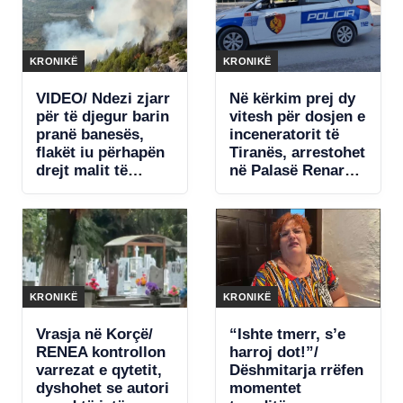
komisariat
(VIDEO)
KRONIKË
KRONIKË
VIDEO/ Ndezi zjarr
Në kërkim prej dy
për të djegur barin
vitesh për dosjen e
pranë banesës,
inceneratorit të
flakët iu përhapën
Tiranës, arrestohet
drejt malit të
në Palasë Renardo
Krujës! Arrestohet
Nallbani
73-vjeçari
KRONIKË
KRONIKË
Vrasja në Korçë/
“Ishte tmerr, s’e
RENEA kontrollon
harroj dot!”/
varrezat e qytetit,
Dëshmitarja rrëfen
dyshohet se autori
momentet