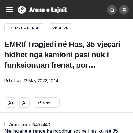
LAJMET E FUNDIT
KRONIKË
EMRI/ Tragjedi në Has, 35-vjeçari
hidhet nga kamioni pasi nuk i
funksionuan frenat, por…
Publikuar:
12 May 2022, 10:14
A+
A-
SHARE
Një ngjarje e rëndë ka ndodhur sot në Has ku një 35