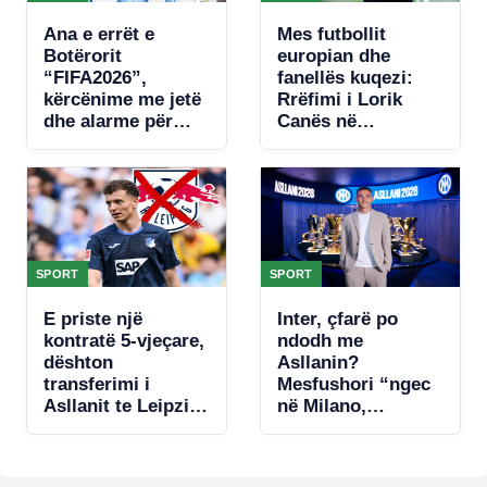
Ana e errët e
Mes futbollit
Botërorit
europian dhe
“FIFA2026”,
fanellës kuqezi:
kërcënime me jetë
Rrëfimi i Lorik
dhe alarme për
Canës në
bombë, zbulohet
“Legjendat flasin”
plani për të vrarë
Leo Messin
SPORT
SPORT
E priste një
Inter, çfarë po
kontratë 5-vjeçare,
ndodh me
dështon
Asllanin?
transferimi i
Mesfushori “ngec
Asllanit te Leipzig,
në Milano,
zbulohet arsyeja
mungojnë ofertat