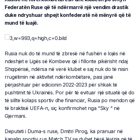
Federatën Ruse që të ndërmarrë një vendim drastik
duke ndryshuar shpejt konfederatë në mënyrë që të
mund të luajë.
Rusia nuk do të mund të zbresë në fushën e lojës në
ndeshjet e Ligës së Kombeve që i fillonte pikërisht ndaj
Shqipërisë, ndërsa në verë klubet e saj nuk do të nisin
rrugëtimin në aktivitet ndërkombëtare, pasi janë
përjashtuar për edicionin 2022-2023 për shkak të
pushtimit të Ukrainës. Por për të evituar një situatë që do
të sillte kolaps sportiv dhe financiar, Rusia po mendon që
të braktisë UEFA-n, siç konfirmohet nga “Sky “ në
Gjermani.
Deputeti i Duma-s ruse, Dmitri Pirog, ka pranuar në
kanalin sportiv rus Match TV se duhet bërë lëvizja që të