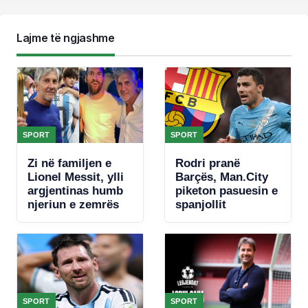
Lajme të ngjashme
SPORT
SPORT
Zi në familjen e
Rodri pranë
Lionel Messit, ylli
Barçës, Man.City
argjentinas humb
piketon pasuesin e
njeriun e zemrës
spanjollit
SPORT
SPORT