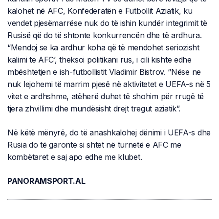
kalohet në AFC, Konfederatën e Futbollit Aziatik, ku
vendet pjesëmarrëse nuk do të ishin kundër integrimit të
Rusisë që do të shtonte konkurrencën dhe të ardhura.
“Mendoj se ka ardhur koha që të mendohet seriozisht
kalimi te AFC’, theksoi politikani rus, i cili kishte edhe
mbështetjen e ish-futbollistit Vladimir Bistrov. “Nëse ne
nuk lejohemi të marrim pjesë në aktivitetet e UEFA-s në 5
vitet e ardhshme, atëherë duhet të shohim për rrugë të
tjera zhvillimi dhe mundësisht drejt tregut aziatik”.
Në këtë mënyrë, do të anashkalohej dënimi i UEFA-s dhe
Rusia do të garonte si shtet në turnetë e AFC me
kombëtaret e saj apo edhe me klubet.
PANORAMSPORT.AL