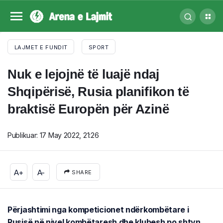
LAJMET E FUNDIT
SPORT
Nuk e lejojnë të luajë ndaj
Shqipërisë, Rusia planifikon të
braktisë Europën për Azinë
Publikuar:
17 May 2022, 21:26
A+
A-
SHARE
Përjashtimi nga kompeticionet ndërkombëtare i
Rusisë në nivel kombëtaresh dhe klubesh po shtyn