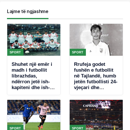
Lajme të ngjashme
SPORT
SPORT
Shuhet një emër i
Rrufeja godet
madh i futbollit
fushën e futbollit
librazhdas,
në Tajlandë, humb
ndërron jetë ish-
jetën futbollisti 24-
kapiteni dhe ish-
vjeçari dhe
trajneri i Sopotit,
plagosen 9 të tjerë
Besnik Çota
SPORT
SPORT