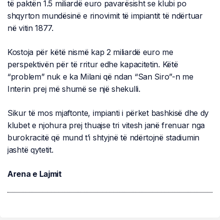
të paktën 1.5 miliardë euro pavarësisht se klubi po
shqyrton mundësinë e rinovimit të impiantit të ndërtuar
në vitin 1877.
Kostoja për këtë nismë kap 2 miliardë euro me
perspektivën për të rritur edhe kapacitetin. Këtë
“problem” nuk e ka Milani që ndan “San Siro”-n me
Interin prej më shumë se një shekulli.
Sikur të mos mjaftonte, impianti i përket bashkisë dhe dy
klubet e njohura prej thuajse tri vitesh janë frenuar nga
burokracitë që mund t’i shtyjnë të ndërtojnë stadiumin
jashtë qytetit.
Arena e Lajmit