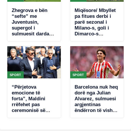
Zhegrova e bën
Miqësore/ Mbyllet
“sefte” me
pa fitues derbi i
Juventusin,
parë sezonal i
supergol i
Milano-s, goli i
sulmuesit dardan i
Dimarco-s
jep fitoren “Zonjës
rikuperohet nga
së Vjetër” në
penalltia e Nkunku
miqësoren ndaj
Chelsea-t
SPORT
SPORT
“Përjetova
Barcelona nuk heq
emocione të
dorë nga Julian
forta”, Maldini
Alvarez, sulmuesi
rrëfehet pas
argjentinas
ceremonisë së
ëndërron të vishet
lamtumirës për
blaugrana, Atletico
Baresin: Ranieri?
e konsideron të
Thjesht u
pashitshëm