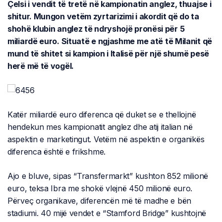
Çelsi i vendit të tretë në kampionatin anglez, thuajse i
shitur. Mungon vetëm zyrtarizimi i akordit që do ta
shohë klubin anglez të ndryshojë pronësi për 5
miliardë euro. Situatë e ngjashme me atë të Milanit që
mund të shitet si kampion i Italisë për një shumë pesë
herë më të vogël.
Katër miliardë euro diferenca që duket se e thellojnë
hendekun mes kampionatit anglez dhe atij italian në
aspektin e marketingut. Vetëm në aspektin e organikës
diferenca është e frikshme.
Ajo e bluve, sipas “Transfermarkt” kushton 852 milionë
euro, teksa Ibra me shokë vlejnë 450 milionë euro.
Përveç organikave, diferencën më të madhe e bën
stadiumi. 40 mijë vendet e “Stamford Bridge” kushtojnë