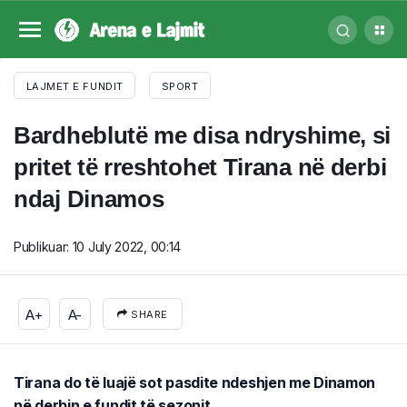
LAJMET E FUNDIT
SPORT
Bardheblutë me disa ndryshime, si
pritet të rreshtohet Tirana në derbi
ndaj Dinamos
Publikuar:
10 July 2022, 00:14
A+
A-
SHARE
Tirana do të luajë sot pasdite ndeshjen me Dinamon
në derbin e fundit të sezonit.