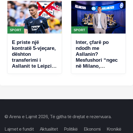
plani për të vrarë
Leo Messin
SPORT
SPORT
E priste një
Inter, çfarë po
kontratë 5-vjeçare,
ndodh me
dështon
Asllanin?
transferimi i
Mesfushori “ngec
Asllanit te Leipzig,
në Milano,
zbulohet arsyeja
mungojnë ofertat
© Arena e Lajmit 2026, Të gjitha të drejtat e rezervuara.
Lajmet e fundit
Aktualitet
Politikë
Ekonomi
Kronikë