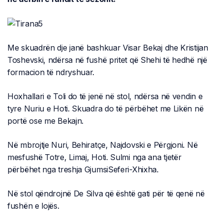
Me skuadrën dje janë bashkuar Visar Bekaj dhe Kristijan
Toshevski, ndërsa në fushë pritet që Shehi të hedhë një
formacion të ndryshuar.
Hoxhallari e Toli do të jenë në stol, ndërsa në vendin e
tyre Nuriu e Hoti. Skuadra do të përbëhet me Likën në
portë ose me Bekajn.
Në mbrojtje Nuri, Behiratçe, Najdovski e Përgjoni. Në
mesfushë Totre, Limaj, Hoti. Sulmi nga ana tjetër
përbëhet nga treshja GjumsiSeferi-Xhixha.
Në stol qëndrojnë De Silva që është gati për të qenë në
fushën e lojës.