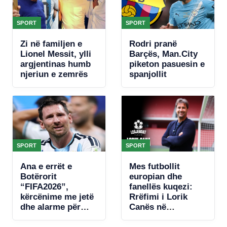
SPORT
SPORT
Zi në familjen e
Rodri pranë
Lionel Messit, ylli
Barçës, Man.City
argjentinas humb
piketon pasuesin e
njeriun e zemrës
spanjollit
SPORT
SPORT
Ana e errët e
Mes futbollit
Botërorit
europian dhe
“FIFA2026”,
fanellës kuqezi:
kërcënime me jetë
Rrëfimi i Lorik
dhe alarme për
Canës në
bombë, zbulohet
“Legjendat flasin”