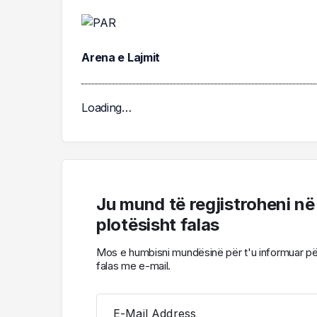
Arena e Lajmit
Loading…
Ju mund të regjistroheni në
plotësisht falas
Mos e humbisni mundësinë për t'u informuar për l
falas me e-mail.
E-Mail Address