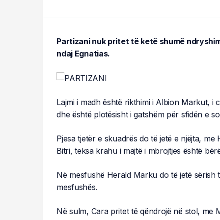
Partizani nuk pritet të ketë shumë ndryshi
ndaj Egnatias.
Lajmi i madh është rikthimi i Albion Markut, i 
dhe është plotësisht i gatshëm për sfidën e s
Pjesa tjetër e skuadrës do të jetë e njëjta, m
Bitri, teksa krahu i majtë i mbrojtjes është bë
Në mesfushë Herald Marku do të jetë sërish ti
mesfushës.
Në sulm, Cara pritet të qëndrojë në stol, me 