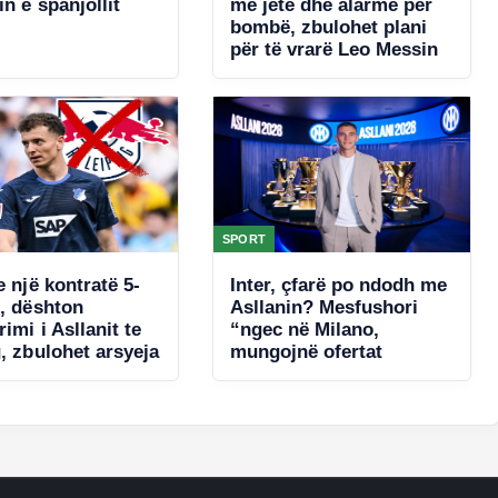
n e spanjollit
me jetë dhe alarme për
bombë, zbulohet plani
për të vrarë Leo Messin
SPORT
e një kontratë 5-
Inter, çfarë po ndodh me
e, dështon
Asllanin? Mesfushori
rimi i Asllanit te
“ngec në Milano,
, zbulohet arsyeja
mungojnë ofertat