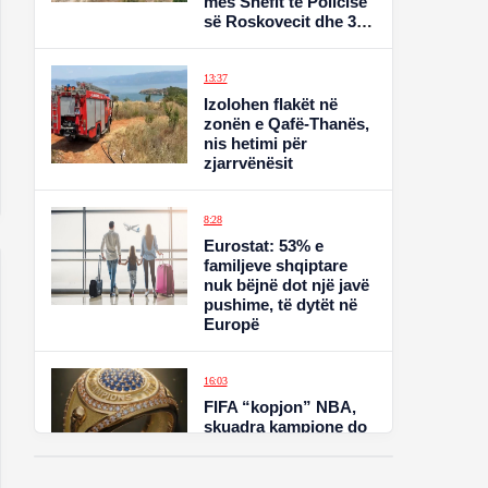
mes Shefit të Policisë
së Roskovecit dhe 35-
vjeçarit Refit Buzi që
mbajti peng ish-
partneren: Mua mos
13:37
m’u afro, e kam ndarë
Izolohen flakët në
mendjen
zonën e Qafë-Thanës,
nis hetimi për
zjarrvënësit
8:28
Eurostat: 53% e
familjeve shqiptare
nuk bëjnë dot një javë
pushime, të dytët në
Europë
16:03
FIFA “kopjon” NBA,
skuadra kampione do
të marrë edhe…
unazën e kampionit