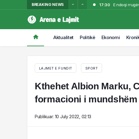
BREAKING NEWS
17:30
E ndoqi rrugëv
17:07
Autori e ndoqi
“shënjestrës”
16:45
VIDEO/ Zjarri
16:23
VIDEO/ Tritol 
Aktualitet
Politikë
Ekonomi
Kroni
16:01
Flakët shkrum
LAJMET E FUNDIT
SPORT
Kthehet Albion Marku, Ca
formacioni i mundshëm i 
Publikuar:
10 July 2022, 02:13