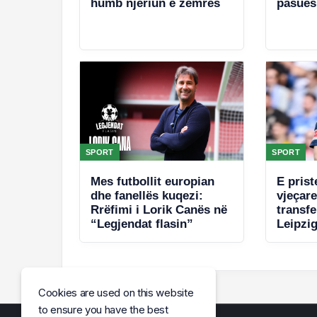
humb njeriun e zemrës
pasuesi
SPORT
SPORT
Mes futbollit europian
E prist
dhe fanellës kuqezi:
vjeçar
Rrëfimi i Lorik Canës në
transfe
“Legjendat flasin”
Leipzig
Cookies are used on this website
to ensure you have the best