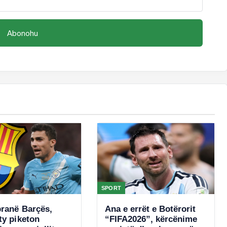
SPORT
pranë Barçës,
Ana e errët e Botërorit
ty piketon
“FIFA2026”, kërcënime