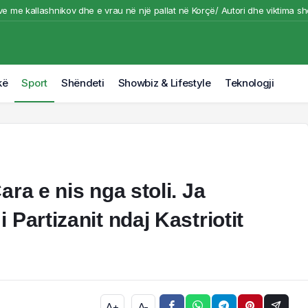
e me kallashnikov dhe e vrau në një pallat në Korçë/ Autori dhe viktima shok
 nga pas me kallashnikov dhe e vrau në një pallat, dalin pamjet nga ngjarj
 në malin e Krujës rrezikon banesa e biznese, dy helikopterë në aksion për 
në derën e dyqanit të Noizyt në Durrës, pamjet nga vendi i ngjarjes
kë
Sport
Shëndeti
Showbiz & Lifestyle
Teknologji
bojnë pemë e bimësi/ Zjarri me përmasa të mëdha i afrohet banesave në Kru
ra e nis nga stoli. Ja
Partizanit ndaj Kastriotit
A+
A-