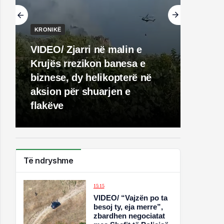
KRONIKË
VIDEO/ Zjarri në malin e
Krujës rrezikon banesa e
biznese, dy helikopterë në
aksion për shuarjen e
flakëve
Të ndryshme
15:15
VIDEO/ “Vajzën po ta
besoj ty, eja merre”,
zbardhen negociatat