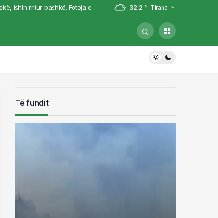
ë, ishin rritur bashkë. Fotoja e
32.2 °
Tirana
a në Korçë (VIDEO)
shuarjen e flakëve
jë, qyteti pa energji (VIDEO)
Të fundit