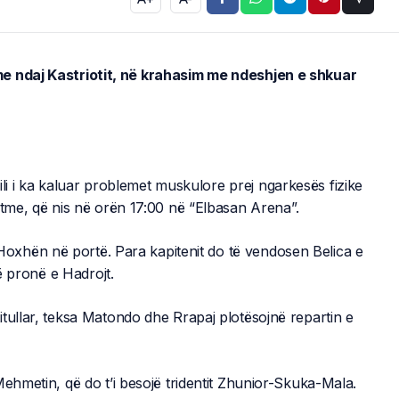
me ndaj Kastriotit, në krahasim me ndeshjen e shkuar
cili i ka kaluar problemet muskulore prej ngarkesës fizike
otme, që nis në orën 17:00 në “Elbasan Arena”.
e Hoxhën në portë. Para kapitenit do të vendosen Belica e
rë pronë e Hadrojt.
tullar, teksa Matondo dhe Rrapaj plotësojnë repartin e
Mehmetin, që do t’i besojë tridentit Zhunior-Skuka-Mala.