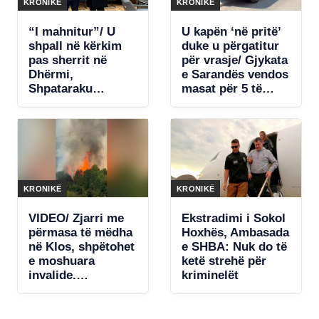
KRONIKË
KRONIKË
“I mahnitur”/ U
U kapën ‘në pritë’
shpall në kërkim
duke u përgatitur
pas sherrit në
për vrasje/ Gjykata
Dhërmi,
e Sarandës vendos
Shpataraku
masat për 5 të
ironizon ish-
arrestuarit
kolegët: Për një
debat u aktivizuan
të gjitha
strukturat! Nuk
kërcënova askënd
me armë
KRONIKË
KRONIKË
VIDEO/ Zjarri me
Ekstradimi i Sokol
përmasa të mëdha
Hoxhës, Ambasada
në Klos, shpëtohet
e SHBA: Nuk do të
e moshuara
ketë strehë për
invalide.
kriminelët
Rrezikohet një
kabinë elektrike