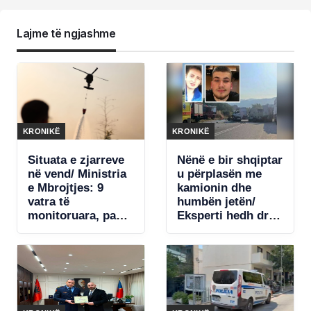
Lajme të ngjashme
KRONIKË
KRONIKË
Situata e zjarreve
Nënë e bir shqiptar
në vend/ Ministria
u përplasën me
e Mbrojtjes: 9
kamionin dhe
vatra të
humbën jetën/
monitoruara, pa
Eksperti hedh dritë
rrezik për zonat e
mbi aksidentin
banuara
tragjik: Diçka e
shpërqendroi
shoferin