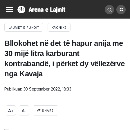
LAJMET E FUNDIT
KRONIKË
Bllokohet në det të hapur anija me
30 mijë litra karburant
kontrabandë, i përket dy vëllezërve
nga Kavaja
Publikuar:
30 September 2022, 18:33
A+
A-
SHARE