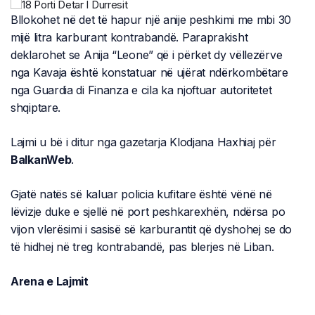
Bllokohet në det të hapur një anije peshkimi me mbi 30
mijë litra karburant kontrabandë. Paraprakisht
deklarohet se Anija “Leone” që i përket dy vëllezërve
nga Kavaja është konstatuar në ujërat ndërkombëtare
nga Guardia di Finanza e cila ka njoftuar autoritetet
shqiptare.
Lajmi u bë i ditur nga gazetarja Klodjana Haxhiaj për
BalkanWeb
.
Gjatë natës së kaluar policia kufitare është vënë në
lëvizje duke e sjellë në port peshkarexhën, ndërsa po
vijon vlerësimi i sasisë së karburantit që dyshohej se do
të hidhej në treg kontrabandë, pas blerjes në Liban.
Arena e Lajmit