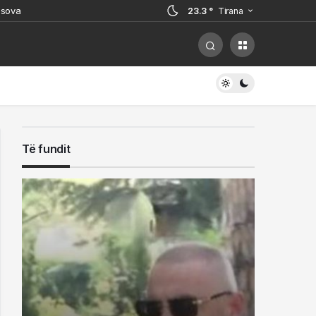
osova
23.3 °
Tirana
 por paguajnë gabimet në mbrojtje
i, ish-zyrtari i policisë i kërcënoi
hohet
rrestuarit në Sarandë
Të fundit