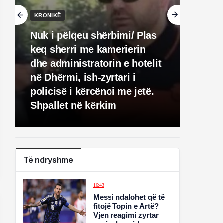
KRONIKË
Nuk i pëlqeu shërbimi/ Plas
keq sherri me kamerierin
dhe administratorin e hotelit
në Dhërmi, ish-zyrtari i
policisë i kërcënoi me jetë.
Shpallet në kërkim
Të ndryshme
16:43
Messi ndalohet që të
fitojë Topin e Artë?
Vjen reagimi zyrtar