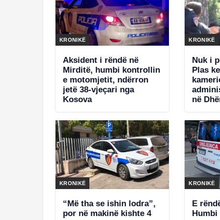
KRONIKË
KRONIKË
Aksident i rëndë në
Nuk i 
Mirditë, humbi kontrollin
Plas k
e motomjetit, ndërron
kameri
jetë 38-vjeçari nga
adminis
Kosova
në Dhër
policis
jetë. S
KRONIKË
KRONIKË
“Më tha se ishin lodra”,
E rënd
por në makinë kishte 4
Humbi 