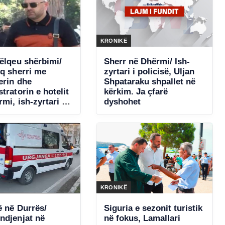
KRONIKË
pëlqeu shërbimi/
Sherr në Dhërmi/ Ish-
eq sherri me
zyrtari i policisë, Uljan
erin dhe
Shpataraku shpallet në
tratorin e hotelit
kërkim. Ja çfarë
mi, ish-zyrtari i
dyshohet
ë i kërcënoi me
hpallet në kërkim
KRONIKË
ë në Durrës/
Siguria e sezonit turistik
ndjenjat në
në fokus, Lamallari