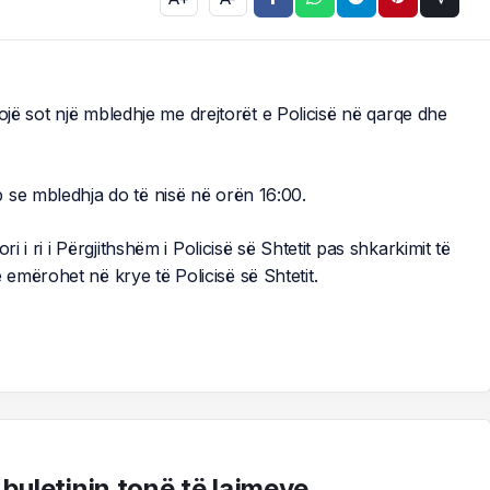
llojë sot një mbledhje me drejtorët e Policisë në qarqe dhe
 se mbledhja do të nisë në orën 16:00.
i i ri i Përgjithshëm i Policisë së Shtetit pas shkarkimit të
emërohet në krye të Policisë së Shtetit.
 buletinin tonë të lajmeve