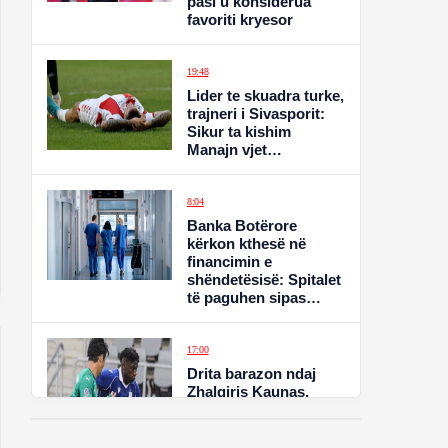
pasi u konsiderua
favoriti kryesor
19:48
Lider te skuadra turke,
trajneri i Sivasporit:
Sikur ta kishim
Manajn vjet…
8:04
Banka Botërore
kërkon kthesë në
financimin e
shëndetësisë: Spitalet
të paguhen sipas
rezultateve
17:00
Drita barazon ndaj
Zhalgiris Kaunas,
gjithçka mbetet e
hapur për ndeshjen
kthyese