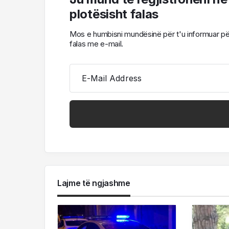
plotësisht falas
Mos e humbisni mundësinë për t'u informuar për l
falas me e-mail.
E-Mail Address
Lajme të ngjashme