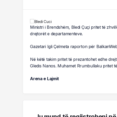
Ministri i Brendshëm, Bledi Çuçi pritet të zhvi
drejtorët e departamenteve.
Gazetari Igli Çelmeta raporton për BalkanWeb
Në këtë takim pritet të prezantohet edhe drejtor
Gledis Nanos. Muhamet Rrumbullaku pritet të 
Arena e Lajmit
Ju mund të regjistroheni në