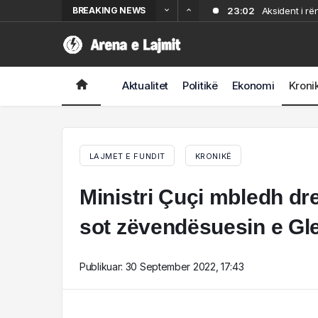
BREAKING NEWS
23:02
Aksident i rë
22:34
Partizani tri
21:54
Nuk i pëlqeu s
21:32
me jetë. Shpal
Sherr në Dhër
Aktualitet
Politikë
Ekonomi
Kroni
18:00
“Më tha se is
LAJMET E FUNDIT
KRONIKË
Ministri Çuçi mbledh dre
sot zëvendësuesin e Gl
Publikuar:
30 September 2022, 17:43