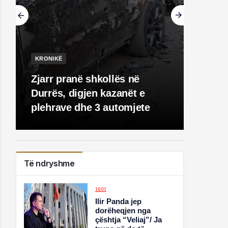
KRONIKË
Zjarr pranë shkollës në
Durrës, digjen kazanët e
plehrave dhe 3 automjete
Të ndryshme
16:01
Ilir Panda jep
dorëheqjen nga
çështja “Veliaj”/ Ja