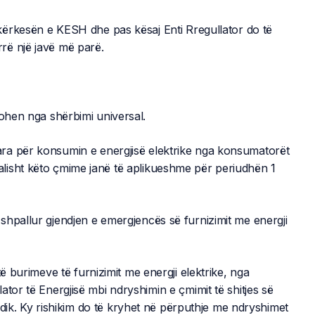
kërkesën e KESH dhe pas kësaj Enti Rregullator do të
rë një javë më parë.
zohen nga shërbimi universal.
ra për konsumin e energjisë elektrike nga konsumatorët
lisht këto çmime janë të aplikueshme për periudhën 1
shpallur gjendjen e emergjencës së furnizimit me energji
të burimeve të furnizimit me energji elektrike, nga
tor të Energjisë mbi ndryshimin e çmimit të shitjes së
oidik. Ky rishikim do të kryhet në përputhje me ndryshimet