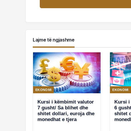
Lajme të ngjashme
EKONOMI
EKONOMI
Kursi i këmbimit valutor
Kursi i
7 gusht/ Sa blihet dhe
6 gusht
shitet dollari, euroja dhe
shitet 
monedhat e tjera
monedh