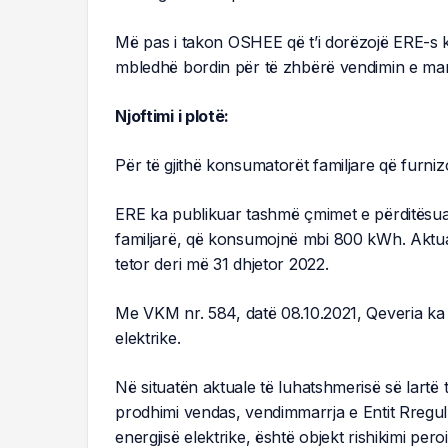
Më pas i takon OSHEE që t’i dorëzojë ERE-s 
mbledhë bordin për të zhbërë vendimin e mar
Njoftimi i plotë:
Për të gjithë konsumatorët familjare që furni
ERE ka publikuar tashmë çmimet e përditësua
familjarë, që konsumojnë mbi 800 kWh. Aktua
tetor deri më 31 dhjetor 2022.
Me VKM nr. 584, datë 08.10.2021, Qeveria ka 
elektrike.
Në situatën aktuale të luhatshmerisë së lartë 
prodhimi vendas, vendimmarrja e Entit Rregulla
energjisë elektrike, është objekt rishikimi per