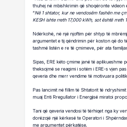
thuhej në mbishkrimin që shoqëronte videon e
“
Në 1 shtator, kur ne vendosëm fashën me çm
KESH ishte rreth 17,000 kWh, sot është rreth
Ndërkohë, në një njoftim për shtyp të mbrëmje
argumentet e tij qëndrimin për koston që do t
tashmë listën e re të çmimeve, për ata fami
Sipas, ERE këto çmime janë të aplikueshme pë
theksojmë se reagimi i sotëm i ERE-s vjen pas
qeveria dhe merr vendime të motivuara politik
Pas lancimit në fillim të Shtatorit të ndryshi
muaj Enti Rregullator i Energjisë miratoi pro
Tani që qeveria vendosi të tërhiqet nga ky v
dorëzojë një kërkesë te Operatori i Shpërnd
me argumentet përkatëse.