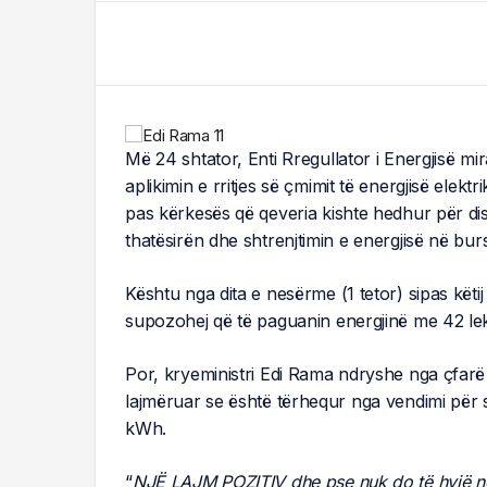
Më 24 shtator, Enti Rregullator i Energjisë mi
aplikimin e rritjes së çmimit të energjisë ele
pas kërkesës që qeveria kishte hedhur për di
thatësirën dhe shtrenjtimin e energjisë në b
Kështu nga dita e nesërme (1 tetor) sipas kë
supozohej që të paguanin energjinë me 42 l
Por, kryeministri Edi Rama ndryshe nga çfarë 
lajmëruar se është tërhequr nga vendimi për s
kWh.
“
NJË LAJM POZITIV dhe pse nuk do të hyjë në