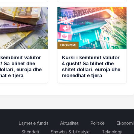
pjesë e pagesave të
shpejta TIPS
EKONOMI
 këmbimit valutor
Kursi i këmbimit valutor
/ Sa blihet dhe
4 gusht/ Sa blihet dhe
dollari, euroja dhe
shitet dollari, euroja dhe
at e tjera
monedhat e tjera
Lajmet e fundit
Aktualitet
Politikë
Ekonomi
Shëndeti
Showbiz & Lifestyle
Teknologji