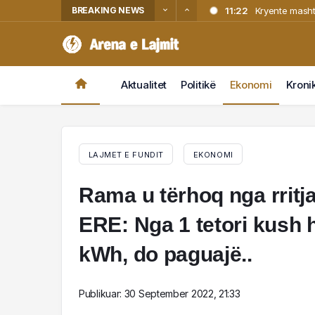
BREAKING NEWS
11:22
Kryente masht
10:58
Fantastik Adr
10:27
Zjarr pranë s
10:05
Operacioni “Th
Aktualitet
Politikë
Ekonomi
Kroni
10:05
kërkuar për v
Operacioni “Th
kërkuar për v
LAJMET E FUNDIT
EKONOMI
Rama u tërhoq nga rritja
ERE: Nga 1 tetori kush
kWh, do paguajë..
Publikuar:
30 September 2022, 21:33