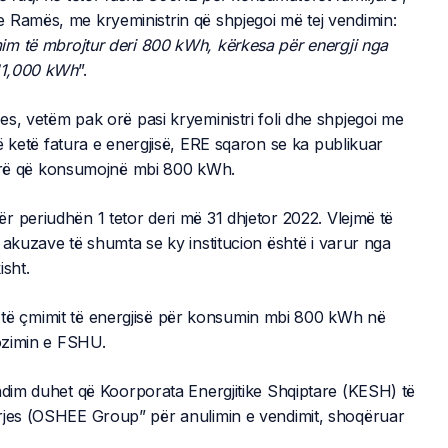
 Ramës, me kryeministrin që shpjegoi më tej vendimin:
im të mbrojtur deri 800 kWh, kërkesa për energji nga
 11,000 kWh
”.
s, vetëm pak orë pasi kryeministri foli dhe shpjegoi me
ë ketë fatura e energjisë, ERE sqaron se ka publikuar
ljarë që konsumojnë mbi 800 kWh.
r periudhën 1 tetor deri më 31 dhjetor 2022. Vlejmë të
 akuzave të shumta se ky institucion është i varur nga
isht.
mit të çmimit të energjisë për konsumin mbi 800 kWh në
pozimin e FSHU.
endim duhet që Koorporata Energjitike Shqiptare (KESH) të
arjes (OSHEE Group” për anulimin e vendimit, shoqëruar