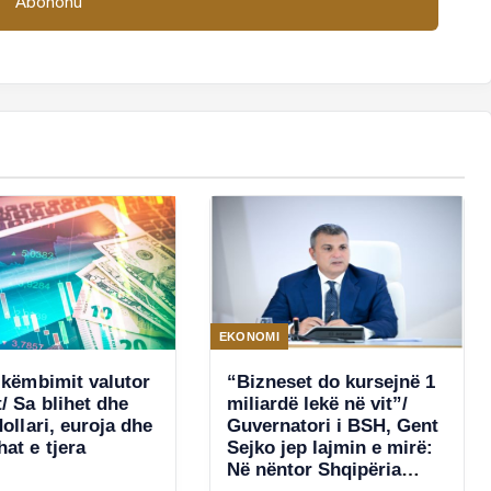
EKONOMI
 këmbimit valutor
“Bizneset do kursejnë 1
/ Sa blihet dhe
miliardë lekë në vit”/
dollari, euroja dhe
Guvernatori i BSH, Gent
at e tjera
Sejko jep lajmin e mirë:
Në nëntor Shqipëria