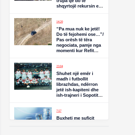
trupa që do të
shqyrtojë rekursin e
kryebashkiakut
14:20
“Pa mua nuk ke jetë!
Do të fejohemi ose…”/
Pas orësh të tëra
negociata, pamje nga
momenti kur Refit
Buzi liroi ish-
partneren që mbante
peng
23:04
Shuhet një emër i
madh i futbollit
librazhdas, ndërron
jetë ish-kapiteni dhe
ish-trajneri i Sopotit,
Besnik Çota
7:57
Buxheti me suficit
52.8 miliardë lekë në
gjashtëmujor, të
ardhurat u rritën me