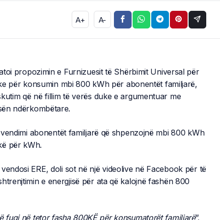
A+
A-
ratoi propozimin e Furnizuesit të Shërbimit Universal për
ktrike për konsumin mbi 800 kWh për abonentët familjarë,
skutim që në fillim të verës duke e argumentuar me
ursën ndërkombëtare.
tij vendimi abonentët familjarë që shpenzojnë mbi 800 kWh
ekë për kWh.
vendosi ERE, doli sot në një videolive në Facebook për të
htrenjtimin e energjisë për ata që kalojnë fashën 800
 fuqi në tetor fasha 800KË për konsumatorët familjarë
”,