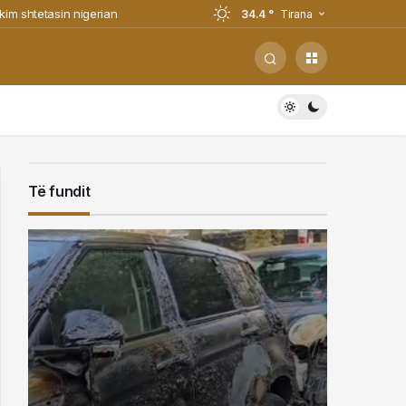
im shtetasin nigerian
34.4 °
Tirana
nce League (VIDEO)
llet në Shqipëri nga Italia, i
llet në Shqipëri nga Italia, i
Të fundit