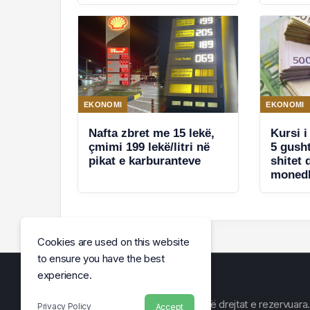
EKONOMI
EKONOMI
Nafta zbret me 15 lekë,
Kursi i
çmimi 199 lekë/litri në
5 gusht
pikat e karburanteve
shitet 
monedh
Cookies are used on this website
to ensure you have the best
experience.
© Arena e Lajmit 2026, Të gjitha të drejtat e rezervuara.
Privacy Policy
Accept