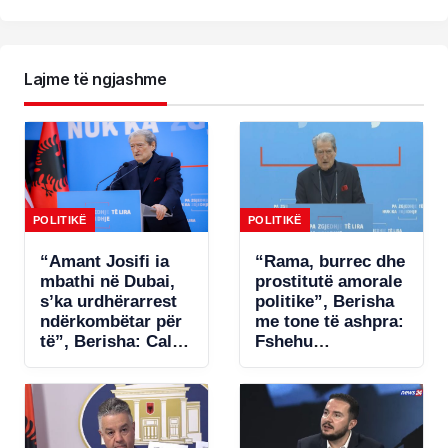
Lajme të ngjashme
POLITIKË
POLITIKË
“Amant Josifi ia
“Rama, burrec dhe
mbathi në Dubai,
prostitutë amorale
s’ka urdhërarrest
politike”, Berisha
ndërkombëtar për
me tone të ashpra:
të”, Berisha: Call-
Fshehu
centrat plaçkitës
pjesëmarrjen në
janë fenomeni më
samitin në Spanjë!
kriminal në
Shqipëri