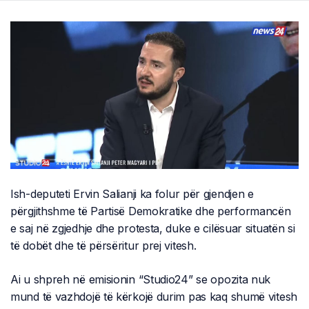
Ish-deputeti Ervin Salianji ka folur për gjendjen e
përgjithshme të Partisë Demokratike dhe performancën
e saj në zgjedhje dhe protesta, duke e cilësuar situatën si
të dobët dhe të përsëritur prej vitesh.
Ai u shpreh në emisionin “Studio24” se opozita nuk
mund të vazhdojë të kërkojë durim pas kaq shumë vitesh