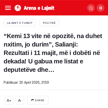
LAJMET E FUNDIT
POLITIKË
“Kemi 13 vite në opozitë, na duhet
nxitim, jo durim”, Salianji:
Rezultati i 11 majit, më i dobëti në
dekada! U gabua me listat e
deputetëve dhe…
Publikuar:
20 April 2026, 21:59
A+
A-
SHARE