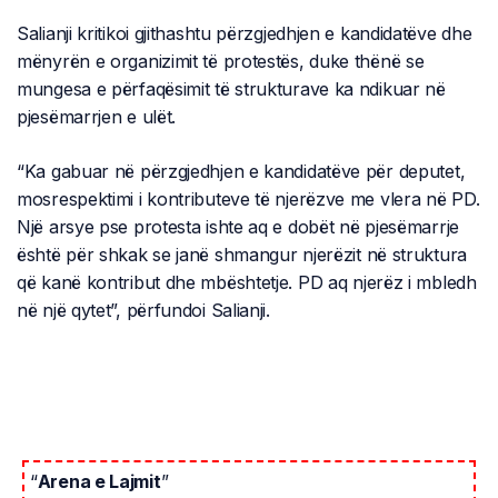
Salianji kritikoi gjithashtu përzgjedhjen e kandidatëve dhe
mënyrën e organizimit të protestës, duke thënë se
mungesa e përfaqësimit të strukturave ka ndikuar në
pjesëmarrjen e ulët.
“Ka gabuar në përzgjedhjen e kandidatëve për deputet,
mosrespektimi i kontributeve të njerëzve me vlera në PD.
Një arsye pse protesta ishte aq e dobët në pjesëmarrje
është për shkak se janë shmangur njerëzit në struktura
që kanë kontribut dhe mbështetje. PD aq njerëz i mbledh
në një qytet”, përfundoi Salianji.
“
Arena e Lajmit
”