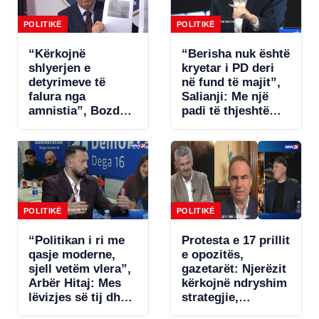
POLITIKË
POLITIKË
“Kërkojnë
“Berisha nuk është
shlyerjen e
kryetar i PD deri
detyrimeve të
në fund të majit”,
falura nga
Salianji: Me një
amnistia”, Bozdo
padi të thjeshtë
denoncon Tatimet:
zgjidhet ngërçi për
Po i bëhet presion
statutin, por s’ia
bizneseve.
jap këtë avantazh
Ministria e
Ramës (VIDEO)
Financave s’ka
miratuar aktet
nënligjore!
POLITIKË
POLITIKË
“Politikan i ri me
Protesta e 17 prillit
qasje moderne,
e opozitës,
sjell vetëm vlera”,
gazetarët: Njerëzit
Arbër Hitaj: Mes
kërkojnë ndryshim
lëvizjes së tij dhe
strategjie,
qasjes së
deputetët e PD të