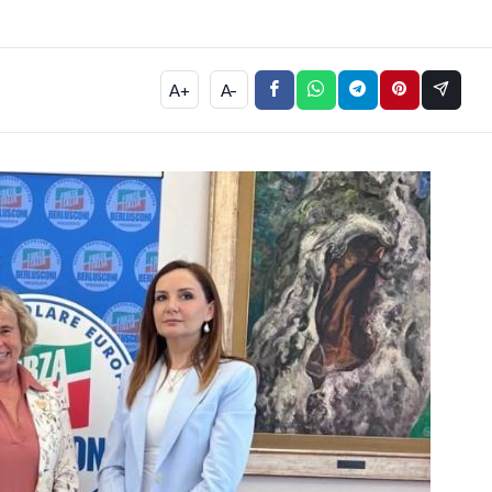
A+
A-