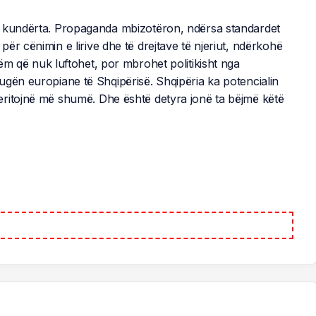
e kundërta. Propaganda mbizotëron, ndërsa standardet
ër cënimin e lirive dhe të drejtave të njeriut, ndërkohë
ëm që nuk luftohet, por mbrohet politikisht nga
ugën europiane të Shqipërisë. Shqipëria ka potencialin
eritojnë më shumë. Dhe është detyra jonë ta bëjmë këtë