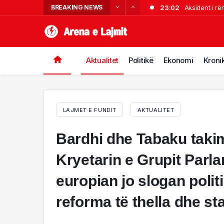
BREAKING NEWS
23:02
Aksident i rë
22:34
Partizani tri
21:54
Nuk i pëlqeu s
21:32
me jetë. Shpal
Sherr në Dhër
Aktualitet
Politikë
Ekonomi
Kroni
18:00
“Më tha se is
LAJMET E FUNDIT
AKTUALITET
Bardhi dhe Tabaku takim
Kryetarin e Grupit Parl
europian jo slogan polit
reforma të thella dhe s