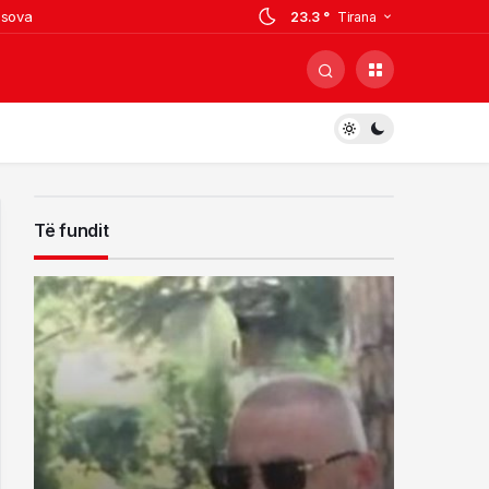
osova
23.3 °
Tirana
 por paguajnë gabimet në mbrojtje
i, ish-zyrtari i policisë i kërcënoi
hohet
rrestuarit në Sarandë
Të fundit