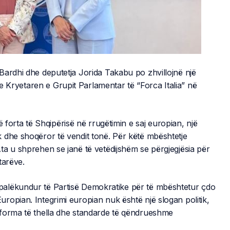
Bardhi dhe deputetja Jorida Takabu po zhvillojnë një
 me Kryetaren e Grupit Parlamentar të “Forca Italia” në
ë forta të Shqipërisë në rrugëtimin e saj europian, një
 dhe shoqëror të vendit tonë. Për këtë mbështetje
ta u shprehen se janë të vetëdijshëm se përgjegjësia për
tarëve.
palëkundur të Partisë Demokratike për të mbështetur çdo
ropian. Integrimi europian nuk është një slogan politik,
eforma të thella dhe standarde të qëndrueshme