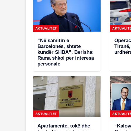
AKTUALITET
AKTUALIT
“Në samitin e
Operac
Barcelonës, shtete
Tiranë
kundër SHBA”, Berisha:
urdhëra
Rama shkoi për interesa
personale
AKTUALITET
AKTUALIT
Apartamente, tokë dhe
“Kalov