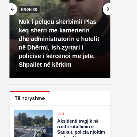
KRONIKË
Nuk i pëlqeu shërbimi/ Plas
keq sherri me kamerierin
dhe administratorin e hotelit
në Dhërmi, ish-zyrtari i
policisë i kërcënoi me jetë.
Shpallet në kërkim
Të ndryshme
17:48
Aksidenti tragjik në
rrethrrotullimin e
Saukut, policia njoftim