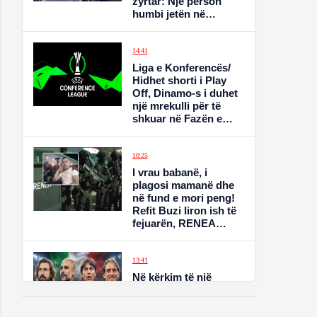
zyrtar: Një person
humbi jetën në
vendngjarje, një tjetër
në gjendje të rëndë
14:41
Liga e Konferencës/
Hidhet shorti i Play
Off, Dinamo-s i duhet
një mrekulli për të
shkuar në Fazën e
Ligës, mëson
kundërshtarin edhe
Egnatia
10:25
I vrau babanë, i
plagosi mamanë dhe
në fund e mori peng!
Refit Buzi liron ish të
fejuarën, RENEA
negociata për
dorëzimin e tij
13:41
Në kërkim të një
“timonieri”, 4 emra
“big” për stolin e
Italisë