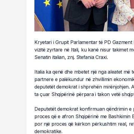
Kryetari i Grupit Parlamentar të PD Gazment 
vizitë zyrtare në Itali, ku kanë nisur takimet
Senatin italian, znj. Stefania Craxi.
Italia ka qenë dhe mbetet një nga aleatet më t
partnere e palëkundur në zhvillimin ekonomik
deputetët demokrat i shprehën mirënjohjen. A
ta çuar Shqipërinë përpara i takon vetë shqip
Deputetët demokrat konfirmuan qëndrimin e 
proces që e afron Shqipërinë me Bashkimin Eu
por një proces që kërkon përkushtim real, r
demokratike.