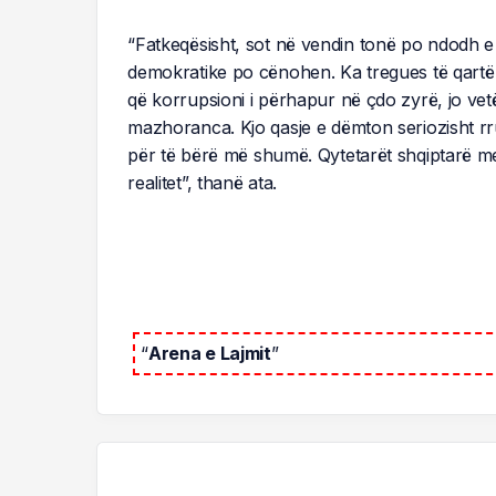
“Fatkeqësisht, sot në vendin tonë po ndodh 
demokratike po cënohen. Ka tregues të qartë p
që korrupsioni i përhapur në çdo zyrë, jo vet
mazhoranca. Kjo qasje e dëmton seriozisht rr
për të bërë më shumë. Qytetarët shqiptarë m
realitet”, thanë ata.
“
Arena e Lajmit
”