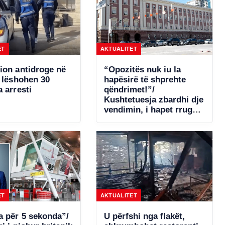
ET
AKTUALITET
ion antidroge në
“Opozitës nuk iu la
, lëshohen 30
hapësirë të shprehte
 arresti
qëndrimet!”/
Kushtetuesja zbardhi dje
vendimin, i hapet rrugë
diskutimeve për
ndryshimin e
Rregullores së Kuvendit
ET
AKTUALITET
a për 5 sekonda”/
U përfshi nga flakët,