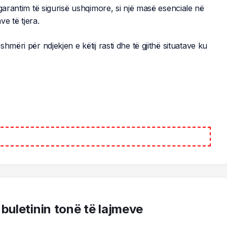
garantim të sigurisë ushqimore, si një masë esenciale në
e të tjera.
mëri për ndjekjen e këtij rasti dhe të gjithë situatave ku
 buletinin tonë të lajmeve