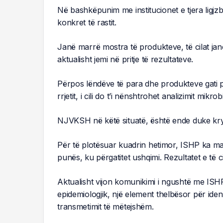
Në bashkëpunim me institucionet e tjera ligj
konkret të rastit.
Janë marrë mostra të produkteve, të cilat jan
aktualisht jemi në pritje të rezultateve.
Përpos lëndëve të para dhe produkteve gati pë
rrjetit, i cili do t’i nënshtrohet analizimit mikrob
NJVKSH në këtë situatë, është ende duke kry
Për të plotësuar kuadrin hetimor, ISHP ka mar
punës, ku përgatitet ushqimi. Rezultatet e të 
Aktualisht vijon komunikimi i ngushtë me ISHP 
epidemiologjik, një element thelbësor për ident
transmetimit të mëtejshëm.