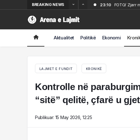
BREAKING NEWS
23:10
FOTO/ Zjarr m
23:04
Shuhet një em
22:48
Aksident në 
22:15
VIDEO/ Përfsh
Aktualitet
Politikë
Ekonomi
Kroni
21:53
Zjarri përhape
LAJMET E FUNDIT
KRONIKË
Kontrolle në paraburgim
“sitë” qelitë, çfarë u gjet
Publikuar:
15 May 2026, 12:25