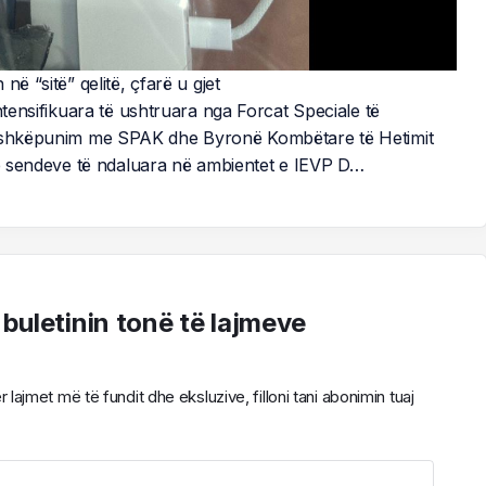
ë “sitë” qelitë, çfarë u gjet
ntensifikuara të ushtruara nga Forcat Speciale të
 bashkëpunim me SPAK dhe Byronë Kombëtare të Hetimit
 të sendeve të ndaluara në ambientet e IEVP D…
 buletinin tonë të lajmeve
ajmet më të fundit dhe eksluzive, filloni tani abonimin tuaj