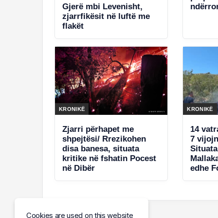
Gjerë mbi Levenisht,
ndërro
zjarrfikësit në luftë me
flakët
KRONIKË
KRONIKË
Zjarri përhapet me
14 vatr
shpejtësi/ Rrezikohen
7 vijoj
disa banesa, situata
Situata
kritike në fshatin Pocest
Mallak
në Dibër
edhe F
Armato
Cookies are used on this website