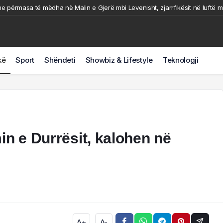
e përmasa të mëdha në Malin e Gjerë mbi Levenisht, zjarrfikësit në luftë m
ër i madh i futbollit librazhdas, ndërron jetë ish-kapiteni dhe ish-trajneri i 
Durrës/ U përplas nga makina ndërron jetë këmbësori
ihet nga flakët makina në Tiranë, shkrumbohet nga zjarri. Pamje nga vendn
kë
Sport
Shëndeti
Showbiz & Lifestyle
Teknologji
t me shpejtësi/ Rrezikohen disa banesa, situata kritike në fshatin Pocest n
in e Durrësit, kalohen në
A+
A-