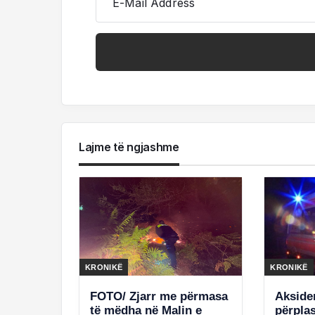
E-Mail Address
Lajme të ngjashme
KRONIKË
KRONIKË
FOTO/ Zjarr me përmasa
Akside
të mëdha në Malin e
përpla