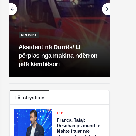
KRONIKË
Aksident në Durrës/ U
përplas nga makina ndërron
jetë këmbësori
Të ndryshme
17:44
Franca, Tafaj:
Deschamps mund të
kishte fituar më