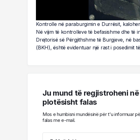
Kontrolle në paraburgimin e Durrësit, kalohen n
Në vijim të kontrolleve të befasishme dhe të i
Drejtorisë së Përgjithshme të Burgjeve, në
(BKH), është evidentuar një rast i posedimit
Ju mund të regjistroheni në
plotësisht falas
Mos e humbisni mundësinë për t'u informuar për l
falas me e-mail.