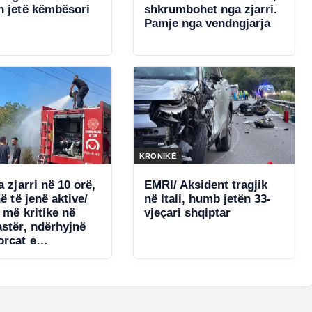
n jetë këmbësori
shkrumbohet nga zjarri.
Pamje nga vendngjarja
KRONIKË
a zjarri në 10 orë,
EMRI/ Aksident tragjik
në të jenë aktive/
në Itali, humb jetën 33-
 më kritike në
vjeçari shqiptar
astër, ndërhyjnë
orcat e
sura