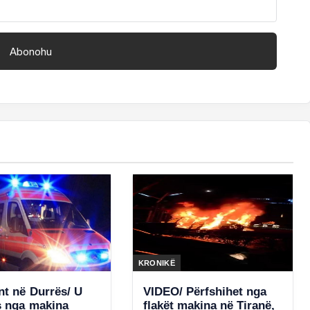
KRONIKË
nt në Durrës/ U
VIDEO/ Përfshihet nga
s nga makina
flakët makina në Tiranë,