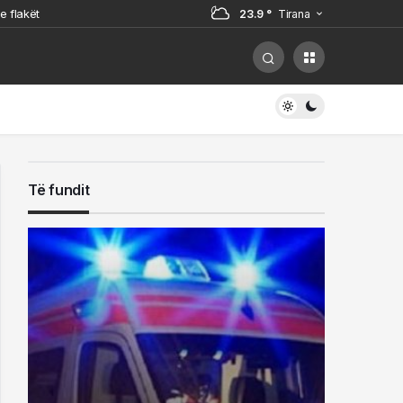
e flakët
23.9 °
Tirana
Sopotit, Besnik Çota
gjarja
ë Dibër
Të fundit