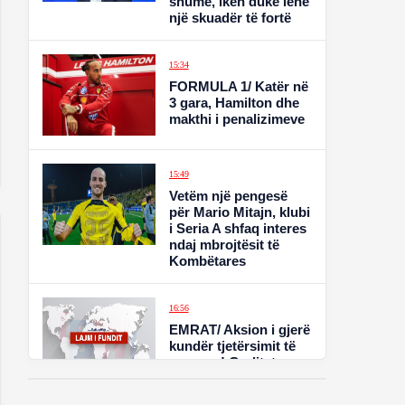
shumë, ikën duke lënë
një skuadër të fortë
15:34
FORMULA 1/ Katër në
3 gara, Hamilton dhe
makthi i penalizimeve
15:49
Vetëm një pengesë
për Mario Mitajn, klubi
i Seria A shfaq interes
ndaj mbrojtësit të
Kombëtares
16:56
EMRAT/ Aksion i gjerë
kundër tjetërsimit të
pronave! Goditet
Kadastra e Durrësit,
12 masa sigurie për