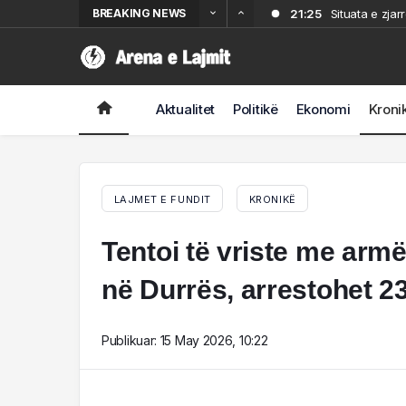
BREAKING NEWS
21:25
Situata e zjar
18:56
Nënë e bir sh
18:32
shpërqendroi 
“I mahnitur”/ 
18:10
U kapën ‘në pr
strukturat! 
Aktualitet
Politikë
Ekonomi
Kroni
17:48
VIDEO/ Zjarri
LAJMET E FUNDIT
KRONIKË
Tentoi të vriste me armë 
në Durrës, arrestohet 23
Publikuar:
15 May 2026, 10:22