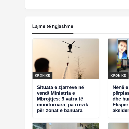
Lajme të ngjashme
KRONIKË
KRONIKË
Situata e zjarreve në
Nënë e 
vend/ Ministria e
përpla
Mbrojtjes: 9 vatra të
dhe hu
monitoruara, pa rrezik
Eksper
për zonat e banuara
aksiden
e shpë