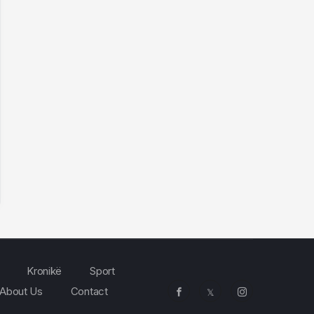
Kronikë
Sport
About Us
Contact