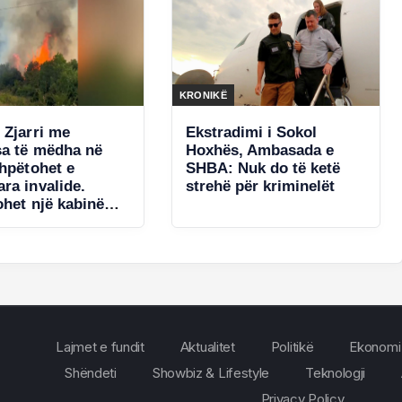
KRONIKË
 Zjarri me
Ekstradimi i Sokol
a të mëdha në
Hoxhës, Ambasada e
shpëtohet e
SHBA: Nuk do të ketë
ra invalide.
strehë për kriminelët
ohet një kabinë
ke
Lajmet e fundit
Aktualitet
Politikë
Ekonomi
Shëndeti
Showbiz & Lifestyle
Teknologji
Privacy Policy