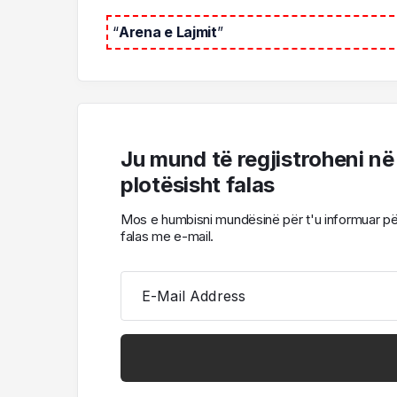
“
Arena e Lajmit
”
Ju mund të regjistroheni në
plotësisht falas
Mos e humbisni mundësinë për t'u informuar për l
falas me e-mail.
E-Mail Address