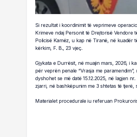
Si rezultat i koordinimit të veprimeve operaci
Krimeve ndaj Personit të Drejtorisë Vendore t
Policisë Kamëz, u kap në Tiranë, në kuadër të
kërkim, F. B., 23 vjeç.
Gjykata e Durrësit, në muajin mars, 2026, i ka
për veprën penale “Vrasja me paramendim”, m
dyshohet se më datë 15.12.2025, në lagjen nr. 
zjarri, në bashkëpunim me 3 shtetas të tjerë, s
Materialet procedurale iu referuan Prokurori