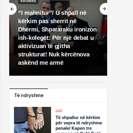
KRONIKË
“I mahnitur”/ U shpall në
kërkim pas sherrit në
Dhërmi, Shpataraku ironizon
ish-kolegët: Për një debat u
aktivizuan të gjitha
strukturat! Nuk kërcënova
askënd me armë
Të ndryshme
14:29
Të shpallur në kërkim
për vepra të ndryshme
penale/ Kapen tre