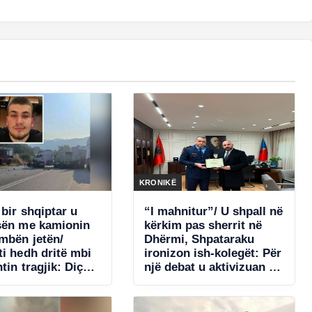
KRONIKË
bir shqiptar u
“I mahnitur”/ U shpall në
sën me kamionin
kërkim pas sherrit në
mbën jetën/
Dhërmi, Shpataraku
ti hedh dritë mbi
ironizon ish-kolegët: Për
tin tragjik: Diçka
një debat u aktivizuan të
rqendroi shoferin
gjitha strukturat! Nuk
kërcënova askënd me
armë