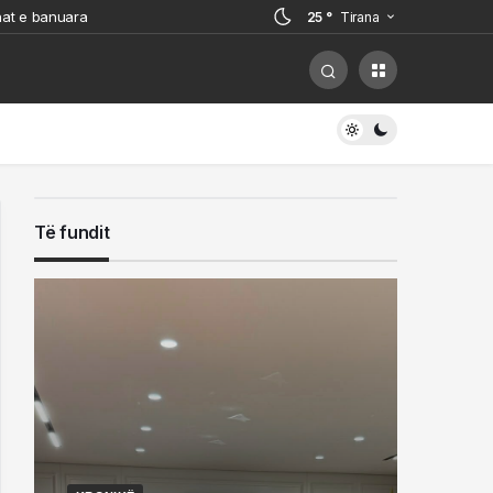
onat e banuara
25 °
Tirana
sidentin tragjik: Diçka e
ër një debat u aktivizuan të gjitha
 arrestuarit
jë kabinë elektrike
Të fundit