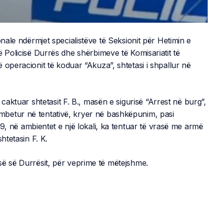
onale ndërmjet specialistëve të Seksionit për Hetimin e
ë Policisë Durrës dhe shërbimeve të Komisariatit të
 operacionit të koduar “Akuza”, shtetasi i shpallur në
 caktuar shtetasit F. B., masën e sigurisë “Arrest në burg”,
betur në tentativë, kryer në bashkëpunim, pasi
9, në ambientet e një lokali, ka tentuar të vrasë me armë
htetasin F. K.
së së Durrësit, për veprime të mëtejshme.