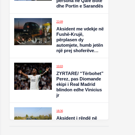
persona në Qafë Botë
dhe Portin e Sarandës
22:09
Aksident me vdekje në
Fushë-Krujë,
përplasen dy
automjete, humb jetën
një prej shoferëve
(EMRAT)
10:03
ZYRTARE/ “Tërbohet”
Perez, pas Diomande
ekipi i Real Madrid
blindon edhe Vinicius
jr
18:36
Aksident i rëndë në
Fier Shegan, dy mjete
përplasen gjatë
parakalimit të gabuar,