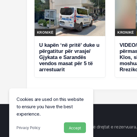
KRONIKË
KRONIKË
U kapën ‘në pritë’ duke u
VIDEO/
përgatitur për vrasje/
përmas
Gjykata e Sarandës
Klos, 
vendos masat për 5 të
moshua
arrestuarit
Rrezik
elektri
Cookies are used on this website
to ensure you have the best
experience.
© Arena e Lajmit 2026, Të gjitha të drejtat e rezervuara.
Privacy Policy
Accept