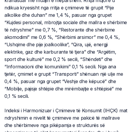
krahasuar me muajin e mëparshëm. Rritja mujore u
ndikua kryesisht nga rritja e çmimeve të grupit “Pije
alkolike dhe duhan” me 1,4 %, pasuar nga grupet
“Kujdesi personal, mbrojtja sociale dhe mallra e shërbime
të ndryshme” me 0,7 %, “Restorante dhe shërbime
akomodimi” me 0,6 %, “Shërbimi arsimor” me 0,4 %,
“Ushqime dhe pije joalkoolike”, “Qira, ujë, energji
elektrike, gaz dhe karburante të tjera” dhe “Argëtim,
sport dhe kulturë” me 0,2 % secili, “Shëndeti” dhe
“Informacioni dhe komunikimi” 0,1 % secili. Nga ana
tjetër, çmimet e grupit “Transporti” shënuan një ulje me
0,4 %, pasuar nga grupet “Veshje dhe këpucë” dhe
“Mobilje, pajisje shtëpie dhe mirëmbajtje e shtëpisë” me
0,1 % secili.
Indeksi i Harmonizuar i Çmimeve të Konsumit (IHÇK) mat
ndryshimin e nivelit të çmimeve me pakicë të mallrave
dhe shërbimeve nga pikëpamja e strukturës së