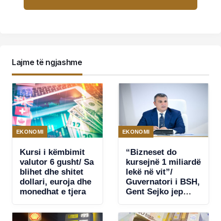
Lajme të ngjashme
EKONOMI
EKONOMI
Kursi i këmbimit
“Bizneset do
valutor 6 gusht/ Sa
kursejnë 1 miliardë
blihet dhe shitet
lekë në vit”/
dollari, euroja dhe
Guvernatori i BSH,
monedhat e tjera
Gent Sejko jep
lajmin e mirë: Në
nëntor Shqipëria