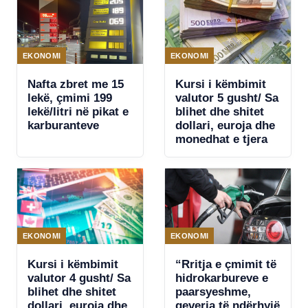
pjesë e pagesave
të shpejta TIPS
EKONOMI
EKONOMI
Nafta zbret me 15
Kursi i këmbimit
lekë, çmimi 199
valutor 5 gusht/ Sa
lekë/litri në pikat e
blihet dhe shitet
karburanteve
dollari, euroja dhe
monedhat e tjera
EKONOMI
EKONOMI
Kursi i këmbimit
“Rritja e çmimit të
valutor 4 gusht/ Sa
hidrokarbureve e
blihet dhe shitet
paarsyeshme,
dollari, euroja dhe
qeveria të ndërhyjë