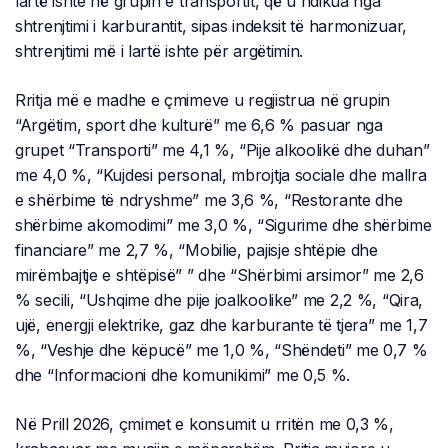
lartë ishte në grupin e transportit, që u ndikua nga
shtrenjtimi i karburantit, sipas indeksit të harmonizuar,
shtrenjtimi më i lartë ishte për argëtimin.
Rritja më e madhe e çmimeve u regjistrua në grupin
“Argëtim, sport dhe kulturë” me 6,6 % pasuar nga
grupet “Transporti” me 4,1 %, “Pije alkoolikë dhe duhan”
me 4,0 %, “Kujdesi personal, mbrojtja sociale dhe mallra
e shërbime të ndryshme” me 3,6 %, “Restorante dhe
shërbime akomodimi” me 3,0 %, “Sigurime dhe shërbime
financiare” me 2,7 %, “Mobilie, pajisje shtëpie dhe
mirëmbajtje e shtëpisë” ” dhe “Shërbimi arsimor” me 2,6
% secili, “Ushqime dhe pije joalkoolike” me 2,2 %, “Qira,
ujë, energji elektrike, gaz dhe karburante të tjera” me 1,7
%, “Veshje dhe këpucë” me 1,0 %, “Shëndeti” me 0,7 %
dhe “Informacioni dhe komunikimi” me 0,5 %.
Në Prill 2026, çmimet e konsumit u rritën me 0,3 %,