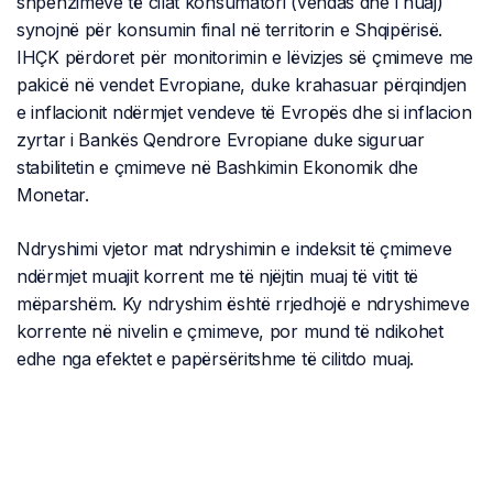
shpenzimeve të cilat konsumatori (vendas dhe i huaj)
synojnë për konsumin final në territorin e Shqipërisë.
IHÇK përdoret për monitorimin e lëvizjes së çmimeve me
pakicë në vendet Evropiane, duke krahasuar përqindjen
e inflacionit ndërmjet vendeve të Evropës dhe si inflacion
zyrtar i Bankës Qendrore Evropiane duke siguruar
stabilitetin e çmimeve në Bashkimin Ekonomik dhe
Monetar.
Ndryshimi vjetor mat ndryshimin e indeksit të çmimeve
ndërmjet muajit korrent me të njëjtin muaj të vitit të
mëparshëm. Ky ndryshim është rrjedhojë e ndryshimeve
korrente në nivelin e çmimeve, por mund të ndikohet
edhe nga efektet e papërsëritshme të cilitdo muaj.