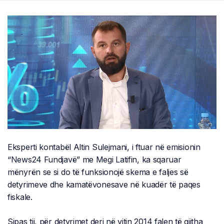
Eksperti kontabël Altin Sulejmani, i ftuar në emisionin
“News24 Fundjavë” me Megi Latifin, ka sqaruar
mënyrën se si do të funksionojë skema e faljes së
detyrimeve dhe kamatëvonesave në kuadër të paqes
fiskale.
Sipas tij, për detyrimet deri në vitin 2014 falen të gjitha