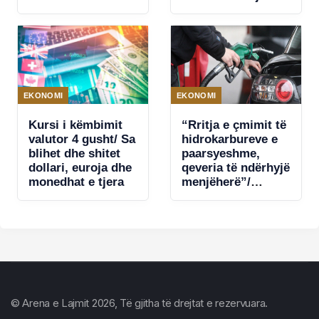
EKONOMI
EKONOMI
Kursi i këmbimit
“Rritja e çmimit të
valutor 4 gusht/ Sa
hidrokarbureve e
blihet dhe shitet
paarsyeshme,
dollari, euroja dhe
qeveria të ndërhyjë
monedhat e tjera
menjëherë”/
Konfindustria: Ulni
barrën e taksave
me 15% për
karburantet, ngrini
Bordin e
Transparencës.
SPAK të hetojë
kontrabandën
© Arena e Lajmit 2026, Të gjitha të drejtat e rezervuara.