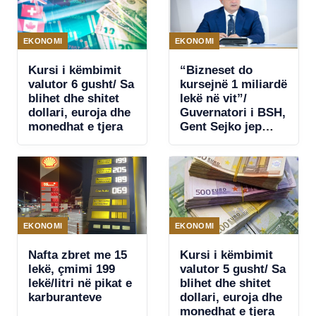
EKONOMI
EKONOMI
Kursi i këmbimit
“Bizneset do
valutor 6 gusht/ Sa
kursejnë 1 miliardë
blihet dhe shitet
lekë në vit”/
dollari, euroja dhe
Guvernatori i BSH,
monedhat e tjera
Gent Sejko jep
lajmin e mirë: Në
nëntor Shqipëria
pjesë e pagesave
të shpejta TIPS
EKONOMI
EKONOMI
Nafta zbret me 15
Kursi i këmbimit
lekë, çmimi 199
valutor 5 gusht/ Sa
lekë/litri në pikat e
blihet dhe shitet
karburanteve
dollari, euroja dhe
monedhat e tjera