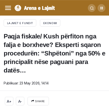
LAJMET E FUNDIT
EKONOMI
Paqja fiskale/ Kush përfiton nga
falja e borxheve? Eksperti sqaron
procedurën: “Shpëtoni” nga 50% e
principalit nëse paguani para
datës…
Publikuar:
23 May 2026, 14:14
A+
A-
SHARE