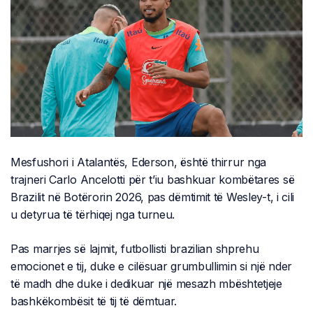
Mesfushori i Atalantës, Ederson, është thirrur nga
trajneri Carlo Ancelotti për t’iu bashkuar kombëtares së
Brazilit në Botërorin 2026, pas dëmtimit të Wesley-t, i cili
u detyrua të tërhiqej nga turneu.
Pas marrjes së lajmit, futbollisti brazilian shprehu
emocionet e tij, duke e cilësuar grumbullimin si një nder
të madh dhe duke i dedikuar një mesazh mbështetjeje
bashkëkombësit të tij të dëmtuar.