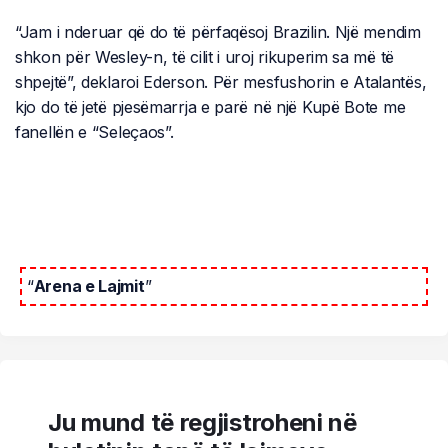
“Jam i nderuar që do të përfaqësoj Brazilin. Një mendim
shkon për Wesley-n, të cilit i uroj rikuperim sa më të
shpejtë”, deklaroi Ederson. Për mesfushorin e Atalantës,
kjo do të jetë pjesëmarrja e parë në një Kupë Bote me
fanellën e “Seleçaos”.
“
Arena e Lajmit
”
Ju mund të regjistroheni në