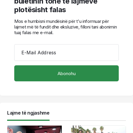
buletinin tonë të lajmeve
plotësisht falas
Mos e humbisni mundësinë për t'u informuar për
lajmet më të fundit dhe eksluzive, filloni tani abonimin
tuaj falas me e-mail.
E-Mail Address
Lajme të ngjashme