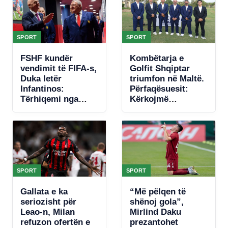
SPORT
SPORT
FSHF kundër
Kombëtarja e
vendimit të FIFA-s,
Golfit Shqiptar
Duka letër
triumfon në Maltë.
Infantinos:
Përfaqësuesit:
Tërhiqemi nga
Kërkojmë
fotografia!
mbështetje, nuk
kemi fusha
SPORT
SPORT
Gallata e ka
“Më pëlqen të
seriozisht për
shënoj gola”,
Leao-n, Milan
Mirlind Daku
refuzon ofertën e
prezantohet