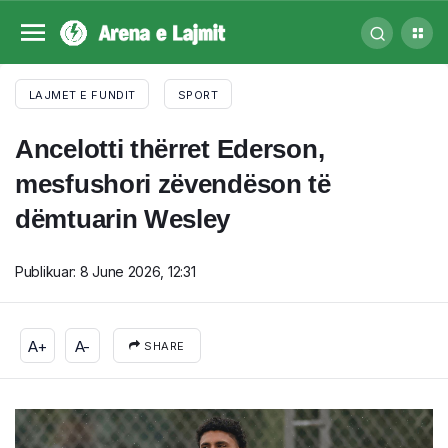
LAJMET E FUNDIT
SPORT
Ancelotti thërret Ederson,
mesfushori zëvendëson të
dëmtuarin Wesley
Publikuar:
8 June 2026, 12:31
A+
A-
SHARE