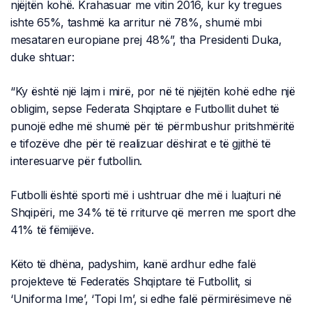
njëjtën kohë. Krahasuar me vitin 2016, kur ky tregues
ishte 65%, tashmë ka arritur në 78%, shumë mbi
mesataren europiane prej 48%”, tha Presidenti Duka,
duke shtuar:
“Ky është një lajm i mirë, por në të njëjtën kohë edhe një
obligim, sepse Federata Shqiptare e Futbollit duhet të
punojë edhe më shumë për të përmbushur pritshmëritë
e tifozëve dhe për të realizuar dëshirat e të gjithë të
interesuarve për futbollin.
Futbolli është sporti më i ushtruar dhe më i luajturi në
Shqipëri, me 34% të të rriturve që merren me sport dhe
41% të fëmijëve.
Këto të dhëna, padyshim, kanë ardhur edhe falë
projekteve të Federatës Shqiptare të Futbollit, si
‘Uniforma Ime’, ‘Topi Im’, si edhe falë përmirësimeve në