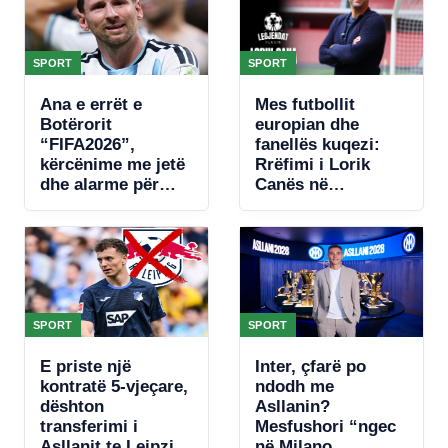
SPORT
SPORT
Ana e errët e
Mes futbollit
Botërorit
europian dhe
“FIFA2026”,
fanellës kuqezi:
kërcënime me jetë
Rrëfimi i Lorik
dhe alarme për
Canës në
bombë, zbulohet
“Legjendat flasin”
plani për të vrarë
Leo Messin
SPORT
SPORT
E priste një
Inter, çfarë po
kontratë 5-vjeçare,
ndodh me
dështon
Asllanin?
transferimi i
Mesfushori “ngec
Asllanit te Leipzig,
në Milano,