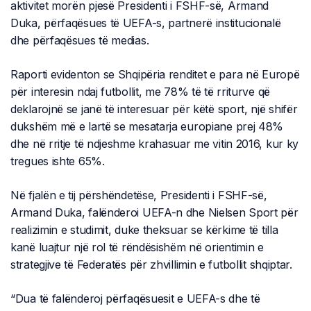
aktivitet morën pjesë Presidenti i FSHF-së, Armand
Duka, përfaqësues të UEFA-s, partnerë institucionalë
dhe përfaqësues të medias.
Raporti evidenton se Shqipëria renditet e para në Europë
për interesin ndaj futbollit, me 78% të të rriturve që
deklarojnë se janë të interesuar për këtë sport, një shifër
dukshëm më e lartë se mesatarja europiane prej 48%
dhe në rritje të ndjeshme krahasuar me vitin 2016, kur ky
tregues ishte 65%.
Në fjalën e tij përshëndetëse, Presidenti i FSHF-së,
Armand Duka, falënderoi UEFA-n dhe Nielsen Sport për
realizimin e studimit, duke theksuar se kërkime të tilla
kanë luajtur një rol të rëndësishëm në orientimin e
strategjive të Federatës për zhvillimin e futbollit shqiptar.
“Dua të falënderoj përfaqësuesit e UEFA-s dhe të