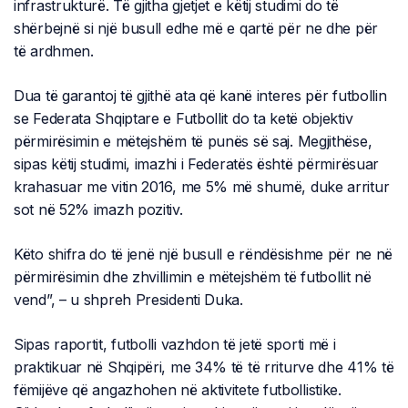
infrastrukturë. Të gjitha gjetjet e këtij studimi do të
shërbejnë si një busull edhe më e qartë për ne dhe për
të ardhmen.
Dua të garantoj të gjithë ata që kanë interes për futbollin
se Federata Shqiptare e Futbollit do ta ketë objektiv
përmirësimin e mëtejshëm të punës së saj. Megjithëse,
sipas këtij studimi, imazhi i Federatës është përmirësuar
krahasuar me vitin 2016, me 5% më shumë, duke arritur
sot në 52% imazh pozitiv.
Këto shifra do të jenë një busull e rëndësishme për ne në
përmirësimin dhe zhvillimin e mëtejshëm të futbollit në
vend”, – u shpreh Presidenti Duka.
Sipas raportit, futbolli vazhdon të jetë sporti më i
praktikuar në Shqipëri, me 34% të të rriturve dhe 41% të
fëmijëve që angazhohen në aktivitete futbollistike.