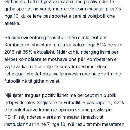
Gjithashtu, futbolli gëzon imazhin më pozitiv ndër të
gjitha sportet në vend, me një vlerësim mesatar prej 7.5
nga 10, duke lënë pas sportet e tjera si volejbolli dhe
atletika.
Studimi evidenton gjithashtu rritjen e interesit për
Kombëtaren shqiptare, e cila ka kaluar nga 61% në vitin
2016 në 66% aktualisht. Ndërkohë, ndërgjegjësimi për
ekipet kombëtare të moshave dhe për Kombëtaren e
vajzave ka njohur rritje të konsiderueshme, duke
reflektuar efektet pozitive të investimeve në zhvillimin e
futbollit në të gjitha nivelet.
Një tjetër tregues pozitiv lidhet me perceptimin publik
ndaj Federatës Shqiptare të Futbollit. Sipas raportit, 47%
e të anketuarve kanë një opinion shumë pozitiv për
FSHF-në, ndërsa vlerësimi mesatar i imazhit të
institucionit arrin në 7 nga 10, një rezultat mbi mesataren