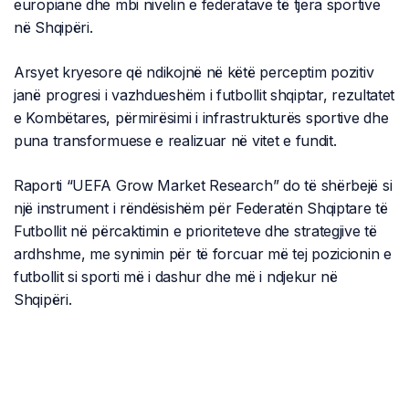
europiane dhe mbi nivelin e federatave të tjera sportive
në Shqipëri.
Arsyet kryesore që ndikojnë në këtë perceptim pozitiv
janë progresi i vazhdueshëm i futbollit shqiptar, rezultatet
e Kombëtares, përmirësimi i infrastrukturës sportive dhe
puna transformuese e realizuar në vitet e fundit.
Raporti “UEFA Grow Market Research” do të shërbejë si
një instrument i rëndësishëm për Federatën Shqiptare të
Futbollit në përcaktimin e prioriteteve dhe strategjive të
ardhshme, me synimin për të forcuar më tej pozicionin e
futbollit si sporti më i dashur dhe më i ndjekur në
Shqipëri.