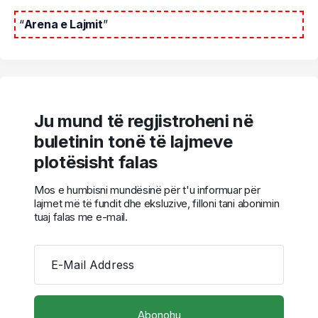
“
Arena e Lajmit
”
Ju mund të regjistroheni në
buletinin tonë të lajmeve
plotësisht falas
Mos e humbisni mundësinë për t'u informuar për
lajmet më të fundit dhe eksluzive, filloni tani abonimin
tuaj falas me e-mail.
E-Mail Address