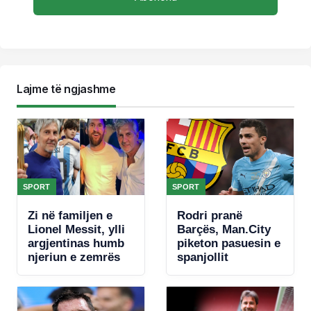
Lajme të ngjashme
SPORT
SPORT
Zi në familjen e
Rodri pranë
Lionel Messit, ylli
Barçës, Man.City
argjentinas humb
piketon pasuesin e
njeriun e zemrës
spanjollit