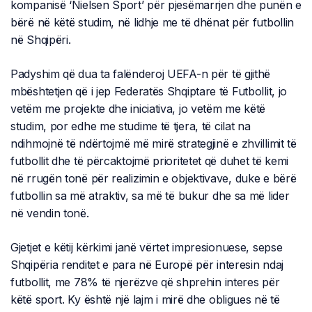
kompanisë ‘Nielsen Sport’ për pjesëmarrjen dhe punën e
bërë në këtë studim, në lidhje me të dhënat për futbollin
në Shqipëri.
Padyshim që dua ta falënderoj UEFA-n për të gjithë
mbështetjen që i jep Federatës Shqiptare të Futbollit, jo
vetëm me projekte dhe iniciativa, jo vetëm me këtë
studim, por edhe me studime të tjera, të cilat na
ndihmojnë të ndërtojmë më mirë strategjinë e zhvillimit të
futbollit dhe të përcaktojmë prioritetet që duhet të kemi
në rrugën tonë për realizimin e objektivave, duke e bërë
futbollin sa më atraktiv, sa më të bukur dhe sa më lider
në vendin tonë.
Gjetjet e këtij kërkimi janë vërtet impresionuese, sepse
Shqipëria renditet e para në Europë për interesin ndaj
futbollit, me 78% të njerëzve që shprehin interes për
këtë sport. Ky është një lajm i mirë dhe obligues në të