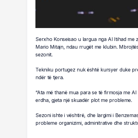
Serxho Konseisao u largua nga Al Itihad me z
Mario Mitajn, ndau rrugët me klubin. Mbrojtë
sezonit.
Tekniku portugez nuk është kursyer duke pre
ndër të tjera.
“Ata më thanë mua para se të firmosja me Al I
erdha, gjeta një skuadër plot me probleme.
Sezoni ishte i vështirë, dhe largimi i Benzem
probleme organizimi, adminitrative dhe strukt