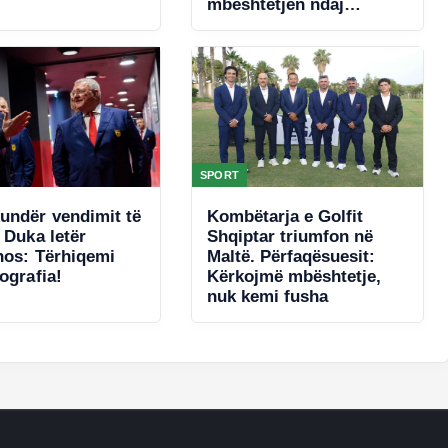
mbështetjen ndaj
presidentit të FIFA-s
SPORT
undër vendimit të
Kombëtarja e Golfit
 Duka letër
Shqiptar triumfon në
inos: Tërhiqemi
Maltë. Përfaqësuesit:
ografia!
Kërkojmë mbështetje,
nuk kemi fusha