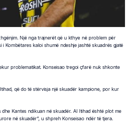
hgënjim. Një nga trajnerët që u kthye në problem për
si i Kombëtares kaloi shumë ndeshje jashtë skuadrës gjatë
kur problematikat. Konseisao tregoi çfarë nuk shkonte
tihad, që do të stërvisja një skuadër kampione, por kur
as dhe Kantes ndikuan në skuadër. Al Itihad është plot me
urore në skuadër”, u shpreh Konseisao ndër të tjera.