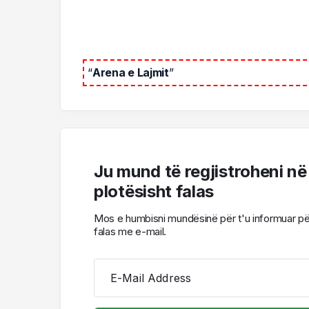
“
Arena e Lajmit
”
Ju mund të regjistroheni në
plotësisht falas
Mos e humbisni mundësinë për t'u informuar për l
falas me e-mail.
E-Mail Address