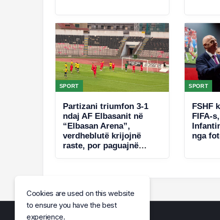
SPORT
SPORT
Partizani triumfon 3-1
FSHF k
ndaj AF Elbasanit në
FIFA-s,
“Elbasan Arena”,
Infant
verdheblutë krijojnë
nga fot
raste, por paguajnë
gabimet në mbrojtje
Cookies are used on this website
to ensure you have the best
experience.