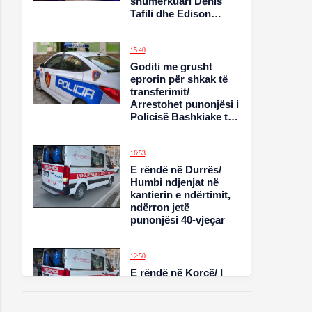
shumërkuari Denis
Tafili dhe Edison
Gjuzi. Në konflikt i
përfshirë edhe një
polic
15:40
Goditi me grusht
eprorin për shkak të
transferimit/
Arrestohet punonjësi i
Policisë Bashkiake të
Tiranës
16:53
E rëndë në Durrës/
Humbi ndjenjat në
kantierin e ndërtimit,
ndërron jetë
punonjësi 40-vjeçar
12:50
E rëndë në Korçë/ I
moshuari hidhet nga
kati i tretë i banesës,
humb jetën në