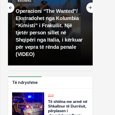
KRONIKË
Operacioni “The Wanted”/
Ekstradohet nga Kolumbia
“Kimisti” i Frakullit. Një
tjetër person sillet në
Shqipëri nga Italia, i kërkuar
për vepra të rënda penale
(VIDEO)
Të ndryshme
22:33
Të shtëna me armë në
Shkallnur të Durrësit,
përplasen i