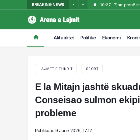
BREAKING NEWS
10:27
Zjarr pranë s
10:05
Operacioni “Th
10:05
kërkuar për v
Operacioni “Th
10:03
kërkuar për v
ZYRTARE/ “Tër
Aktualitet
Politikë
Ekonomi
Kroni
10:03
ZYRTARE/ “Tër
LAJMET E FUNDIT
SPORT
E la Mitajn jashtë skua
Conseisao sulmon ekipin 
probleme
Publikuar:
9 June 2026, 17:12