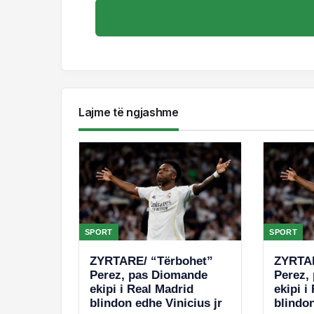
Lajme të ngjashme
SPORT
SPORT
ZYRTARE/ “Tërbohet”
ZYRTAR
Perez, pas Diomande
Perez,
ekipi i Real Madrid
ekipi i
blindon edhe Vinicius jr
blindon