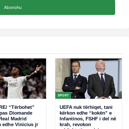
SPORT
E/ “Tërbohet”
UEFA nuk tërhiqet, tani
 pas Diomande
kërkon edhe “kokën” e
 Real Madrid
Infantinos, FSHF i del në
 edhe Vinicius jr
krah, revokon