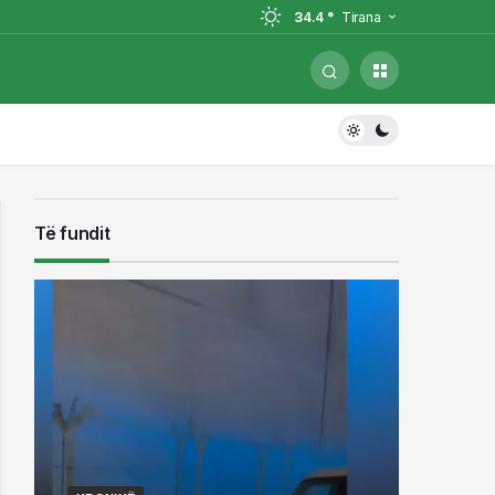
34.4 °
Tirana
llet në Shqipëri nga Italia, i
llet në Shqipëri nga Italia, i
Të fundit