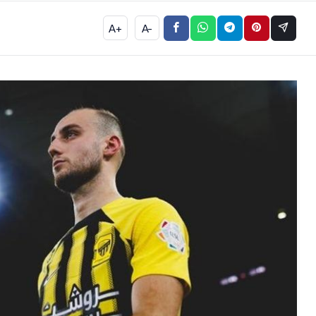
A+
A-