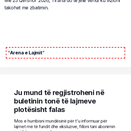
Më 25 Qershor 2026, Tirana do të jetë vendi ku vizioni
takohet me zbatimin.
“
Arena e Lajmit
”
Ju mund të regjistroheni në
buletinin tonë të lajmeve
plotësisht falas
Mos e humbisni mundësinë për t'u informuar për
lajmet më të fundit dhe eksluzive, filloni tani abonimin