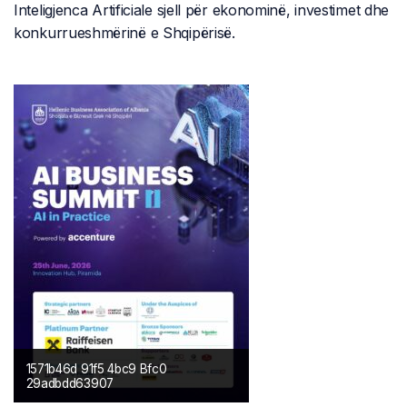
Inteligjenca Artificiale sjell për ekonominë, investimet dhe
konkurrueshmërinë e Shqipërisë.
1571b46d 91f5 4bc9 Bfc0
29adbdd63907