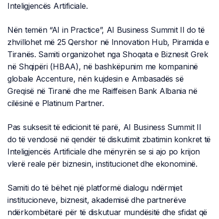
Inteligjencës Artificiale.
Nën temën “AI in Practice”, AI Business Summit II do të
zhvillohet më 25 Qershor në Innovation Hub, Piramida e
Tiranës. Samiti organizohet nga Shoqata e Biznesit Grek
në Shqipëri (HBAA), në bashkëpunim me kompaninë
globale Accenture, nën kujdesin e Ambasadës së
Greqisë në Tiranë dhe me Raiffeisen Bank Albania në
cilësinë e Platinum Partner.
Pas suksesit të edicionit të parë, AI Business Summit II
do të vendosë në qendër të diskutimit zbatimin konkret të
Inteligjencës Artificiale dhe mënyrën se si ajo po krijon
vlerë reale për biznesin, institucionet dhe ekonominë.
Samiti do të bëhet një platformë dialogu ndërmjet
institucioneve, biznesit, akademisë dhe partnerëve
ndërkombëtarë për të diskutuar mundësitë dhe sfidat që