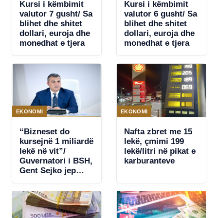
Kursi i këmbimit
Kursi i këmbimit
valutor 7 gusht/ Sa
valutor 6 gusht/ Sa
blihet dhe shitet
blihet dhe shitet
dollari, euroja dhe
dollari, euroja dhe
monedhat e tjera
monedhat e tjera
EKONOMI
EKONOMI
“Bizneset do
Nafta zbret me 15
kursejnë 1 miliardë
lekë, çmimi 199
lekë në vit”/
lekë/litri në pikat e
Guvernatori i BSH,
karburanteve
Gent Sejko jep
lajmin e mirë: Në
nëntor Shqipëria
pjesë e pagesave
të shpejta TIPS