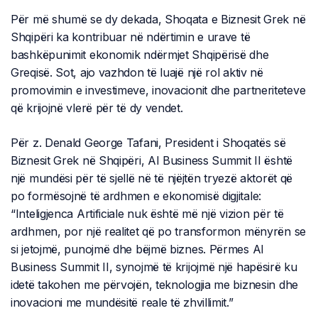
Për më shumë se dy dekada, Shoqata e Biznesit Grek në
Shqipëri ka kontribuar në ndërtimin e urave të
bashkëpunimit ekonomik ndërmjet Shqipërisë dhe
Greqisë. Sot, ajo vazhdon të luajë një rol aktiv në
promovimin e investimeve, inovacionit dhe partneriteteve
që krijojnë vlerë për të dy vendet.
Për z. Denald George Tafani, President i Shoqatës së
Biznesit Grek në Shqipëri, AI Business Summit II është
një mundësi për të sjellë në të njëjtën tryezë aktorët që
po formësojnë të ardhmen e ekonomisë digjitale:
“Inteligjenca Artificiale nuk është më një vizion për të
ardhmen, por një realitet që po transformon mënyrën se
si jetojmë, punojmë dhe bëjmë biznes. Përmes AI
Business Summit II, synojmë të krijojmë një hapësirë ku
idetë takohen me përvojën, teknologjia me biznesin dhe
inovacioni me mundësitë reale të zhvillimit.”