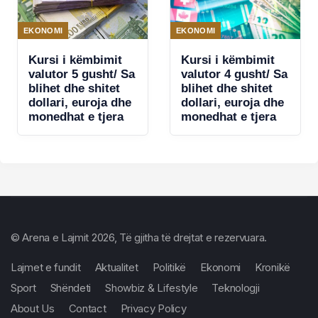
EKONOMI
EKONOMI
Kursi i këmbimit
Kursi i këmbimit
valutor 5 gusht/ Sa
valutor 4 gusht/ Sa
blihet dhe shitet
blihet dhe shitet
dollari, euroja dhe
dollari, euroja dhe
monedhat e tjera
monedhat e tjera
© Arena e Lajmit 2026, Të gjitha të drejtat e rezervuara.
Lajmet e fundit
Aktualitet
Politikë
Ekonomi
Kronikë
Sport
Shëndeti
Showbiz & Lifestyle
Teknologji
About Us
Contact
Privacy Policy