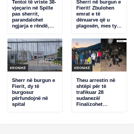
Tentoi të vriste 38-
Sherri në burgun e
vjeçarin në Spille
Fierit! Zbulohen
pas sherrit,
emrat e të
parandalohet
dënuarve që u
ngjarja e rëndë,
plagosën, mes tyre
arrestohet i riu
Denis Bajri dhe…
KRONIKË
KRONIKË
Sherr në burgun e
Theu arrestin në
Fierit, dy të
shtëpi për të
burgosur
trafikuar 28
përfundojnë në
sudanezë/
spital
Finalizohet
operacioni
“Route” në Korçë,
arrestohen 2
persona!