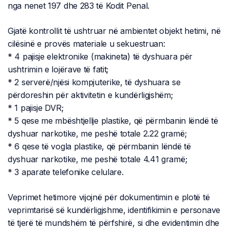
nga nenet 197 dhe 283 të Kodit Penal.
Gjatë kontrollit të ushtruar në ambientet objekt hetimi, në
cilësinë e provës materiale u sekuestruan:
* 4 pajisje elektronike (makineta) të dyshuara për
ushtrimin e lojërave të fatit;
* 2 serverë/njësi kompjuterike, të dyshuara se
përdoreshin për aktivitetin e kundërligjshëm;
* 1 pajisje DVR;
* 5 qese me mbështjellje plastike, që përmbanin lëndë të
dyshuar narkotike, me peshë totale 2.22 gramë;
* 6 qese të vogla plastike, që përmbanin lëndë të
dyshuar narkotike, me peshë totale 4.41 gramë;
* 3 aparate telefonike celulare.
Veprimet hetimore vijojnë për dokumentimin e plotë të
veprimtarisë së kundërligjshme, identifikimin e personave
të tjerë të mundshëm të përfshirë, si dhe evidentimin dhe