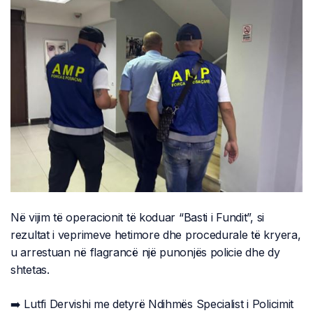
Në vijim të operacionit të koduar “Basti i Fundit”, si
rezultat i veprimeve hetimore dhe procedurale të kryera,
u arrestuan në flagrancë një punonjës policie dhe dy
shtetas.
➡️ Lutfi Dervishi me detyrë Ndihmës Specialist i Policimit