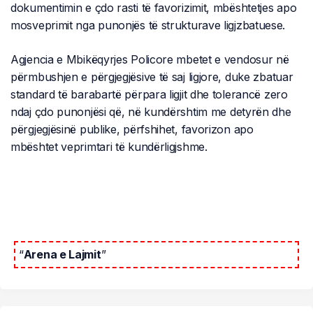
dokumentimin e çdo rasti të favorizimit, mbështetjes apo
mosveprimit nga punonjës të strukturave ligjzbatuese.
Agjencia e Mbikëqyrjes Policore mbetet e vendosur në
përmbushjen e përgjegjësive të saj ligjore, duke zbatuar
standard të barabartë përpara ligjit dhe tolerancë zero
ndaj çdo punonjësi që, në kundërshtim me detyrën dhe
përgjegjësinë publike, përfshihet, favorizon apo
mbështet veprimtari të kundërligjshme.
“
Arena e Lajmit
”