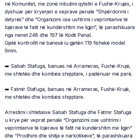
në Komunitet, me zonë mbulimi qytetin e Fushë-Krujës, i
dyshuar për kryerjen e veprave penale “Shpërdorimi i
detyrës” dhe “Organizimi ose ushtrimi i veprimtarive të
lojërave të fatit në kundërshtim me ligjin”, të parashikuara
nga nenet 248 dhe 197 të Kodit Penal.
Gjatë kontrollit në banesë iu gjetën 119 fishekë model
9mm.
➡️ Sabah Stafuga, banues në Arrameras, Fushë-Krujë,
me shtetësi dhe kombësi shqiptare, i padënuar më parë.
➡️ Fatmir Stafuga, banues në Arrameras, Fushë-Krujë,
me shtetësi dhe kombësi shqiptare.
Arrestimi i shtetasve Sabah Stafuga dhe Fatmir Stafuga
u krye për veprat penale “Organizimi ose ushtrimi i
veprimtarive të lojërave të fatit në kundërshtim me ligjin”
dhe “Prodhimi dhe shitja e narkotikëve”, të parashikuara