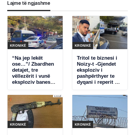
Lajme të ngjashme
KRONIKË
KRONIKË
“Na jep lekët
Tritol te biznesi i
ose…”/ Zbardhen
Noizy-t -Gjendet
detajet, tre
eksploziv i
vëllezërit i vunë
pashpërthyer te
eksploziv banesës
dyqani i reperit në
së 72-vjeçarit në
Durrës, policia në
Tufinë për borxhin
kërkim të autorëve
e mobiljeve
KRONIKË
KRONIKË