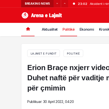
BREAKING NEWS
23:02
Aksident i rë
22:34
Partizani tri
21:54
Nuk i pëlqeu s
21:32
me jetë. Shpal
Sherr në Dhër
Aktualitet
Politikë
Ekonomi
Kroni
18:00
“Më tha se is
LAJMET E FUNDIT
POLITIKË
Erion Braçe nxjerr video
Duhet naftë për vaditje
për çmimin
Publikuar:
30 April 2022, 04:20