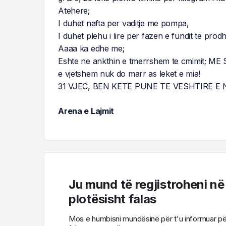
Atehere;
I duhet nafta per vaditje me pompa,
I duhet plehu i lire per fazen e fundit te prodh
Aaaa ka edhe me;
Eshte ne ankthin e tmerrshem te cmimit;
e vjetshem nuk do marr as leket e mia!
31 VJEC, BEN KETE PUNE TE VESHTIRE E
Arena e Lajmit
Ju mund të regjistroheni në
plotësisht falas
Mos e humbisni mundësinë për t'u informuar për l