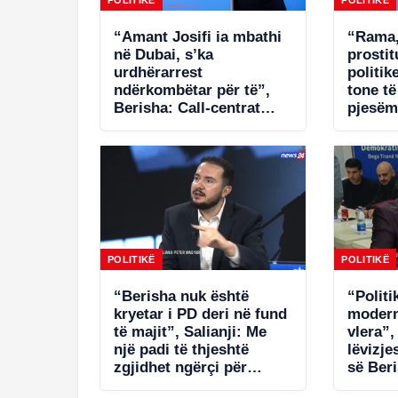
“Amant Josifi ia mbathi
“Rama,
në Dubai, s’ka
prosti
urdhërarrest
politik
ndërkombëtar për të”,
tone t
Berisha: Call-centrat
pjesëm
plaçkitës janë fenomeni
në Spa
më kriminal në Shqipëri
POLITIKË
POLITIKË
“Berisha nuk është
“Politi
kryetar i PD deri në fund
modern
të majit”, Salianji: Me
vlera”,
një padi të thjeshtë
lëvizje
zgjidhet ngërçi për
së Ber
statutin, por s’ia jap këtë
Salianj