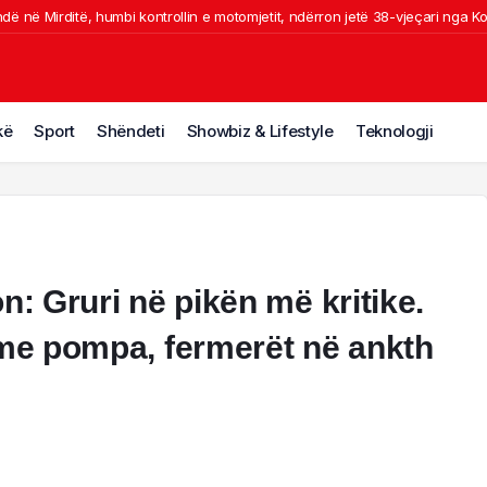
ndë në Mirditë, humbi kontrollin e motomjetit, ndërron jetë 38-vjeçari nga K
umfon 3-1 ndaj AF Elbasanit në “Elbasan Arena”, verdheblutë krijojnë raste,
hërbimi/ Plas keq sherri me kamerierin dhe administratorin e hotelit në Dhërm
let në kërkim
mi/ Ish-zyrtari i policisë, Uljan Shpataraku shpallet në kërkim. Ja çfarë dys
kë
Sport
Shëndeti
Showbiz & Lifestyle
Teknologji
hin lodra”, por në makinë kishte 4 pistoleta Glock. Zbardhet dëshmia e të a
n: Gruri në pikën më kritike.
 me pompa, fermerët në ankth