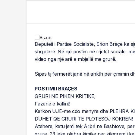
Deputeti i Partisë Socialiste, Erion Braçe ka 
shqiptarë. Në një postim në rrjetet sociale, m
video nga një arë e mbjellë me grurë.
Sipas tij fermerët janë në ankth për çmimin dh
POSTIMI I BRAÇES
GRURI NE PIKEN KRITIKE;
Fazene e kallirit!
Kerkon UJE-me cdo menyre dhe PLEHRA KIMI
DUHET QE GRURI TE PLOTESOJ KOKREN!
Atehere; ketu jemi tek Arbri ne Bashtove, pe
grure, 23 leke plehra kimike per kilogram i ka 