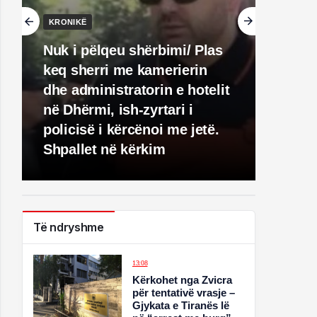
KRONIKË
Nuk i pëlqeu shërbimi/ Plas
keq sherri me kamerierin
dhe administratorin e hotelit
në Dhërmi, ish-zyrtari i
policisë i kërcënoi me jetë.
Shpallet në kërkim
Të ndryshme
13:08
Kërkohet nga Zvicra
për tentativë vrasje –
Gjykata e Tiranës lë