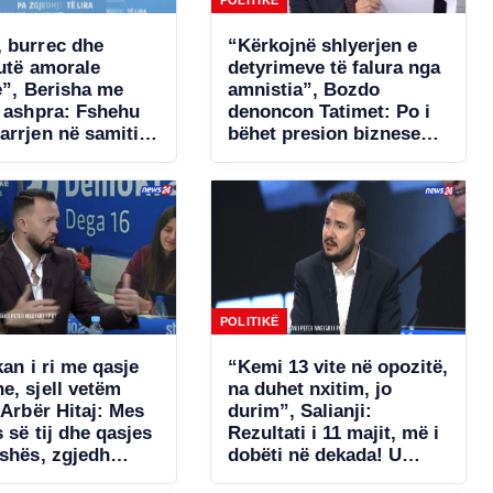
 burrec dhe
“Kërkojnë shlyerjen e
tutë amorale
detyrimeve të falura nga
e”, Berisha me
amnistia”, Bozdo
ë ashpra: Fshehu
denoncon Tatimet: Po i
arrjen në samitin
bëhet presion bizneseve.
një!
Ministria e Financave
s’ka miratuar aktet
nënligjore!
POLITIKË
kan i ri me qasje
“Kemi 13 vite në opozitë,
e, sjell vetëm
na duhet nxitim, jo
 Arbër Hitaj: Mes
durim”, Salianji:
s së tij dhe qasjes
Rezultati i 11 majit, më i
ishës, zgjedh
dobëti në dekada! U
in. Në Kavajë
gabua me listat e