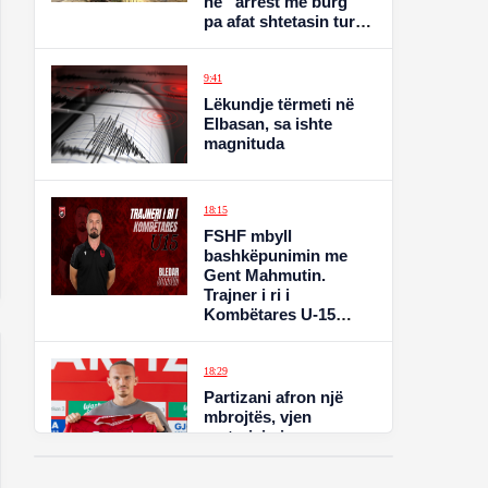
në “arrest me burg”
pa afat shtetasin turk
Barkay Gulbas
9:41
Lëkundje tërmeti në
Elbasan, sa ishte
magnituda
18:15
FSHF mbyll
bashkëpunimin me
Gent Mahmutin.
Trajner i ri i
Kombëtares U-15
emërohet Bledar
Borova
18:29
Partizani afron një
mbrojtës, vjen
zyrtarizimi