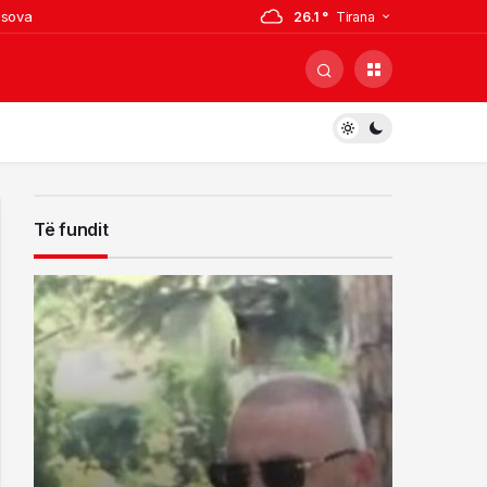
osova
26.1 °
Tirana
 por paguajnë gabimet në mbrojtje
i, ish-zyrtari i policisë i kërcënoi
hohet
rrestuarit në Sarandë
Të fundit