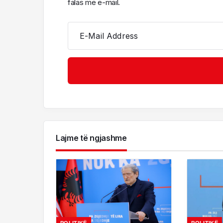
falas me e-mail.
E-Mail Address
Lajme të ngjashme
POLITIKË
POLITIKË