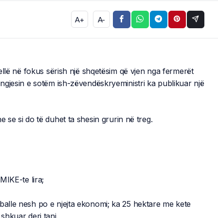
A+
A-
sjellë në fokus sërish një shqetësim që vjen nga fermerët
ëngjesin e sotëm ish-zëvendëskryeministri ka publikuar një
e se si do të duhet ta shesin grurin në treg.
KE-te lira;
rballe nesh po e njejta ekonomi; ka 25 hektare me kete
shkuar deri tani.