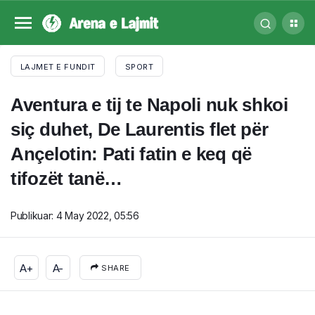
LAJMET E FUNDIT
SPORT
Aventura e tij te Napoli nuk shkoi
siç duhet, De Laurentis flet për
Ançelotin: Pati fatin e keq që
tifozët tanë…
Publikuar:
4 May 2022, 05:56
A+
A-
SHARE