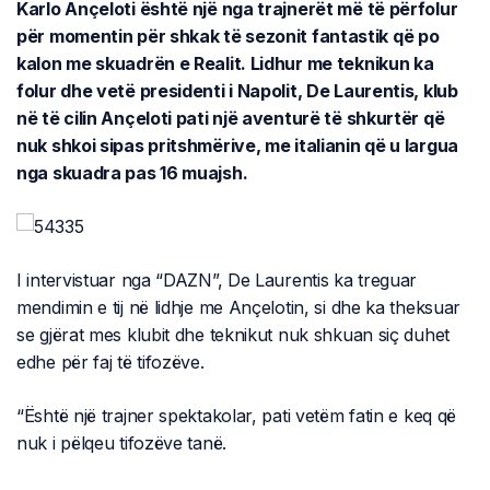
Karlo Ançeloti është një nga trajnerët më të përfolur
për momentin për shkak të sezonit fantastik që po
kalon me skuadrën e Realit. Lidhur me teknikun ka
folur dhe vetë presidenti i Napolit, De Laurentis, klub
në të cilin Ançeloti pati një aventurë të shkurtër që
nuk shkoi sipas pritshmërive, me italianin që u largua
nga skuadra pas 16 muajsh.
I intervistuar nga “DAZN”, De Laurentis ka treguar
mendimin e tij në lidhje me Ançelotin, si dhe ka theksuar
se gjërat mes klubit dhe teknikut nuk shkuan siç duhet
edhe për faj të tifozëve.
“Është një trajner spektakolar, pati vetëm fatin e keq që
nuk i pëlqeu tifozëve tanë.