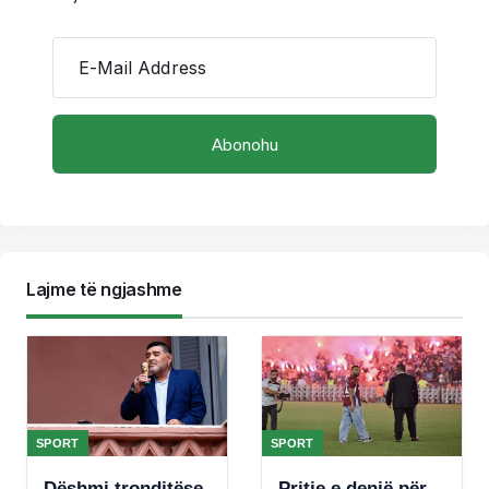
E-Mail Address
Lajme të ngjashme
SPORT
SPORT
Dëshmi tronditëse
Pritje e denjë për