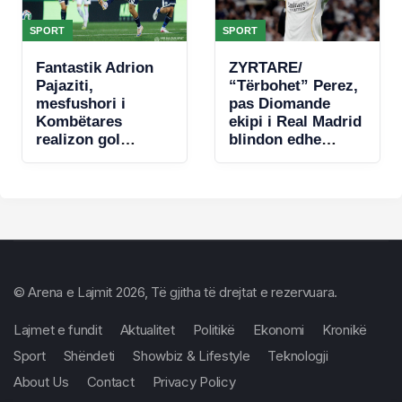
SPORT
SPORT
Fantastik Adrion
ZYRTARE/
Pajaziti,
“Tërbohet” Perez,
mesfushori i
pas Diomande
Kombëtares
ekipi i Real Madrid
realizon gol
blindon edhe
spektakolar në
Vinicius jr
Conference
League (VIDEO)
© Arena e Lajmit 2026, Të gjitha të drejtat e rezervuara.
Lajmet e fundit
Aktualitet
Politikë
Ekonomi
Kronikë
Sport
Shëndeti
Showbiz & Lifestyle
Teknologji
About Us
Contact
Privacy Policy