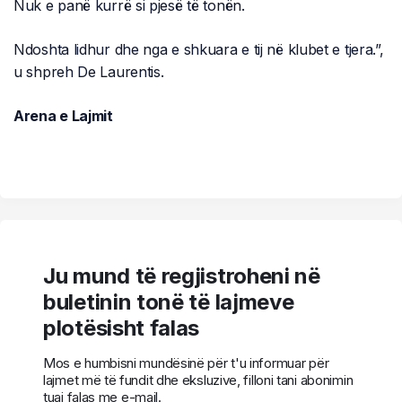
Nuk e panë kurrë si pjesë të tonën.
Ndoshta lidhur dhe nga e shkuara e tij në klubet e tjera.”,
u shpreh De Laurentis.
Arena e Lajmit
Ju mund të regjistroheni në
buletinin tonë të lajmeve
plotësisht falas
Mos e humbisni mundësinë për t'u informuar për
lajmet më të fundit dhe eksluzive, filloni tani abonimin
tuaj falas me e-mail.