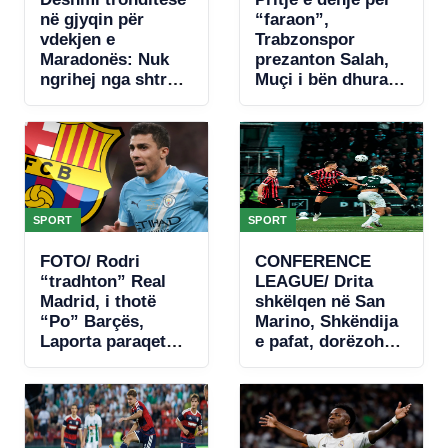
në gjyqin për
“faraon”,
vdekjen e
Trabzonspor
Maradonës: Nuk
prezanton Salah,
ngrihej nga shtrati.
Muçi i bën dhuratë
Nuk donte të
numrin 10-të
hante, kishte
(VIDEO)
hequr dorë
SPORT
SPORT
FOTO/ Rodri
CONFERENCE
“tradhton” Real
LEAGUE/ Drita
Madrid, i thotë
shkëlqen në San
“Po” Barçës,
Marino, Shkëndija
Laporta paraqet
e pafat, dorëzohet
ofertën e parë
në fund (VIDEO)
zyrtare