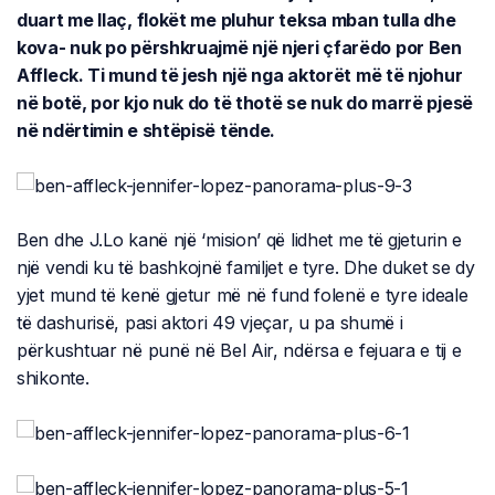
duart me llaç, flokët me pluhur teksa mban tulla dhe
kova- nuk po përshkruajmë një njeri çfarëdo por Ben
Affleck. Ti mund të jesh një nga aktorët më të njohur
në botë, por kjo nuk do të thotë se nuk do marrë pjesë
në ndërtimin e shtëpisë tënde.
Ben dhe J.Lo kanë një ‘mision’ që lidhet me të gjeturin e
një vendi ku të bashkojnë familjet e tyre. Dhe duket se dy
yjet mund të kenë gjetur më në fund folenë e tyre ideale
të dashurisë, pasi aktori 49 vjeçar, u pa shumë i
përkushtuar në punë në Bel Air, ndërsa e fejuara e tij e
shikonte.