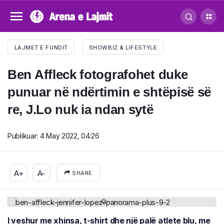
LAJMET E FUNDIT
SHOWBIZ & LIFESTYLE
Ben Affleck fotografohet duke
punuar në ndërtimin e shtëpisë së
re, J.Lo nuk ia ndan sytë
Publikuar:
4 May 2022, 04:26
A+
A-
SHARE
I veshur me xhinsa, t-shirt dhe një palë atlete blu, me