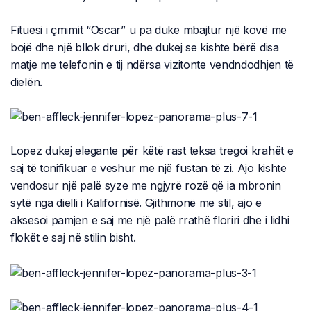
Fituesi i çmimit “Oscar” u pa duke mbajtur një kovë me
bojë dhe një bllok druri, dhe dukej se kishte bërë disa
matje me telefonin e tij ndërsa vizitonte vendndodhjen të
dielën.
Lopez dukej elegante për këtë rast teksa tregoi krahët e
saj të tonifikuar e veshur me një fustan të zi. Ajo kishte
vendosur një palë syze me ngjyrë rozë që ia mbronin
sytë nga dielli i Kalifornisë. Gjithmonë me stil, ajo e
aksesoi pamjen e saj me një palë rrathë floriri dhe i lidhi
flokët e saj në stilin bisht.