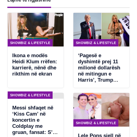
SHOWBIZ & LIFESTYLE
SHOWBIZ & LIFESTYLE
Ikona e modës
‘Pagesë e
Heidi Klum rrëfen:
dyshimtë prej 11
karrierë, nënë dhe
milionë dollarësh
rikthim në ekran
në mitingun e
Harris’, Trump
kërkon ndjekje
penale për
SHOWBIZ & LIFESTYLE
Beyonce
Messi shfaqet në
‘Kiss Cam’ në
koncertin e
SHOWBIZ & LIFESTYLE
Coldplay me
gruan, fansat: S’ka
Lele Pons sjell në