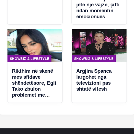
asgjë për të
jetë një vajzë, çifti
fshehur
ndan momentin
emocionues
SHOWBIZ & LIFESTYLE
SHOWBIZ & LIFESTYLE
Rikthim në skenë
Argjira Spanca
mes sfidave
largohet nga
shëndetësore, Egli
televizioni pas
Tako zbulon
shtatë vitesh
problemet me
zërin