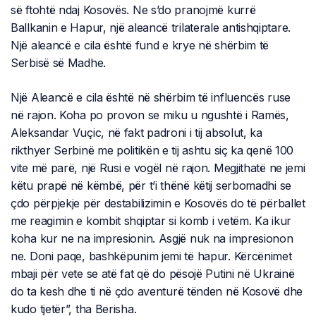
së ftohtë ndaj Kosovës. Ne s’do pranojmë kurrë
Ballkanin e Hapur, një aleancë trilaterale antishqiptare.
Një aleancë e cila është fund e krye në shërbim të
Serbisë së Madhe.
Një Aleancë e cila është në shërbim të influencës ruse
në rajon. Koha po provon se miku u ngushtë i Ramës,
Aleksandar Vuçic, në fakt padroni i tij absolut, ka
rikthyer Serbinë me politikën e tij ashtu siç ka qenë 100
vite më parë, një Rusi e vogël në rajon. Megjithatë ne jemi
këtu prapë në këmbë, për t’i thënë këtij serbomadhi se
çdo përpjekje për destabilizimin e Kosovës do të përballet
me reagimin e kombit shqiptar si komb i vetëm. Ka ikur
koha kur ne na impresionin. Asgjë nuk na impresionon
ne. Doni paqe, bashkëpunim jemi të hapur. Kërcënimet
mbaji për vete se atë fat që do pësojë Putini në Ukrainë
do ta kesh dhe ti në çdo aventurë tënden në Kosovë dhe
kudo tjetër”, tha Berisha.