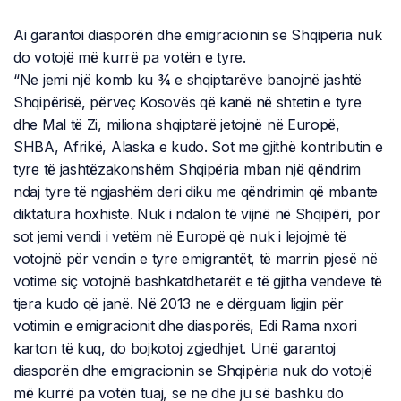
Ai garantoi diasporën dhe emigracionin se Shqipëria nuk
do votojë më kurrë pa votën e tyre.
“Ne jemi një komb ku ¾ e shqiptarëve banojnë jashtë
Shqipërisë, përveç Kosovës që kanë në shtetin e tyre
dhe Mal të Zi, miliona shqiptarë jetojnë në Europë,
SHBA, Afrikë, Alaska e kudo. Sot me gjithë kontributin e
tyre të jashtëzakonshëm Shqipëria mban një qëndrim
ndaj tyre të ngjashëm deri diku me qëndrimin që mbante
diktatura hoxhiste. Nuk i ndalon të vijnë në Shqipëri, por
sot jemi vendi i vetëm në Europë që nuk i lejojmë të
votojnë për vendin e tyre emigrantët, të marrin pjesë në
votime siç votojnë bashkatdhetarët e të gjitha vendeve të
tjera kudo që janë. Në 2013 ne e dërguam ligjin për
votimin e emigracionit dhe diasporës, Edi Rama nxori
karton të kuq, do bojkotoj zgjedhjet. Unë garantoj
diasporën dhe emigracionin se Shqipëria nuk do votojë
më kurrë pa votën tuaj, se ne dhe ju së bashku do