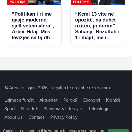
nënligjore!
POLITIKË
POLITIKË
“Politikan i ri me
“Kemi 13 vite në
qasje moderne,
opozitë, na duhet
sjell vetëm vlera”,
nxitim, jo durim”,
Arbër Hitaj: Mes
Salianji: Rezultati i
lëvizjes së tij dhe
11 majit, më i
qasjes së
dobëti në dekada!
Berishës, zgjedh
U gabua me listat
Salianjin. Në
e deputetëve dhe…
Kavajë tregoi se…
© Arena e Lajmit 2026, Të gjitha të drejtat e rezervuara.
Lajmet e fundit
Aktualitet
Politikë
Ekonomi
Kronikë
Sport
Shëndeti
Showbiz & Lifestyle
Teknologji
About Us
Contact
Privacy Policy
Cookies are used on this website to ensure you have the