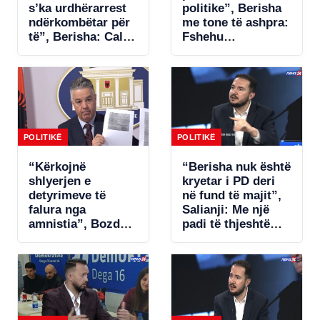
s’ka urdhërarrest
politike”, Berisha
ndërkombëtar për
me tone të ashpra:
të”, Berisha: Call-
Fshehu
centrat plaçkitës
pjesëmarrjen në
janë fenomeni më
samitin në Spanjë!
kriminal në
Shqipëri
POLITIKË
POLITIKË
“Kërkojnë
“Berisha nuk është
shlyerjen e
kryetar i PD deri
detyrimeve të
në fund të majit”,
falura nga
Salianji: Me një
amnistia”, Bozdo
padi të thjeshtë
denoncon Tatimet:
zgjidhet ngërçi për
Po i bëhet presion
statutin, por s’ia
bizneseve.
jap këtë avantazh
Ministria e
Ramës (VIDEO)
Financave s’ka
miratuar aktet