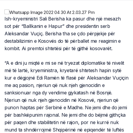
Ish-kryeministri Sali Berisha ka pasur dhe një mesazh
sot për “Ballkanin e Hapur” dhe presidentin serb
Aleksandar Vuçiç. Berisha tha se çdo përpjekje për
destabilizimin e Kosovës do të përballet me reagimin e
kombit. Ai premtoi shtetësi për të gjithë kosovarët.
“A e dini ju miqtë e mi se në tryezat diplomatike të nivelit
më të lartë, kryeministra, kryetarë shtetesh hapin sytë
kur e dëgjojnë Edi Ramën të flasë për Aleksandar Vuçiçin
me aq pasion, njeriun që nuk njeh gjenocidin e
sanksionuar nga dy vendime gjykatash në Bosnjë.
Njeriun që nuk njeh gjenocidin në Kosovë, njeriun që
punon haptas për Serbinë e Madhe. Ne jemi dhe do jemi
për bashkëpunim rajonal. Ne jemi dhe do bëjmë gjithçka
për paqen dhe stabilitetin në rajon, por ne kurrë nuk
mund ta shndërrojmë Shqipërinë në epiqendër të luftës