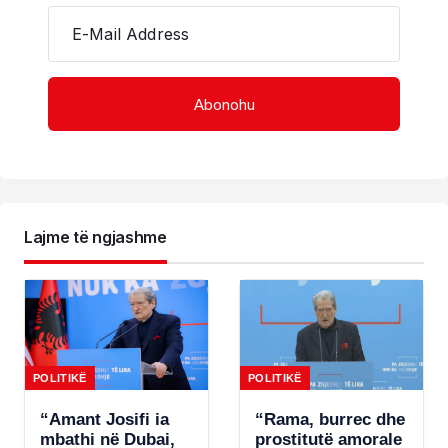
E-Mail Address
Lajme të ngjashme
POLITIKË
POLITIKË
“Amant Josifi ia
“Rama, burrec dhe
mbathi në Dubai,
prostitutë amorale