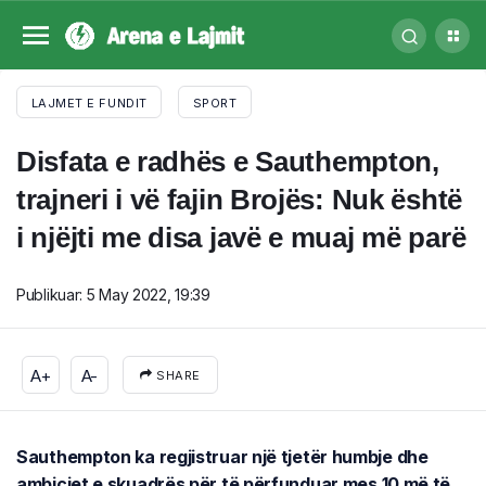
LAJMET E FUNDIT
SPORT
Disfata e radhës e Sauthempton,
trajneri i vë fajin Brojës: Nuk është
i njëjti me disa javë e muaj më parë
Publikuar:
5 May 2022, 19:39
A+
A-
SHARE
Sauthempton ka regjistruar një tjetër humbje dhe
ambiciet e skuadrës për të përfunduar mes 10 më të