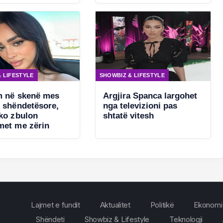
 LIFESTYLE
SHOWBIZ & LIFESTYLE
m në skenë mes
Argjira Spanca largohet
e shëndetësore,
nga televizioni pas
ako zbulon
shtatë vitesh
met me zërin
Lajmet e fundit
Aktualitet
Politikë
Ekonomi
Shëndeti
Showbiz & Lifestyle
Teknologji