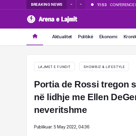
BREAKING NEWS
11:53
CONFERENCE LE
11:45
Aksident i rën
11:22
Kryente masht
10:58
Fantastik Adr
Aktualitet
Politikë
Ekonomi
Kroni
10:27
Zjarr pranë s
LAJMET E FUNDIT
SHOWBIZ & LIFESTYLE
Portia de Rossi tregon s
në lidhje me Ellen DeGe
neveritshme
Publikuar:
5 May 2022, 04:36