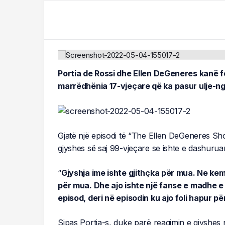
Portia de Rossi dhe Ellen DeGeneres kanë fo
marrëdhënia 17-vjeçare që ka pasur ulje-ngr
Gjatë një episodi të “The Ellen DeGeneres Show
gjyshes së saj 99-vjeçare se ishte e dashurua
“
Gjyshja ime ishte gjithçka për mua. Ne kemi
për mua. Dhe ajo ishte një fanse e madhe e 
episod, deri në episodin ku ajo foli hapur për
Sipas Portia-s, duke parë reagimin e gjyshes nd