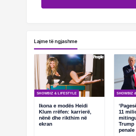
Lajme të ngjashme
SHOWBIZ & LIFESTYLE
SHOWBIZ &
Ikona e modës Heidi
‘Pages
Klum rrëfen: karrierë,
11 mili
nënë dhe rikthim në
mitingu
ekran
Trump 
penale