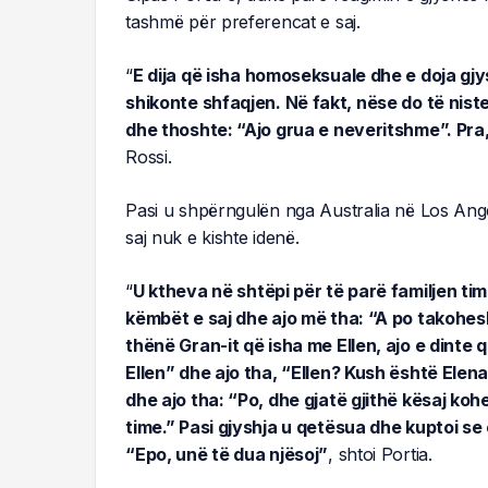
tashmë për preferencat e saj.
“
E dija që isha homoseksuale dhe e doja gjy
shikonte shfaqjen. Në fakt, nëse do të nist
dhe thoshte: “Ajo grua e neveritshme”. Pra,
Rossi.
Pasi u shpërngulën nga Australia në Los Angele
saj nuk e kishte idenë.
“
U ktheva në shtëpi për të parë familjen tim
këmbët e saj dhe ajo më tha: “A po takohes
thënë Gran-it që isha me Ellen, ajo e dinte
Ellen” dhe ajo tha, “Ellen? Kush është Elena
dhe ajo tha: “Po, dhe gjatë gjithë kësaj ko
time.” Pasi gjyshja u qetësua dhe kuptoi se
“Epo, unë të dua njësoj”
, shtoi Portia.