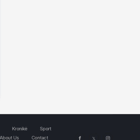
Kronikë
Sport
About Us
Contact