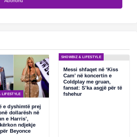
SHOWBIZ & LIFESTYLE
Messi shfaqet në ‘Kiss
Cam’ në koncertin e
Coldplay me gruan,
fansat: S’ka asgjë për të
fshehur
 LIFESTYLE
ë e dyshimtë prej
onë dollarësh në
n e Harris’,
kërkon ndjekje
 për Beyonce