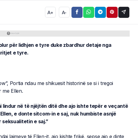
A+
A-
lur për lidhjen e tyre duke zbardhur detaje nga
itjet e tyre.
”, Portia ndau me shikuesit historinë se si i tregoi
r me Ellen.
 lindur në të njëjtën ditë dhe ajo ishte tepër e veçantë
Ellen, e donte sitcom-in e saj, nuk humbiste asnjë
 seksualitetin e saj.”
aj lajmeve të Ellen-it, ajo kishte frikë, sepse ajo e dinte