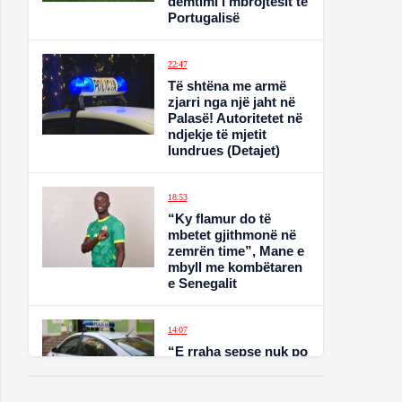
dëmtimi i mbrojtësit të
Portugalisë
22:47
Të shtëna me armë
zjarri nga një jaht në
Palasë! Autoritetet në
ndjekje të mjetit
lundrues (Detajet)
18:53
“Ky flamur do të
mbetet gjithmonë në
zemrën time”, Mane e
mbyll me kombëtaren
e Senegalit
14:07
“E rraha sepse nuk po
e duroja dot më, nuk
flinte gjumë”/
Zbardhet dëshmia e