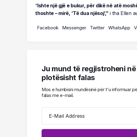
“
Ishte një gjë e bukur, për dikë në atë mosh
thoshte – mirë, ‘Të dua njësoj’,”
i tha Ellen a
Facebook
Messenger
Twitter
WhatsApp
V
Ju mund të regjistroheni në
plotësisht falas
Mos e humbisni mundësinë për t'u informuar për l
falas me e-mail.
E-Mail Address