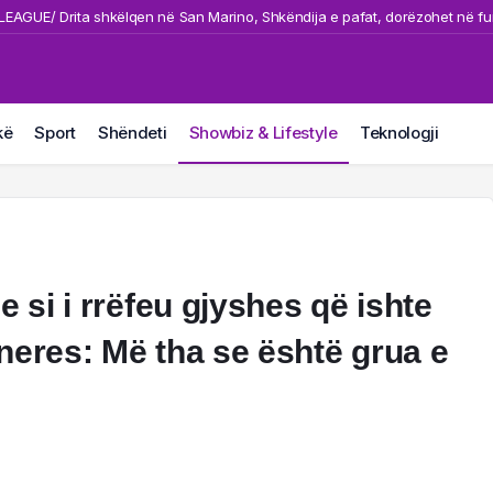
AGUE/ Drita shkëlqen në San Marino, Shkëndija e pafat, dorëzohet në fu
dë në aksin Fier-Shegan,/urgoni përfundon në kanal, një i moshuar në gjen
rim online përmes dërgesave me postë/ Prokuroria e Tiranës kalon për gjyk
ion Pajaziti, mesfushori i Kombëtares realizon gol spektakolar në Confere
kë
Sport
Shëndeti
Showbiz & Lifestyle
Teknologji
hkollës në Durrës, digjen kazanët e plehrave dhe 3 automjete
e si i rrëfeu gjyshes që ishte
neres: Më tha se është grua e