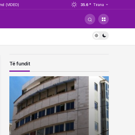
nd (VIDEO)
35.6 °
Tirana
dje të rëndë
im shtetasin nigerian
nce League (VIDEO)
Të fundit