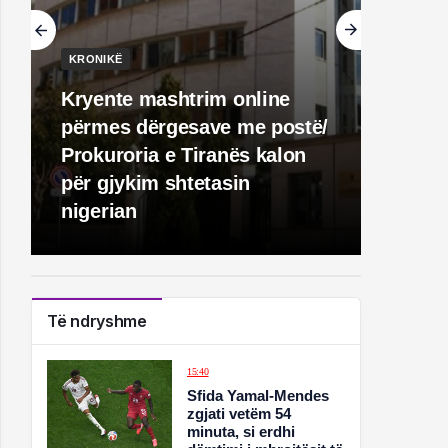
KRONIKË
Kryente mashtrim online
përmes dërgesave me postë/
Prokuroria e Tiranës kalon
për gjykim shtetasin
nigerian
Të ndryshme
15:40
Sfida Yamal-Mendes
zgjati vetëm 54
minuta, si erdhi