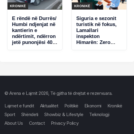
KRONIKË
KRONIKË
E rëndë në Durrës/
Siguria e sezonit
Humbi ndjenjat në
turistik në fokus,
kantierin e
Lamallari
ndërtimit, ndërron
inspekton
jetë punonjësi 40-
Himarën: Zero
vjeçar
tolerancë ndaj
shkeljeve!
© Arena e Lajmit 2026, Të gjitha të drejtat e rezervuara.
Lajmet e fundit
Aktualitet
Politikë
Ekonomi
Kronikë
Sport
Shëndeti
Showbiz & Lifestyle
Teknologji
About Us
Contact
Privacy Policy