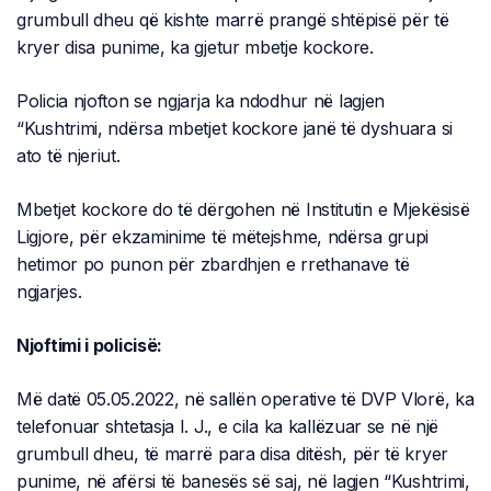
grumbull dheu që kishte marrë prangë shtëpisë për të
kryer disa punime, ka gjetur mbetje kockore.
Policia njofton se ngjarja ka ndodhur në lagjen
“Kushtrimi, ndërsa mbetjet kockore janë të dyshuara si
ato të njeriut.
Mbetjet kockore do të dërgohen në Institutin e Mjekësisë
Ligjore, për ekzaminime të mëtejshme, ndërsa grupi
hetimor po punon për zbardhjen e rrethanave të
ngjarjes.
Njoftimi i policisë:
Më datë 05.05.2022, në sallën operative të DVP Vlorë, ka
telefonuar shtetasja I. J., e cila ka kallëzuar se në një
grumbull dheu, të marrë para disa ditësh, për të kryer
punime, në afërsi të banesës së saj, në lagjen “Kushtrimi,