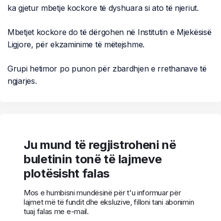
ka gjetur mbetje kockore të dyshuara si ato të njeriut.
Mbetjet kockore do të dërgohen në Institutin e Mjekësisë
Ligjore, për ekzaminime të mëtejshme.
Grupi hetimor po punon për zbardhjen e rrethanave të
ngjarjes.
Ju mund të regjistroheni në
buletinin tonë të lajmeve
plotësisht falas
Mos e humbisni mundësinë për t'u informuar për
lajmet më të fundit dhe eksluzive, filloni tani abonimin
tuaj falas me e-mail.