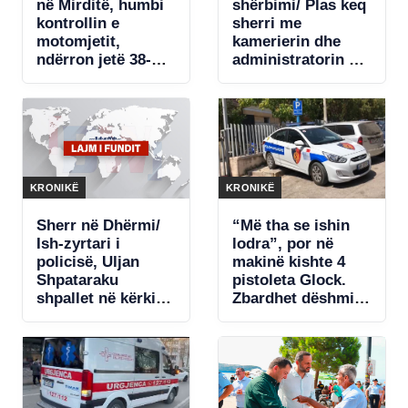
në Mirditë, humbi
shërbimi/ Plas keq
kontrollin e
sherri me
motomjetit,
kamerierin dhe
ndërron jetë 38-
administratorin e
vjeçari nga Kosova
hotelit në Dhërmi,
ish-zyrtari i
policisë i kërcënoi
me jetë. Shpallet
në kërkim
KRONIKË
KRONIKË
Sherr në Dhërmi/
“Më tha se ishin
Ish-zyrtari i
lodra”, por në
policisë, Uljan
makinë kishte 4
Shpataraku
pistoleta Glock.
shpallet në kërkim.
Zbardhet dëshmia
Ja çfarë dyshohet
e të arrestuarit në
Sarandë