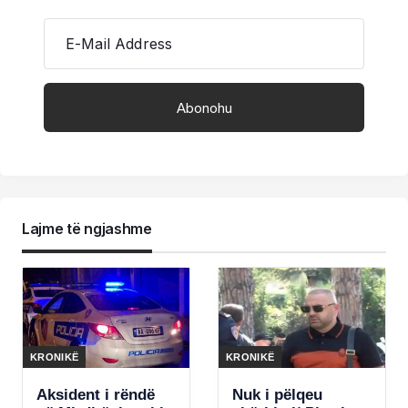
E-Mail Address
Lajme të ngjashme
KRONIKË
KRONIKË
Aksident i rëndë
Nuk i pëlqeu