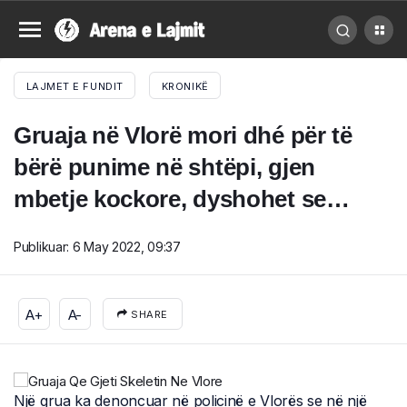
LAJMET E FUNDIT
KRONIKË
Gruaja në Vlorë mori dhé për të
bërë punime në shtëpi, gjen
mbetje kockore, dyshohet se…
Publikuar:
6 May 2022, 09:37
A+
A-
SHARE
Një grua ka denoncuar në policinë e Vlorës se në një