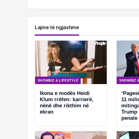
Lajme të ngjashme
SHOWBIZ & LIFESTYLE
SHOWBIZ &
Ikona e modës Heidi
‘Pages
Klum rrëfen: karrierë,
11 mili
nënë dhe rikthim në
mitingu
ekran
Trump 
penale