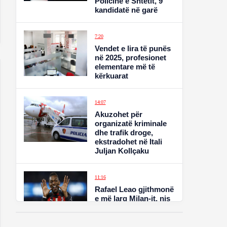
Policinë e Shtetit, 9
kandidatë në garë
7:20
Vendet e lira të punës
në 2025, profesionet
elementare më të
kërkuarat
14:07
Akuzohet për
organizatë kriminale
dhe trafik droge,
ekstradohet në Itali
Juljan Kollçaku
11:16
Rafael Leao gjithmonë
e më larg Milan-it, nis
derbi i Stambollit për
sulmuesin portugez