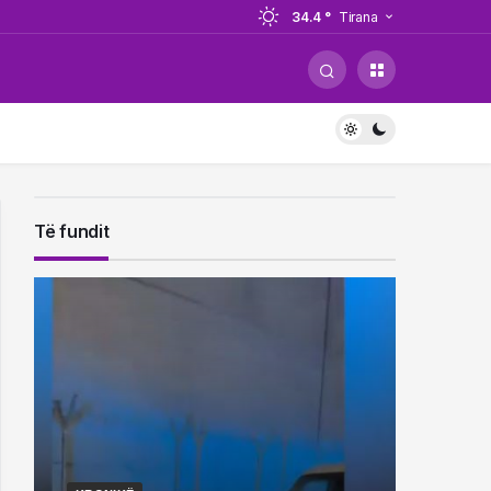
34.4 °
Tirana
llet në Shqipëri nga Italia, i
llet në Shqipëri nga Italia, i
Të fundit