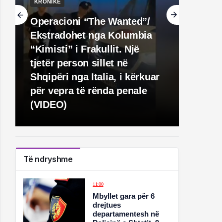
KRONIKË
Operacioni “The Wanted”/
Ekstradohet nga Kolumbia
“Kimisti” i Frakullit. Një
tjetër person sillet në
Shqipëri nga Italia, i kërkuar
për vepra të rënda penale
(VIDEO)
Të ndryshme
11:00
Mbyllet gara për 6
drejtues
departamentesh në