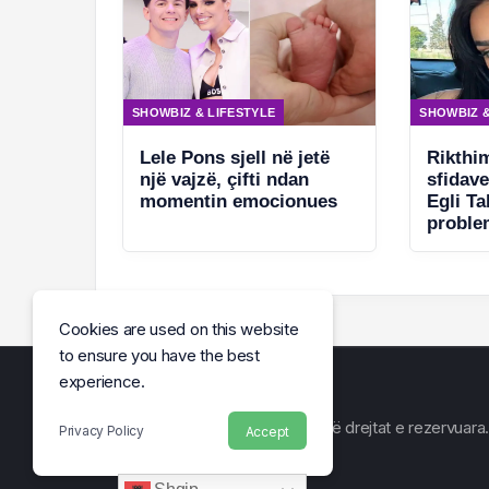
SHOWBIZ & LIFESTYLE
SHOWBIZ &
Lele Pons sjell në jetë
Rikthi
një vajzë, çifti ndan
sfidav
momentin emocionues
Egli T
proble
Cookies are used on this website
to ensure you have the best
experience.
© Arena e Lajmit 2026, Të gjitha të drejtat e rezervuara.
Privacy Policy
Accept