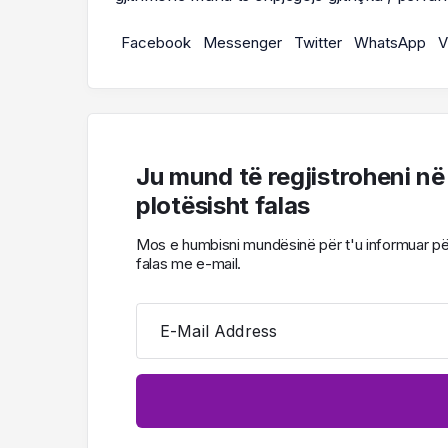
Facebook
Messenger
Twitter
WhatsApp
V
Ju mund të regjistroheni në
plotësisht falas
Mos e humbisni mundësinë për t'u informuar për l
falas me e-mail.
E-Mail Address