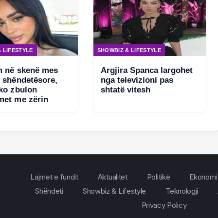
 LIFESTYLE
SHOWBIZ & LIFESTYLE
m në skenë mes
Argjira Spanca largohet
e shëndetësore,
nga televizioni pas
ako zbulon
shtatë vitesh
met me zërin
Lajmet e fundit
Aktualitet
Politikë
Ekonomi
Shëndeti
Showbiz & Lifestyle
Teknologji
Privacy Policy