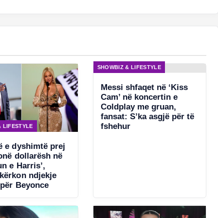
SHOWBIZ & LIFESTYLE
Messi shfaqet në ‘Kiss
Cam’ në koncertin e
Coldplay me gruan,
fansat: S’ka asgjë për të
fshehur
 LIFESTYLE
ë e dyshimtë prej
onë dollarësh në
n e Harris’,
kërkon ndjekje
 për Beyonce