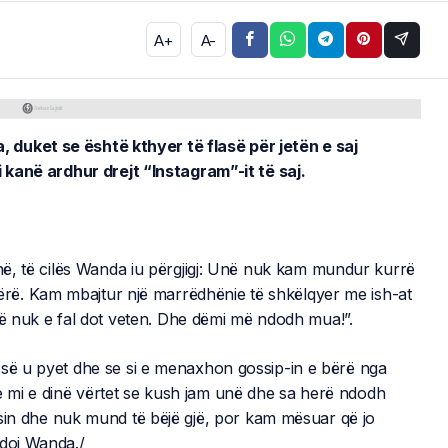
A+
A-
 duket se është kthyer të flasë për jetën e saj
i kanë ardhur drejt “Instagram”-it të saj.
inë, të cilës Wanda iu përgjigj: Unë nuk kam mundur kurrë
 bërë. Kam mbajtur një marrëdhënie të shkëlqyer me ish-at
që nuk e fal dot veten. Dhe dëmi më ndodh mua!”.
-së u pyet dhe se si e menaxhon gossip-in e bërë nga
të e mi e dinë vërtet se kush jam unë dhe sa herë ndodh
asin dhe nuk mund të bëjë gjë, por kam mësuar që jo
ndoi Wanda./