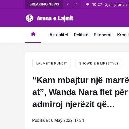
BREAKING NEWS
10:27
Zjarr pranë s
10:05
Operacioni “Th
10:05
kërkuar për v
Operacioni “Th
10:03
kërkuar për v
ZYRTARE/ “Tër
Aktualitet
Politikë
Ekonomi
Kroni
10:03
ZYRTARE/ “Tër
LAJMET E FUNDIT
SHOWBIZ & LIFESTYLE
“Kam mbajtur një marrë
at”, Wanda Nara flet për 
admiroj njerëzit që…
Publikuar:
6 May 2022, 17:34