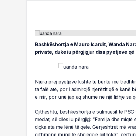
Bashkëshortja e Mauro Icardit, Wanda Nara,
private, duke iu përgjigjur disa pyetjeve që 
Njëra prej pyetjeve kishte të bënte me tradht
ta falë atë, por i admirojë njerëzit që e kanë
e mir, por unë jap aq shumë në një lidhje sa 
Gjithashtu, bashkëshortja e sulmuesit të PSG
mediat, së cilës iu përgjigj: “Familja dhe miq
diçka ata më lënë të qetë. Gënjeshtrat më vr
gjithmonë mund të shpjegojë gjithçka”, përfu