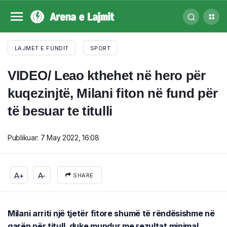
LAJMET E FUNDIT
SPORT
VIDEO/ Leao kthehet në hero për
kuqezinjtë, Milani fiton në fund për
të besuar te titulli
Publikuar:
7 May 2022, 16:08
A+
A-
SHARE
Milani arriti një tjetër fitore shumë të rëndësishme në
garën për titull, duke mundur me rezultat minimal