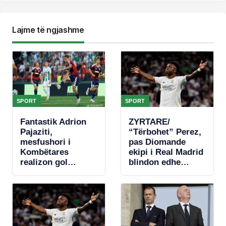
Lajme të ngjashme
SPORT
SPORT
Fantastik Adrion
ZYRTARE/
Pajaziti,
“Tërbohet” Perez,
mesfushori i
pas Diomande
Kombëtares
ekipi i Real Madrid
realizon gol
blindon edhe
spektakolar në
Vinicius jr
Conference
League (VIDEO)