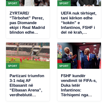
SPORT
SPORT
ZYRTARE/
UEFA nuk tërhiqet,
“Tërbohet” Perez,
tani kërkon edhe
pas Diomande
“kokën” e
ekipi i Real Madrid
Infantinos, FSHF i
blindon edhe
del në krah,
Vinicius jr
revokon
mbështetjen ndaj
presidentit të
FIFA-s
SPORT
SPORT
Partizani triumfon
FSHF kundër
3-1 ndaj AF
vendimit të FIFA-s,
Elbasanit në
Duka letër
“Elbasan Arena”,
Infantinos:
verdheblutë
Tërhiqemi nga
krijojnë raste, por
fotografia!
paguajnë gabimet