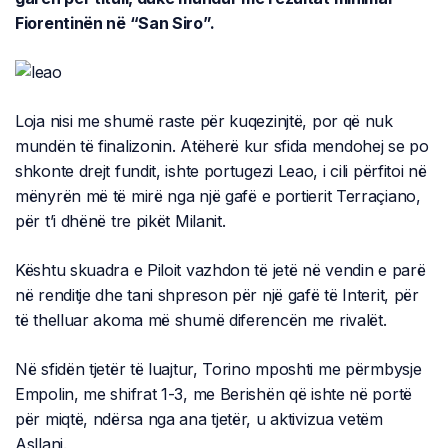
Fiorentinën në “San Siro”.
Loja nisi me shumë raste për kuqezinjtë, por që nuk
mundën të finalizonin. Atëherë kur sfida mendohej se po
shkonte drejt fundit, ishte portugezi Leao, i cili përfitoi në
mënyrën më të mirë nga një gafë e portierit Terraçiano,
për t’i dhënë tre pikët Milanit.
Kështu skuadra e Piloit vazhdon të jetë në vendin e parë
në renditje dhe tani shpreson për një gafë të Interit, për
të thelluar akoma më shumë diferencën me rivalët.
Në sfidën tjetër të luajtur, Torino mposhti me përmbysje
Empolin, me shifrat 1-3, me Berishën që ishte në portë
për miqtë, ndërsa nga ana tjetër, u aktivizua vetëm
Asllani.