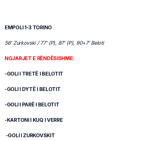
EMPOLI 1-3 TORINO
56′ Zurkovski / 77′ (P), 87′ (P), 90+7′ Beloti
NGJARJET E RËNDËSISHME:
-GOLI I TRETË I BELOTIT
-GOLI I DYTË I BELOTIT
-GOLI I PARË I BELOTIT
-KARTONI I KUQ I VERRE
-GOLI I ZURKOVSKIT