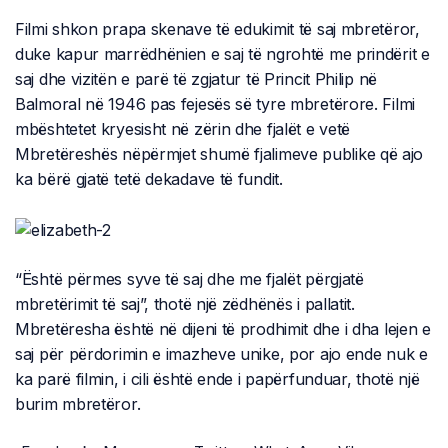
Filmi shkon prapa skenave të edukimit të saj mbretëror,
duke kapur marrëdhënien e saj të ngrohtë me prindërit e
saj dhe vizitën e parë të zgjatur të Princit Philip në
Balmoral në 1946 pas fejesës së tyre mbretërore. Filmi
mbështetet kryesisht në zërin dhe fjalët e vetë
Mbretëreshës nëpërmjet shumë fjalimeve publike që ajo
ka bërë gjatë tetë dekadave të fundit.
“Është përmes syve të saj dhe me fjalët përgjatë
mbretërimit të saj”, thotë një zëdhënës i pallatit.
Mbretëresha është në dijeni të prodhimit dhe i dha lejen e
saj për përdorimin e imazheve unike, por ajo ende nuk e
ka parë filmin, i cili është ende i papërfunduar, thotë një
burim mbretëror.