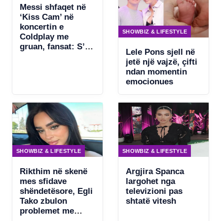
Messi shfaqet në
‘Kiss Cam’ në
koncertin e
SHOWBIZ & LIFESTYLE
Coldplay me
gruan, fansat: S’ka
Lele Pons sjell në
asgjë për të
jetë një vajzë, çifti
fshehur
ndan momentin
emocionues
SHOWBIZ & LIFESTYLE
SHOWBIZ & LIFESTYLE
Rikthim në skenë
Argjira Spanca
mes sfidave
largohet nga
shëndetësore, Egli
televizioni pas
Tako zbulon
shtatë vitesh
problemet me
zërin