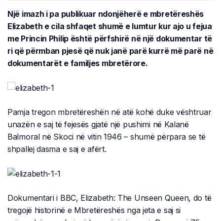
Një imazh i pa publikuar ndonjëherë e mbretëreshës
Elizabeth e cila shfaqet shumë e lumtur kur ajo u fejua
me Princin Philip është përfshirë në një dokumentar të
ri që përmban pjesë që nuk janë parë kurrë më parë në
dokumentarët e familjes mbretërore.
Pamja tregon mbretëreshën në atë kohë duke vështruar
unazën e saj të fejesës gjatë një pushimi në Kalanë
Balmoral në Skoci në vitin 1946 – shumë përpara se të
shpallej dasma e saj e afërt.
Dokumentari i BBC, Elizabeth: The Unseen Queen, do të
tregojë historinë e Mbretëreshës nga jeta e saj si