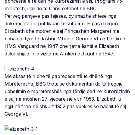
princeshë e re deri në kurorëzimin e saj. Programi 75-
minutësh, i cili do të transmetohet në BBC.
Përveç pamjeve pas fejesës, dy imazhe shtesë nga
dokumentari u publikuan të shtunën. E para tregon
Elizabeth dhe motrën e saj Princeshën Margaret me
babain e tyre të dashur Mbretin George VI në bordin e
HMS Vanguard në 1947 dhe tjetra është e Elizabeth
duke shijuar një vizitë në Afrikën e Jugut në 1947.
Me akses të ri dhe të paprecedentë të dhënë nga
Mbretëresha, BBC thotë se dokumentari do të tregojë
udhëtimin e mbretëreshës nga fëmijë deri në kurorëzimin
e saj në moshën 27-vjeçare në vitin 1953. Elizabeth u
ngjit në fron në shkurt 1952 pas vdekjes së babait të saj
George VI.