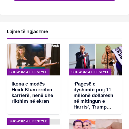
Lajme të ngjashme
SHOWBIZ & LIFESTYLE
SHOWBIZ & LIFESTYLE
Ikona e modës
‘Pagesë e
Heidi Klum rrëfen:
dyshimtë prej 11
karrierë, nënë dhe
milionë dollarësh
rikthim në ekran
në mitingun e
Harris’, Trump
kërkon ndjekje
penale për
SHOWBIZ & LIFESTYLE
Beyonce