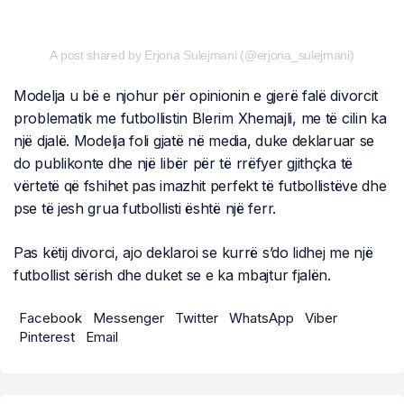
A post shared by Erjona Sulejmani (@erjona_sulejmani)
Modelja u bë e njohur për opinionin e gjerë falë divorcit
problematik me futbollistin Blerim Xhemajli, me të cilin ka
një djalë. Modelja foli gjatë në media, duke deklaruar se
do publikonte dhe një libër për të rrëfyer gjithçka të
vërtetë që fshihet pas imazhit perfekt të futbollistëve dhe
pse të jesh grua futbollisti është një ferr.
Pas këtij divorci, ajo deklaroi se kurrë s’do lidhej me një
futbollist sërish dhe duket se e ka mbajtur fjalën.
Facebook
Messenger
Twitter
WhatsApp
Viber
Pinterest
Email