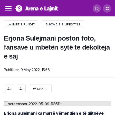
LAJMET E FUNDIT
SHOWBIZ & LIFESTYLE
Erjona Sulejmani poston foto,
fansave u mbetën sytë te dekolteja
e saj
Publikuar:
9 May 2022, 15:56
A+
A-
SHARE
Erjona Sulejmani ka marrë vëmendjen e të gjithëve