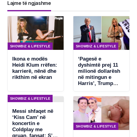
Lajme të ngjashme
SHOWBIZ & LIFESTYLE
SHOWBIZ & LIFESTYLE
Ikona e modës
‘Pagesë e
Heidi Klum rrëfen:
dyshimtë prej 11
karrierë, nënë dhe
milionë dollarësh
rikthim në ekran
në mitingun e
Harris’, Trump
kërkon ndjekje
penale për
SHOWBIZ & LIFESTYLE
Beyonce
Messi shfaqet në
‘Kiss Cam’ në
koncertin e
SHOWBIZ & LIFESTYLE
Coldplay me
gruan, fansat: S’ka