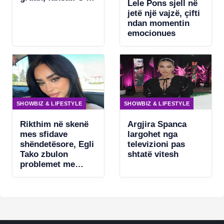
Lele Pons sjell në
asgjë për të
jetë një vajzë, çifti
fshehur
ndan momentin
emocionues
SHOWBIZ & LIFESTYLE
SHOWBIZ & LIFESTYLE
Rikthim në skenë
Argjira Spanca
mes sfidave
largohet nga
shëndetësore, Egli
televizioni pas
Tako zbulon
shtatë vitesh
problemet me
zërin