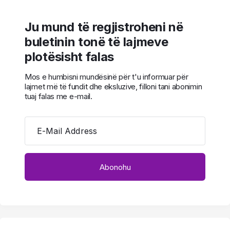
Ju mund të regjistroheni në
buletinin tonë të lajmeve
plotësisht falas
Mos e humbisni mundësinë për t'u informuar për
lajmet më të fundit dhe eksluzive, filloni tani abonimin
tuaj falas me e-mail.
E-Mail Address