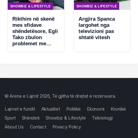
SHOWBIZ & LIFESTYLE
SHOWBIZ & LIFESTYLE
Rikthim në skenë
Argjira Spanca
mes sfidave
largohet nga
shëndetësore, Egli
televizioni pas
Tako zbulon
shtatë vitesh
problemet me
zërin
© Arena e Lajmit 2026, Të gjitha të drejtat e rezervuara.
Lajmet e fundit
Aktualitet
Politikë
Ekonomi
Kronikë
Sport
Shëndeti
Showbiz & Lifestyle
Teknologji
About Us
Contact
Privacy Policy