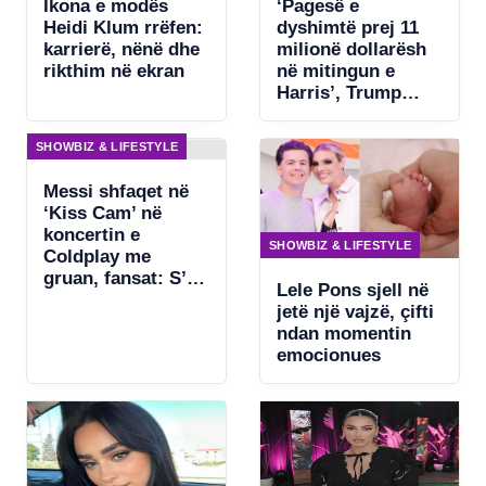
Ikona e modës
‘Pagesë e
Heidi Klum rrëfen:
dyshimtë prej 11
karrierë, nënë dhe
milionë dollarësh
rikthim në ekran
në mitingun e
Harris’, Trump
kërkon ndjekje
penale për
SHOWBIZ & LIFESTYLE
Beyonce
Messi shfaqet në
‘Kiss Cam’ në
koncertin e
SHOWBIZ & LIFESTYLE
Coldplay me
gruan, fansat: S’ka
Lele Pons sjell në
asgjë për të
jetë një vajzë, çifti
fshehur
ndan momentin
emocionues