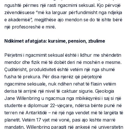
ngushtë përmes një rasti ngacmimi seksual. Kjo përvojë
zëvendësuese “më ka larguar përfundimisht nga ndjekja
e akademisë”, megjithëse ajo mendon se do të ishte bërë
një profesoreshë e mirë.
Ndikimet afatgjata: kursime, pension, zbulime
Përjetimi i ngacmimit seksual është i lidhur me shëndetin
mendor dhe fizik më të dobët deri në moshën e mesme.
Çuditërisht, produktiviteti është vetëm një nga shumë
fusha të prekura. Për disa njerëz që përjetojnë
ngacmime seksuale, nuk ndihen rehat të flasin vetëm
derisa të arrijnë një nivel të caktuar sigurie. Gjeologia
Jane Willenbring u ngacmua nga mbikëqyrësi i saj si një
studente e diplomuar 22-vjeçare, ndërsa bënte punë në
terren në Antarktidë – në një nga vendet më të largëta të
planetit. Vetëm 17 vjet më vonë, pasi ajo kishte marrë
mandatin, Willenbring paraqiti një ankesë në universitetin