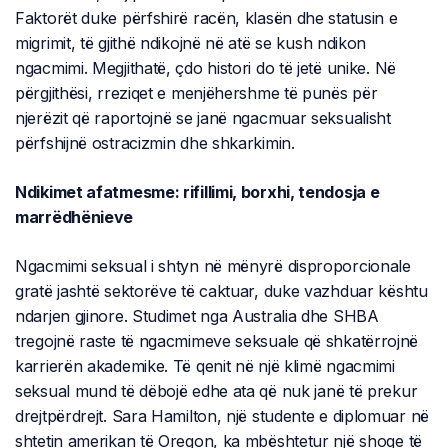
Faktorët duke përfshirë racën, klasën dhe statusin e
migrimit, të gjithë ndikojnë në atë se kush ndikon
ngacmimi. Megjithatë, çdo histori do të jetë unike. Në
përgjithësi, rreziqet e menjëhershme të punës për
njerëzit që raportojnë se janë ngacmuar seksualisht
përfshijnë ostracizmin dhe shkarkimin.
Ndikimet afatmesme: rifillimi, borxhi, tendosja e
marrëdhënieve
Ngacmimi seksual i shtyn në mënyrë disproporcionale
gratë jashtë sektorëve të caktuar, duke vazhduar kështu
ndarjen gjinore. Studimet nga Australia dhe SHBA
tregojnë raste të ngacmimeve seksuale që shkatërrojnë
karrierën akademike. Të qenit në një klimë ngacmimi
seksual mund të dëbojë edhe ata që nuk janë të prekur
drejtpërdrejt. Sara Hamilton, një studente e diplomuar në
shtetin amerikan të Oregon, ka mbështetur një shoqe të