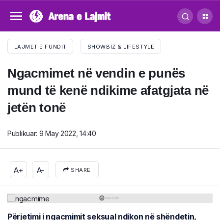
LAJMET E FUNDIT
SHOWBIZ & LIFESTYLE
Ngacmimet në vendin e punës
mund të kenë ndikime afatgjata në
jetën tonë
Publikuar:
9 May 2022, 14:40
A+
A-
SHARE
Përjetimi i ngacmimit seksual ndikon në shëndetin,