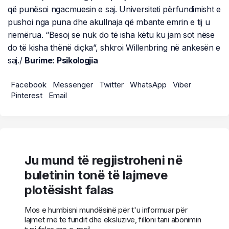
që punësoi ngacmuesin e saj. Universiteti përfundimisht e
pushoi nga puna dhe akullnaja që mbante emrin e tij u
riemërua. “Besoj se nuk do të isha këtu ku jam sot nëse
do të kisha thënë diçka”, shkroi Willenbring në ankesën e
saj./
Burime: Psikologjia
Facebook
Messenger
Twitter
WhatsApp
Viber
Pinterest
Email
Ju mund të regjistroheni në
buletinin tonë të lajmeve
plotësisht falas
Mos e humbisni mundësinë për t'u informuar për
lajmet më të fundit dhe eksluzive, filloni tani abonimin