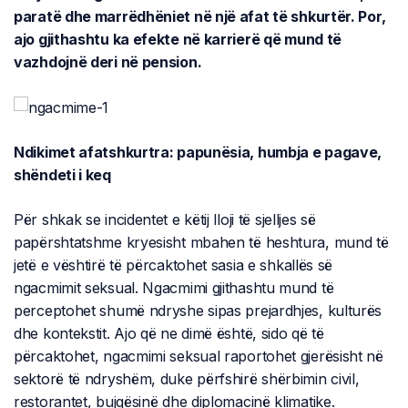
paratë dhe marrëdhëniet në një afat të shkurtër. Por,
ajo gjithashtu ka efekte në karrierë që mund të
vazhdojnë deri në pension.
Ndikimet afatshkurtra: papunësia, humbja e pagave,
shëndeti i keq
Për shkak se incidentet e këtij lloji të sjelljes së
papërshtatshme kryesisht mbahen të heshtura, mund të
jetë e vështirë të përcaktohet sasia e shkallës së
ngacmimit seksual. Ngacmimi gjithashtu mund të
perceptohet shumë ndryshe sipas prejardhjes, kulturës
dhe kontekstit. Ajo që ne dimë është, sido që të
përcaktohet, ngacmimi seksual raportohet gjerësisht në
sektorë të ndryshëm, duke përfshirë shërbimin civil,
restorantet, bujqësinë dhe diplomacinë klimatike.