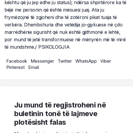
kështu që ju jep edhe ju status); ndërsa shpirtërore ka të
bëjë me personin që është mësuesi juaj. Ata ju
frymëzojnë të zgjoheni dhe të zotëroni pikat tuaja të
verbëra. Dhembshuria dhe vetëdija jo-gjykuese në çdo
marrëdhënie sigurisht që nuk është gjithmonë e lehtë,
por mund të jetë transformuese në mënyrën më të mirë
të mundshme./ PSIKOLOGJIA
Facebook
Messenger
Twitter
WhatsApp
Viber
Pinterest
Email
Ju mund të regjistroheni në
buletinin tonë të lajmeve
plotësisht falas