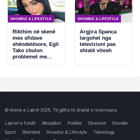
SHOWBIZ & LIFESTYLE
SHOWBIZ & LIFESTYLE
Rikthim në skenë
Argjira Spanca
mes sfidave
largohet nga
shëndetësore, Egli
televizioni pas
Tako zbulon
shtatë vitesh
problemet me
zërin
© Arena e Lajmit 2026, Të gjitha të drejtat e rezervuara.
Lajmet e fundit
Aktualitet
Politikë
Ekonomi
Kronikë
Sport
Shëndeti
Showbiz & Lifestyle
Teknologji