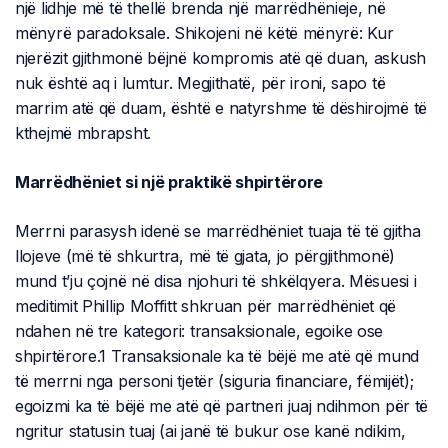
një lidhje më të thellë brenda një marrëdhënieje, në
mënyrë paradoksale. Shikojeni në këtë mënyrë: Kur
njerëzit gjithmonë bëjnë kompromis atë që duan, askush
nuk është aq i lumtur. Megjithatë, për ironi, sapo të
marrim atë që duam, është e natyrshme të dëshirojmë të
kthejmë mbrapsht.
Marrëdhëniet si një praktikë shpirtërore
Merrni parasysh idenë se marrëdhëniet tuaja të të gjitha
llojeve (më të shkurtra, më të gjata, jo përgjithmonë)
mund t’ju çojnë në disa njohuri të shkëlqyera. Mësuesi i
meditimit Phillip Moffitt shkruan për marrëdhëniet që
ndahen në tre kategori: transaksionale, egoike ose
shpirtërore.1 Transaksionale ka të bëjë me atë që mund
të merrni nga personi tjetër (siguria financiare, fëmijët);
egoizmi ka të bëjë me atë që partneri juaj ndihmon për të
ngritur statusin tuaj (ai janë të bukur ose kanë ndikim,