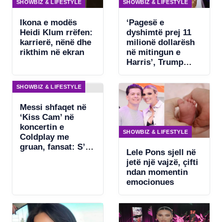
SHOWBIZ & LIFESTYLE
SHOWBIZ & LIFESTYLE
Ikona e modës
‘Pagesë e
Heidi Klum rrëfen:
dyshimtë prej 11
karrierë, nënë dhe
milionë dollarësh
rikthim në ekran
në mitingun e
Harris’, Trump
kërkon ndjekje
penale për
SHOWBIZ & LIFESTYLE
Beyonce
Messi shfaqet në
‘Kiss Cam’ në
koncertin e
SHOWBIZ & LIFESTYLE
Coldplay me
gruan, fansat: S’ka
Lele Pons sjell në
asgjë për të
jetë një vajzë, çifti
fshehur
ndan momentin
emocionues