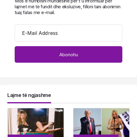
Mos e humbisni mundësinë për t'u informuar për
lajmet më të fundit dhe eksluzive, filloni tani abonimin
tuaj falas me e-mail.
E-Mail Address
Lajme të ngjashme