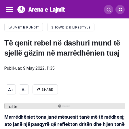
LAJMET E FUNDIT
SHOWBIZ & LIFESTYLE
Të qenit rebel në dashuri mund të
sjellë gëzim në marrëdhënien tuaj
Publikuar:
9 May 2022, 11:35
A+
A-
SHARE
Marrëdhëniet tona janë mësuesit tanë më të mëdhenj;
ato janë një pasqyrë që reflekton dritën dhe hijen tonë