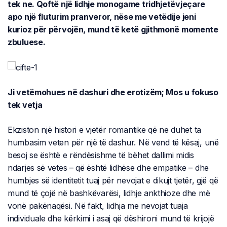
tek ne. Qoftë një lidhje monogame tridhjetëvjeçare
apo një fluturim pranveror, nëse me vetëdije jeni
kurioz për përvojën, mund të ketë gjithmonë momente
zbuluese.
Ji vetëmohues në dashuri dhe erotizëm; Mos u fokuso
tek vetja
Ekziston një histori e vjetër romantike që ne duhet ta
humbasim veten për një të dashur. Në vend të kësaj, unë
besoj se është e rëndësishme të bëhet dallimi midis
ndarjes së vetes – që është lidhëse dhe empatike – dhe
humbjes së identitetit tuaj për nevojat e dikujt tjetër, gjë që
mund të çojë në bashkëvarësi, lidhje ankthioze dhe më
vonë pakënaqësi. Në fakt, lidhja me nevojat tuaja
individuale dhe kërkimi i asaj që dëshironi mund të krijojë