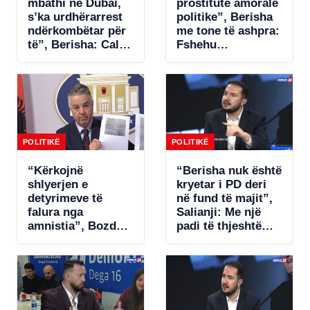
mbathi në Dubai,
prostitutë amorale
s’ka urdhërarrest
politike”, Berisha
ndërkombëtar për
me tone të ashpra:
të”, Berisha: Call-
Fshehu
centrat plaçkitës
pjesëmarrjen në
janë fenomeni më
samitin në Spanjë!
kriminal në
Shqipëri
POLITIKË
POLITIKË
“Kërkojnë
“Berisha nuk është
shlyerjen e
kryetar i PD deri
detyrimeve të
në fund të majit”,
falura nga
Salianji: Me një
amnistia”, Bozdo
padi të thjeshtë
denoncon Tatimet:
zgjidhet ngërçi për
Po i bëhet presion
statutin, por s’ia
bizneseve.
jap këtë avantazh
Ministria e
Ramës (VIDEO)
Financave s’ka
miratuar aktet