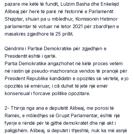
pazare me këtë të fundit, Lulzim Basha dhe Enkelejd
Alibeaj për herë të parë në historinë e Parlamentit
Shqiptar, shuan pa u mbledhur, Komisionin Hetimor
parlamentar të votuar në tetor 2021 për zbardhjen e
masakrës zgjedhore të 25 prillit.
Qëndrimi i Partisë Demokratike për zgjedhjen e
Presidentit është i qartë.
Partia Demokratike angazhohet në këtë proces vetëm
në rastin që pseudo-mazhoranca vendos të pranojë për
President Republike kandidatin e opozitës së vërtetë, e jo
opozitës së emëruar, i cili duhet të jetë një emër
konsensual i forcave politike opozitare.
2- Thirrja nga ana e deputetit Alibeaj, me porosi të
Ramës, e mbledhjes së Grupit Parlamentar, është një
fyerje e rëndë për të gjithë demokratët dhe një akt i
paligjshëm. Alibeaj, si deputet i thjeshtë, nuk ka më asnjë