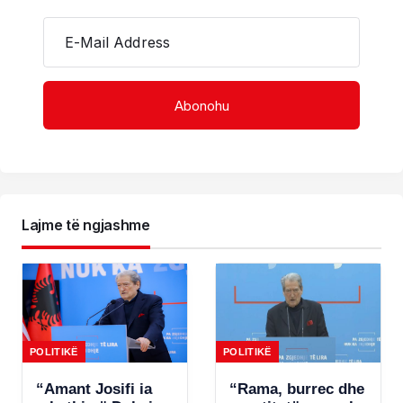
E-Mail Address
Lajme të ngjashme
POLITIKË
POLITIKË
“Amant Josifi ia
“Rama, burrec dhe