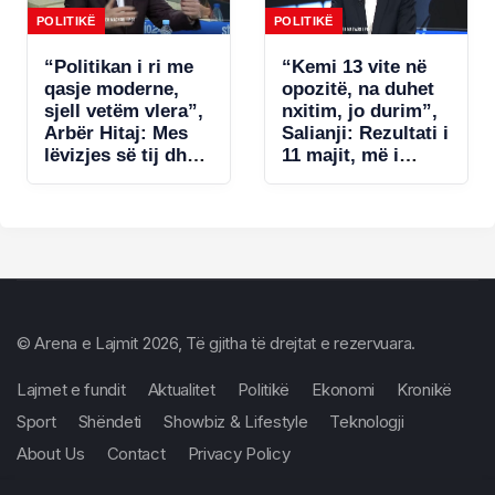
nënligjore!
POLITIKË
POLITIKË
“Politikan i ri me
“Kemi 13 vite në
qasje moderne,
opozitë, na duhet
sjell vetëm vlera”,
nxitim, jo durim”,
Arbër Hitaj: Mes
Salianji: Rezultati i
lëvizjes së tij dhe
11 majit, më i
qasjes së
dobëti në dekada!
Berishës, zgjedh
U gabua me listat
Salianjin. Në
e deputetëve dhe…
Kavajë tregoi se…
© Arena e Lajmit 2026, Të gjitha të drejtat e rezervuara.
Lajmet e fundit
Aktualitet
Politikë
Ekonomi
Kronikë
Sport
Shëndeti
Showbiz & Lifestyle
Teknologji
About Us
Contact
Privacy Policy