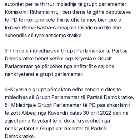
autoritet për të thirrur mbledhje të grupit parlamentar.
Komisioni i Rithemelimit, i bën thirrje të gjithë deputetëve
të PD të injorojnë këtë thirrje dhe të mos bien pre e
lojrave Rama-Basha-Alibeaj me fasadë opozitë dhe
axhendës së tyre antidemokratike.
3-Thirrja e mbledhjes së Grupit Parlamentar të Partisë
Demokratike bëhet vetëm nga Kryesia e Grupit
Parlamentar që përbëhet nga anëtarët e saj dhe
nënkryetarët e grupit parlamentar.
4-Kryesia e grupit përcakton edhe rendin e ditës të
mbledhjes së Grupit Parlamentar të Partisë Demokratike.
5- Mbledhja e Grupit Parlamentar të PD pas shkarkimit
të zotit Alibeaj nga Kuvendi i datës 30 prill 2022 deri në
zgjedhjen e Kryetarit të ri, do të kryesohet nga
nënkryetarët e Grupit parlamentar të Partisë
Demokratike.