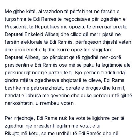
Me gjithë këtë, ai vazhdon të përfshihet në farsën e
turpshme të Edi Ramës të negociatave për zgjedhjen e
Presidentit të Republikës me opozitë të emëruar prej tij.
Deputeti Enkelejd Alibeaj dhe cilido që merr pjesë në
farsën elektorale të Edi Ramës, përfaqëson thjesht veten
dhe problemet e tij dhe kurrë opozitën shqiptare.
Deputeti Alibeaj, po përpiqet që të zgjedhë nën-dorë
presidentin e Edi Ramës ose më së paku ta legjitimojë atë
përkundrejt ndonjë pazari të tij. Kjo përbën tradëti ndaj
qindra mijëra zgjedhësve shqiptarë të cilëve, Edi Rama
bashke me patronazhistët, paratë e drogës dhe krimit,
bandat e lidhura me qeverinë dhe duke përdorur të gjithë
narkoshtetin, u rrëmbeu votën.
Për rrjedhojë, Edi Rama nuk ka vota të ligjshme për të
zgjedhur një president legjitim me votat e tij.
Rikujtojmë këtu, se me urdhër të Edi Ramës dhe në