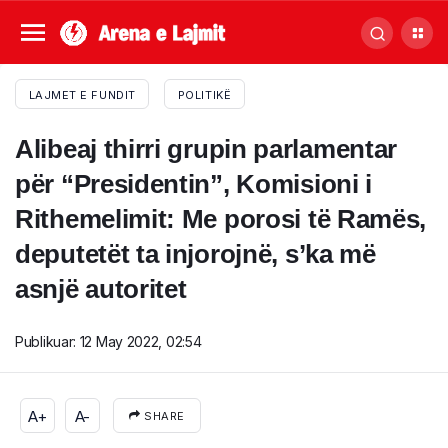
LAJMET E FUNDIT
POLITIKË
Alibeaj thirri grupin parlamentar
për “Presidentin”, Komisioni i
Rithemelimit: Me porosi të Ramës,
deputetët ta injorojnë, s’ka më
asnjë autoritet
Publikuar:
12 May 2022, 02:54
A+
A-
SHARE