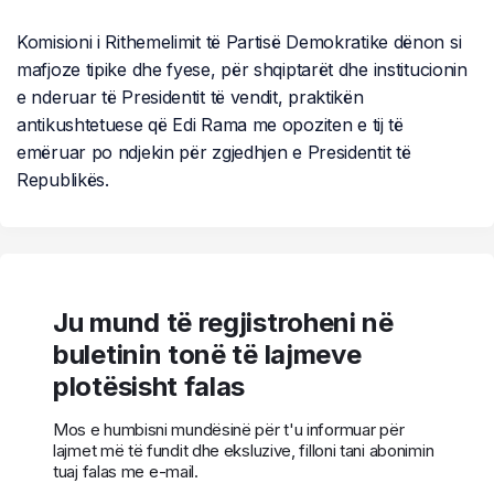
Komisioni i Rithemelimit të Partisë Demokratike dënon si
mafjoze tipike dhe fyese, për shqiptarët dhe institucionin
e nderuar të Presidentit të vendit, praktikën
antikushtetuese që Edi Rama me opoziten e tij të
emëruar po ndjekin për zgjedhjen e Presidentit të
Republikës.
Ju mund të regjistroheni në
buletinin tonë të lajmeve
plotësisht falas
Mos e humbisni mundësinë për t'u informuar për
lajmet më të fundit dhe eksluzive, filloni tani abonimin
tuaj falas me e-mail.