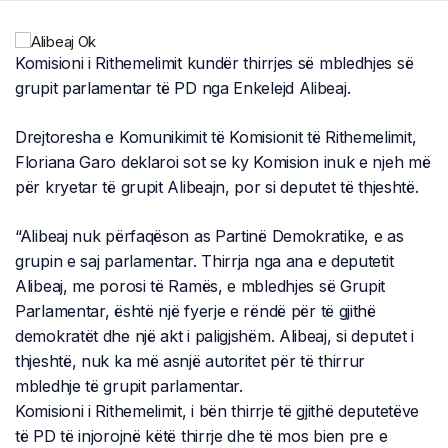
Komisioni i Rithemelimit kundër thirrjes së mbledhjes së
grupit parlamentar të PD nga Enkelejd Alibeaj.
Drejtoresha e Komunikimit të Komisionit të Rithemelimit,
Floriana Garo deklaroi sot se ky Komision inuk e njeh më
për kryetar të grupit Alibeajn, por si deputet të thjeshtë.
“Alibeaj nuk përfaqëson as Partinë Demokratike, e as
grupin e saj parlamentar. Thirrja nga ana e deputetit
Alibeaj, me porosi të Ramës, e mbledhjes së Grupit
Parlamentar, është një fyerje e rëndë për të gjithë
demokratët dhe një akt i paligjshëm. Alibeaj, si deputet i
thjeshtë, nuk ka më asnjë autoritet për të thirrur
mbledhje të grupit parlamentar.
Komisioni i Rithemelimit, i bën thirrje të gjithë deputetëve
të PD të injorojnë këtë thirrje dhe të mos bien pre e