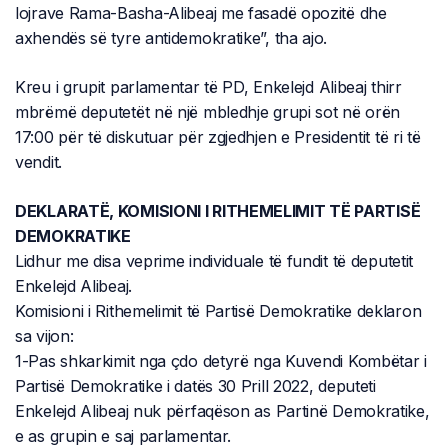
lojrave Rama-Basha-Alibeaj me fasadë opozitë dhe
axhendës së tyre antidemokratike”, tha ajo.
Kreu i grupit parlamentar të PD, Enkelejd Alibeaj thirr
mbrëmë deputetët në një mbledhje grupi sot në orën
17:00 për të diskutuar për zgjedhjen e Presidentit të ri të
vendit.
DEKLARATË, KOMISIONI I RITHEMELIMIT TË PARTISË
DEMOKRATIKE
Lidhur me disa veprime individuale të fundit të deputetit
Enkelejd Alibeaj.
Komisioni i Rithemelimit të Partisë Demokratike deklaron
sa vijon:
1-Pas shkarkimit nga çdo detyrë nga Kuvendi Kombëtar i
Partisë Demokratike i datës 30 Prill 2022, deputeti
Enkelejd Alibeaj nuk përfaqëson as Partinë Demokratike,
e as grupin e saj parlamentar.