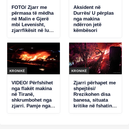
FOTO/ Zjarr me
Aksident në
përmasa të mëdha
Durrës/ U përplas
në Malin e Gjerë
nga makina
mbi Levenisht,
ndërron jetë
zjarrfikësit në luftë
këmbësori
me flakët
KRONIKË
KRONIKË
VIDEO/ Përfshihet
Zjarri përhapet me
nga flakët makina
shpejtësi/
në Tiranë,
Rrezikohen disa
shkrumbohet nga
banesa, situata
zjarri. Pamje nga
kritike në fshatin
vendngjarja
Pocest në Dibër