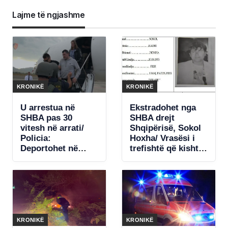
Lajme të ngjashme
KRONIKË
KRONIKË
U arrestua në
Ekstradohet nga
SHBA pas 30
SHBA drejt
vitesh në arrati/
Shqipërisë, Sokol
Policia:
Hoxha/ Vrasësi i
Deportohet në
trefishtë që kishte
Shqipëri, Sokol
qëndruar në arrati
Hoxha, i dënuar
për 30 vite
për 3 vrasje në
Shqipëri dhe në
Belgjikë
KRONIKË
KRONIKË