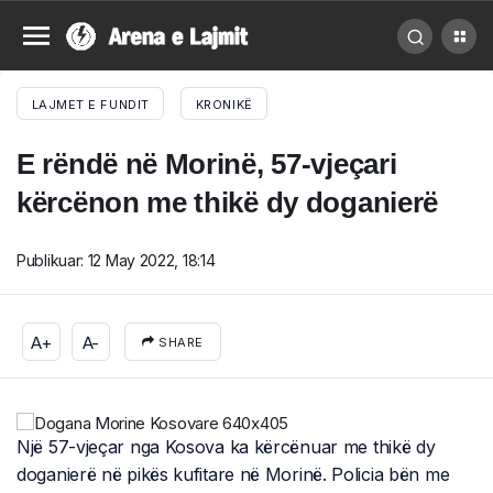
LAJMET E FUNDIT
KRONIKË
E rëndë në Morinë, 57-vjeçari
kërcënon me thikë dy doganierë
Publikuar:
12 May 2022, 18:14
A+
A-
SHARE
Një 57-vjeçar nga Kosova ka kërcënuar me thikë dy
doganierë në pikës kufitare në Morinë. Policia bën me