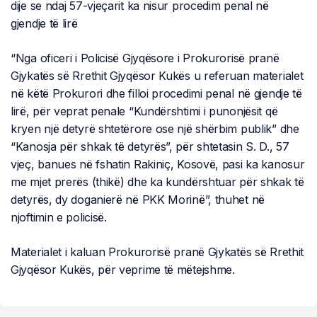
dije se ndaj 57-vjeçarit ka nisur procedim penal në
gjendje të lirë
“Nga oficeri i Policisë Gjyqësore i Prokurorisë pranë
Gjykatës së Rrethit Gjyqësor Kukës u referuan materialet
në këtë Prokurori dhe filloi procedimi penal në gjendje të
lirë, për veprat penale “Kundërshtimi i punonjësit që
kryen një detyrë shtetërore ose një shërbim publik” dhe
“Kanosja për shkak të detyrës”, për shtetasin S. D., 57
vjeç, banues në fshatin Rakiniç, Kosovë, pasi ka kanosur
me mjet prerës (thikë) dhe ka kundërshtuar për shkak të
detyrës, dy doganierë në PKK Morinë”, thuhet në
njoftimin e policisë.
Materialet i kaluan Prokurorisë pranë Gjykatës së Rrethit
Gjyqësor Kukës, për veprime të mëtejshme.