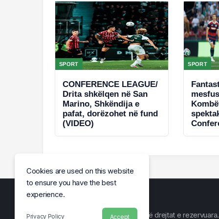
SPORT
SPORT
CONFERENCE LEAGUE/
Fantast
Drita shkëlqen në San
mesfus
Marino, Shkëndija e
Kombët
pafat, dorëzohet në fund
spekta
(VIDEO)
Confer
(VIDEO
Cookies are used on this website
to ensure you have the best
experience.
© Arena e Lajmit 2026, Të gjitha të drejtat e rezervuara.
Privacy Policy
Accept