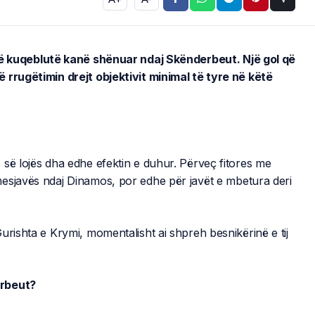
 që kuqeblutë kanë shënuar ndaj Skënderbeut. Një gol që
 rrugëtimin drejt objektivit minimal të tyre në këtë
 së lojës dha edhe efektin e duhur. Përveç fitores me
esjavës ndaj Dinamos, por edhe për javët e mbetura deri
urishta e Krymi, momentalisht ai shpreh besnikërinë e tij
erbeut?