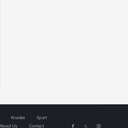
Kronikë
Sport
About Us
Contact