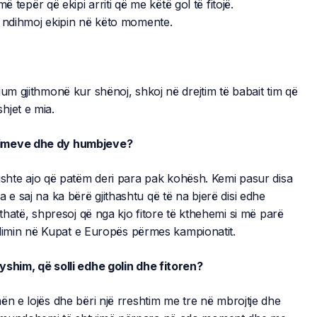
 tepër që ekipi arriti që me këtë gol të fitojë.
a ndihmoj ekipin në këto momente.
ium gjithmonë kur shënoj, shkoj në drejtim të babait tim që
hjet e mia.
azimeve dhe dy humbjeve?
ishte ajo që patëm deri para pak kohësh. Kemi pasur disa
 saj na ka bërë gjithashtu që të na bjerë disi edhe
ithatë, shpresoj që nga kjo fitore të kthehemi si më parë
 kalimin në Kupat e Europës përmes kampionatit.
yshim, që solli edhe golin dhe fitoren?
ën e lojës dhe bëri një rreshtim me tre në mbrojtje dhe