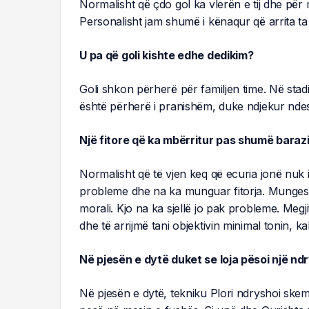
Normalisht që çdo gol ka vlerën e tij dhe për më
Personalisht jam shumë i kënaqur që arrita t
U pa që goli kishte edhe dedikim?
Goli shkon përherë për familjen time. Në stad
është përherë i pranishëm, duke ndjekur ndes
Një fitore që ka mbërritur pas shumë bar
Normalisht që të vjen keq që ecuria jonë nuk 
probleme dhe na ka munguar fitorja. Mungesa e
morali. Kjo na ka sjellë jo pak probleme. Megj
dhe të arrijmë tani objektivin minimal tonin,
Në pjesën e dytë duket se loja pësoi një ndr
Në pjesën e dytë, tekniku Plori ndryshoi skem