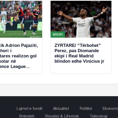
SPORT
ik Adrion Pajaziti,
ZYRTARE/ “Tërbohet”
hori i
Perez, pas Diomande
ares realizon gol
ekipi i Real Madrid
kolar në
blindon edhe Vinicius jr
ence League
)
Lajmet e fundit
Aktualitet
Politikë
Ekonomi
Shëndeti
Showbiz & Lifestyle
Teknologji