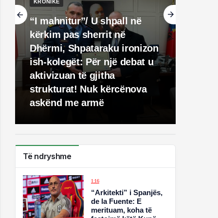
KRONIKË
“I mahnitur”/ U shpall në
kërkim pas sherrit në
Dhërmi, Shpataraku ironizon
ish-kolegët: Për një debat u
aktivizuan të gjitha
strukturat! Nuk kërcënova
askënd me armë
Të ndryshme
1:16
“Arkitekti” i Spanjës,
de la Fuente: E
merituam, koha të