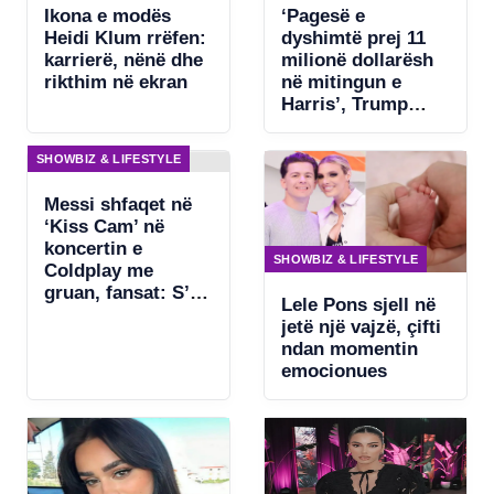
Ikona e modës
‘Pagesë e
Heidi Klum rrëfen:
dyshimtë prej 11
karrierë, nënë dhe
milionë dollarësh
rikthim në ekran
në mitingun e
Harris’, Trump
kërkon ndjekje
penale për
SHOWBIZ & LIFESTYLE
Beyonce
Messi shfaqet në
‘Kiss Cam’ në
koncertin e
SHOWBIZ & LIFESTYLE
Coldplay me
gruan, fansat: S’ka
Lele Pons sjell në
asgjë për të
jetë një vajzë, çifti
fshehur
ndan momentin
emocionues