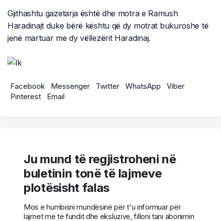
Gjithashtu gazetarja është dhe motra e Ramush
Haradinajt duke bërë kështu që dy motrat bukuroshe të
jenë martuar me dy vëllezërit Haradinaj.
Facebook
Messenger
Twitter
WhatsApp
Viber
Pinterest
Email
Ju mund të regjistroheni në
buletinin tonë të lajmeve
plotësisht falas
Mos e humbisni mundësinë për t'u informuar për
lajmet më të fundit dhe eksluzive, filloni tani abonimin