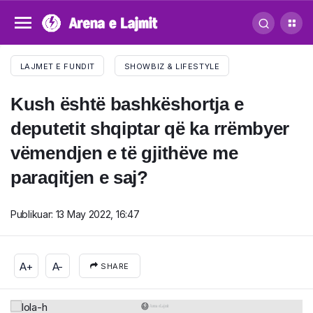
LAJMET E FUNDIT
SHOWBIZ & LIFESTYLE
Kush është bashkëshortja e
deputetit shqiptar që ka rrëmbyer
vëmendjen e të gjithëve me
paraqitjen e saj?
Publikuar:
13 May 2022, 16:47
A+
A-
SHARE