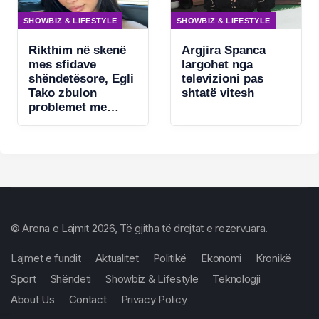
SHOWBIZ & LIFESTYLE
SHOWBIZ & LIFESTYLE
Rikthim në skenë
Argjira Spanca
mes sfidave
largohet nga
shëndetësore, Egli
televizioni pas
Tako zbulon
shtatë vitesh
problemet me
zërin
© Arena e Lajmit 2026, Të gjitha të drejtat e rezervuara.
Lajmet e fundit
Aktualitet
Politikë
Ekonomi
Kronikë
Sport
Shëndeti
Showbiz & Lifestyle
Teknologji
About Us
Contact
Privacy Policy