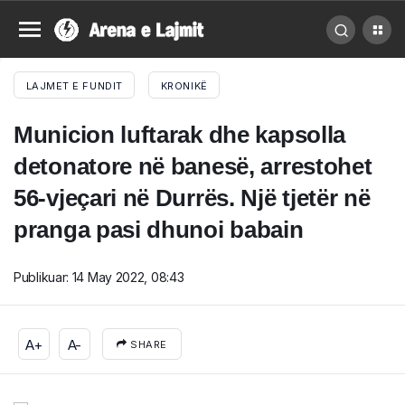
LAJMET E FUNDIT
KRONIKË
Municion luftarak dhe kapsolla
detonatore në banesë, arrestohet
56-vjeçari në Durrës. Një tjetër në
pranga pasi dhunoi babain
Publikuar:
14 May 2022, 08:43
A+
A-
SHARE