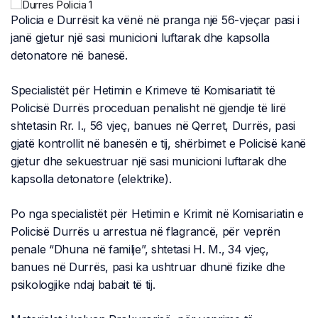
Policia e Durrësit ka vënë në pranga një 56-vjeçar pasi i
janë gjetur një sasi municioni luftarak dhe kapsolla
detonatore në banesë.
Specialistët për Hetimin e Krimeve të Komisariatit të
Policisë Durrës proceduan penalisht në gjendje të lirë
shtetasin Rr. I., 56 vjeç, banues në Qerret, Durrës, pasi
gjatë kontrollit në banesën e tij, shërbimet e Policisë kanë
gjetur dhe sekuestruar një sasi municioni luftarak dhe
kapsolla detonatore (elektrike).
Po nga specialistët për Hetimin e Krimit në Komisariatin e
Policisë Durrës u arrestua në flagrancë, për veprën
penale “Dhuna në familje”, shtetasi H. M., 34 vjeç,
banues në Durrës, pasi ka ushtruar dhunë fizike dhe
psikologjike ndaj babait të tij.