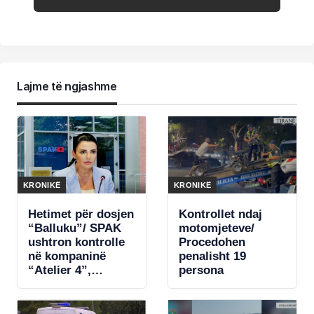
Lajme të ngjashme
KRONIKË
KRONIKË
Hetimet për dosjen
Kontrollet ndaj
“Balluku”/ SPAK
motomjeteve/
ushtron kontrolle
Procedohen
në kompaninë
penalisht 19
“Atelier 4”,
persona
sekuestrohet
projekti i arredimit
të vilës luksoze të