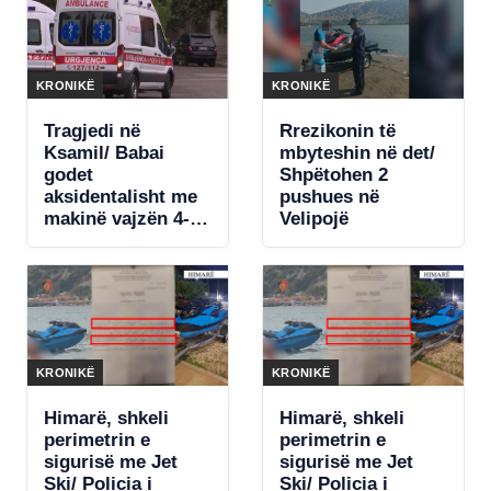
ish-
zv/kryeministres
KRONIKË
KRONIKË
Tragjedi në
Rrezikonin të
Ksamil/ Babai
mbyteshin në det/
godet
Shpëtohen 2
aksidentalisht me
pushues në
makinë vajzën 4-
Velipojë
vjeçare, fëmija
ndërron jetë
KRONIKË
KRONIKË
Himarë, shkeli
Himarë, shkeli
perimetrin e
perimetrin e
sigurisë me Jet
sigurisë me Jet
Ski/ Policia i
Ski/ Policia i