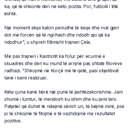
ka, që të shkonte deri në këto pozita. Por, futbolli i tillë
është.
Një moment ekipi kalon periudhë të keqe dhe nuk gjen
dot më forcën që të ngrihesh dhe ndodh ajo që ka
ndodhur”, u shpreh fillimisht trajneri Çela.
Më pas trajneri i Kastriotit ka folur për ecurinë e
skuadrës dhe deri ku mund të arrijnë pas shtatë fitoreve
radhazi. “Shkojmë në Korçë më të qetë, pasi objektivat
tanë i kemi realizuar.
Këta çuna kanë bërë një punë të jashtëzakonshme. Jam
shumë i lumtur, të mendosh ku ishim dhe ku jemi tani.
Patjetër që duhet të ndiejmë sërish uri, të bëjmë mirë, pse
jo të shkojmë të fitojmë e të vazhdojmë me rezultatet
pozitive.