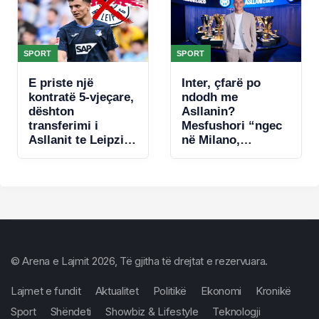
SPORT
SPORT
E priste një
Inter, çfarë po
kontratë 5-vjeçare,
ndodh me
dështon
Asllanin?
transferimi i
Mesfushori “ngec
Asllanit te Leipzig,
në Milano,
zbulohet arsyeja
mungojnë ofertat
© Arena e Lajmit 2026, Të gjitha të drejtat e rezervuara.
Lajmet e fundit
Aktualitet
Politikë
Ekonomi
Kronikë
Sport
Shëndeti
Showbiz & Lifestyle
Teknologji