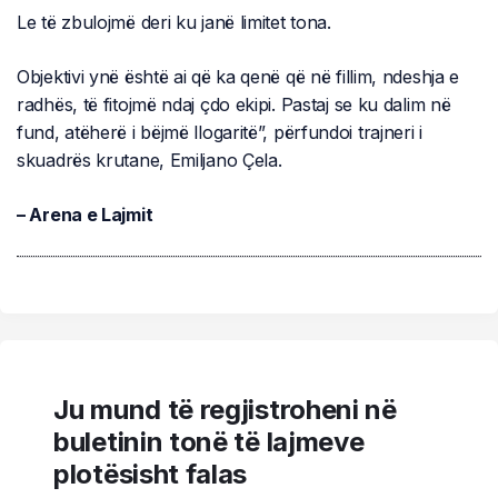
Le të zbulojmë deri ku janë limitet tona.
Objektivi ynë është ai që ka qenë që në fillim, ndeshja e
radhës, të fitojmë ndaj çdo ekipi. Pastaj se ku dalim në
fund, atëherë i bëjmë llogaritë”, përfundoi trajneri i
skuadrës krutane, Emiljano Çela.
– Arena e Lajmit
Ju mund të regjistroheni në
buletinin tonë të lajmeve
plotësisht falas