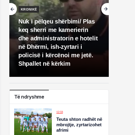
KRONIKË
Nuk i pëlqeu shërbimi/ Plas
keq sherri me kamerierin
dhe administratorin e hotelit
në Dhërmi, ish-zyrtari i
policisë i kërcënoi me jetë.
Shpallet në kërkim
Të ndryshme
12:33
Teuta shton radhët në
mbrojtje, zyrtarizohet
afrimi