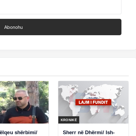
KRONIKË
pëlqeu shërbimi/
Sherr në Dhërmi/ Ish-