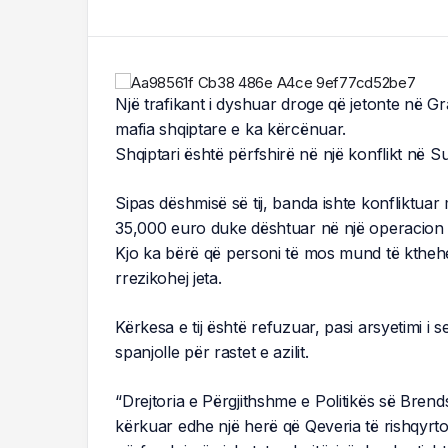
Një trafikant i dyshuar droge që jetonte në G
mafia shqiptare e ka kërcënuar.
Shqiptari është përfshirë në një konflikt në Su
Sipas dëshmisë së tij, banda ishte konfliktuar 
35,000 euro duke dështuar në një operacion t
Kjo ka bërë që personi të mos mund të kthehej
rrezikohej jeta.
Kërkesa e tij është refuzuar, pasi arsyetimi i 
spanjolle për rastet e azilit.
“Drejtoria e Përgjithshme e Politikës së Bren
kërkuar edhe një herë që Qeveria të rishqyrtoj