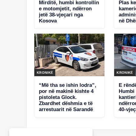
Mirditë, humbi kontrollin
Plas k
e motomjetit, ndërron
kameri
jetë 38-vjeçari nga
adminis
Kosova
në Dhër
policis
jetë. S
KRONIKË
KRONIKË
“Më tha se ishin lodra”,
E rënd
por në makinë kishte 4
Humbi 
pistoleta Glock.
kantier
Zbardhet dëshmia e të
ndërro
arrestuarit në Sarandë
40-vjeç