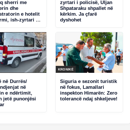
eq sherri me
zyrtari i policisë, Uljan
erin dhe
Shpataraku shpallet në
tratorin e hotelit
kërkim. Ja çfarë
mi, ish-zyrtari i
dyshohet
ë i kërcënoi me
hpallet në kërkim
KRONIKË
ë në Durrës/
Siguria e sezonit turistik
ndjenjat në
në fokus, Lamallari
in e ndërtimit,
inspekton Himarën: Zero
n jetë punonjësi
tolerancë ndaj shkeljeve!
ar