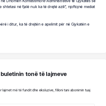
ht në Dhomën Kontestimore-Administrative të Gjykatës së
htetasi në fjalë nuk ka të drejtë azili”, njoftojnë mediat
ë bërë i ditur, ka të drejtën e apelimit për në Gjykatën e
 buletinin tonë të lajmeve
ajmet më të fundit dhe eksluzive, filloni tani abonimin tuaj