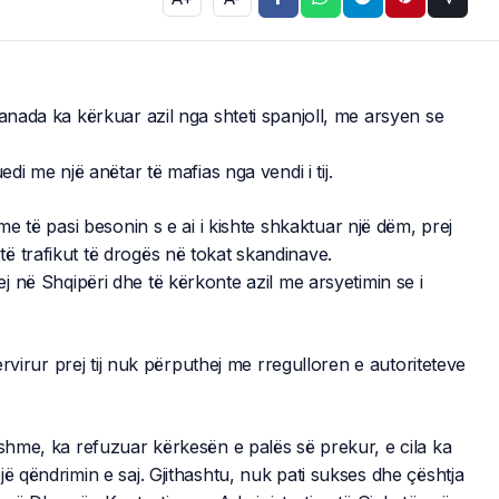
ranada ka kërkuar azil nga shteti spanjoll, me arsyen se
edi me një anëtar të mafias nga vendi i tij.
me të pasi besonin s e ai i kishte shkaktuar një dëm, prej
ë trafikut të drogës në tokat skandinave.
 në Shqipëri dhe të kërkonte azil me arsyetimin se i
servirur prej tij nuk përputhej me rregulloren e autoriteteve
dshme, ka refuzuar kërkesën e palës së prekur, e cila ka
ë qëndrimin e saj. Gjithashtu, nuk pati sukses dhe çështja