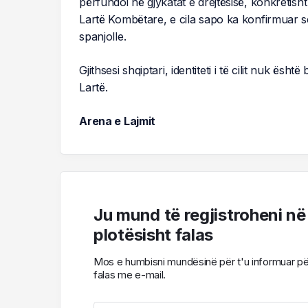
përfundoi në gjykatat e drejtësisë, konkretis
Lartë Kombëtare, e cila sapo ka konfirmuar se s
spanjolle.
Gjithsesi shqiptari, identiteti i të cilit nuk ësht
Lartë.
Arena e Lajmit
Ju mund të regjistroheni në
plotësisht falas
Mos e humbisni mundësinë për t'u informuar për l
falas me e-mail.