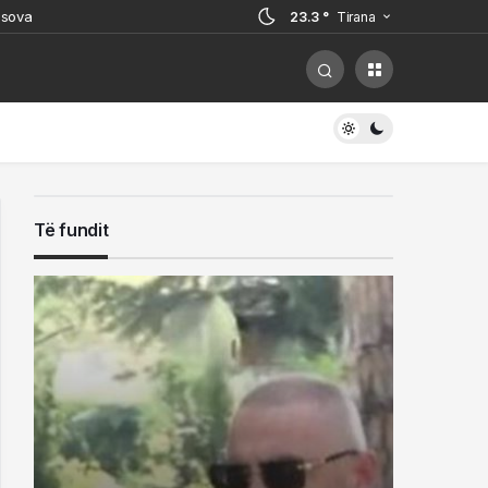
osova
23.3 °
Tirana
 por paguajnë gabimet në mbrojtje
i, ish-zyrtari i policisë i kërcënoi
hohet
rrestuarit në Sarandë
Të fundit