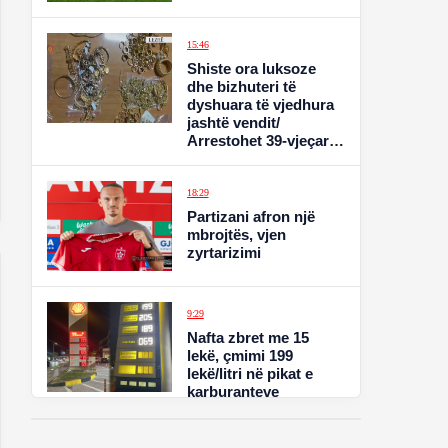
15:46
Shiste ora luksoze
dhe bizhuteri të
dyshuara të vjedhura
jashtë vendit/
Arrestohet 39-vjeçari,
sekuestrohen mallra
me vlerë 300 mijë euro
18:29
Partizani afron një
mbrojtës, vjen
zyrtarizimi
9:29
Nafta zbret me 15
lekë, çmimi 199
lekë/litri në pikat e
karburanteve
9:30