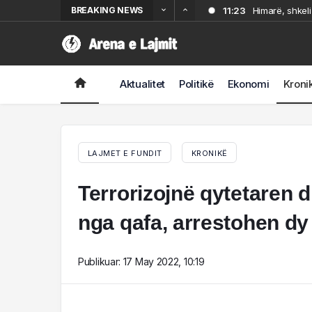
BREAKING NEWS
11:23
Himarë, shkeli
11:01
Himarë, shkeli 
10:39
VIDEO- Vrau 21
9:09
Vrasja e 21-vj
në Korçë
Aktualitet
Politikë
Ekonomi
Kroni
8:25
Një vit pas sul
LAJMET E FUNDIT
KRONIKË
Terrorizojnë qytetaren d
nga qafa, arrestohen dy 
Publikuar:
17 May 2022, 10:19