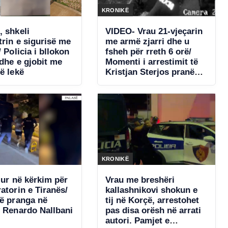
KRONIKË
, shkeli
VIDEO- Vrau 21-vjeçarin
trin e sigurisë me
me armë zjarri dhe u
/ Policia i bllokon
fsheh për rreth 6 orë/
 dhe e gjobit me
Momenti i arrestimit të
ë lekë
Kristjan Sterjos pranë
mitropolisë në Korçë
KRONIKË
lur në kërkim për
Vrau me breshëri
atorin e Tiranës/
kallashnikovi shokun e
tij në Korçë, arrestohet
, Renardo Nallbani
pas disa orësh në arrati
autori. Pamjet e