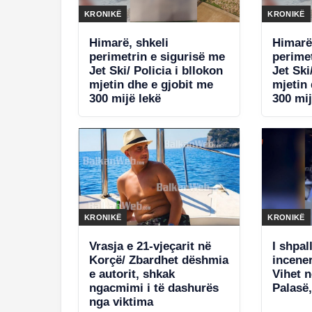
KRONIKË
KRONIKË
Himarë, shkeli
Himarë
perimetrin e sigurisë me
perime
Jet Ski/ Policia i bllokon
Jet Ski
mjetin dhe e gjobit me
mjetin
300 mijë lekë
300 mij
KRONIKË
KRONIKË
Vrasja e 21-vjeçarit në
I shpal
Korçë/ Zbardhet dëshmia
incener
e autorit, shkak
Vihet në pranga në
ngacmimi i të dashurës
Palasë
nga viktima