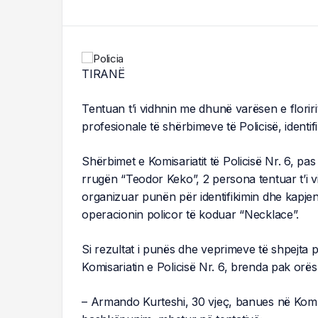
TIRANË
Tentuan t’i vidhnin me dhunë varësen e floriri
profesionale të shërbimeve të Policisë, ident
Shërbimet e Komisariatit të Policisë Nr. 6, pas
rrugën “Teodor Keko”, 2 persona tentuar t’i 
organizuar punën për identifikimin dhe kapje
operacionin policor të koduar “Necklace”.
Si rezultat i punës dhe veprimeve të shpejta 
Komisariatin e Policisë Nr. 6, brenda pak orës
– Armando Kurteshi, 30 vjeç, banues në Komb