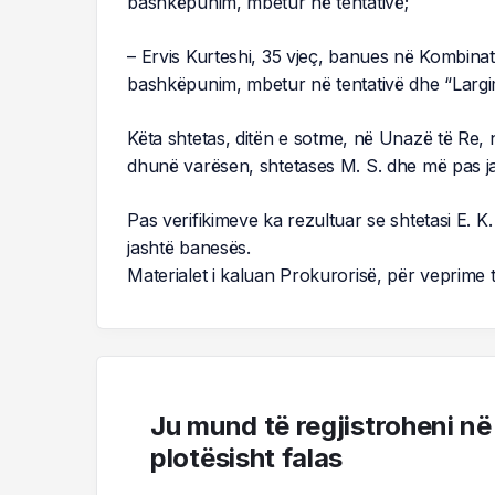
bashkëpunim, mbetur në tentativë;
– Ervis Kurteshi, 35 vjeç, banues në Kombina
bashkëpunim, mbetur në tentativë dhe “Largimi 
Këta shtetas, ditën e sotme, në Unazë të Re, 
dhunë varësen, shtetases M. S. dhe më pas ja
Pas verifikimeve ka rezultuar se shtetasi E. K
jashtë banesës.
Materialet i kaluan Prokurorisë, për veprime
Ju mund të regjistroheni në
plotësisht falas