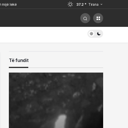
0 mijë lekë
37.2 °
Tirana
 mijë lekë
ë Kristjan Sterjos pranë mitropolisë
nga viktima
Të fundit