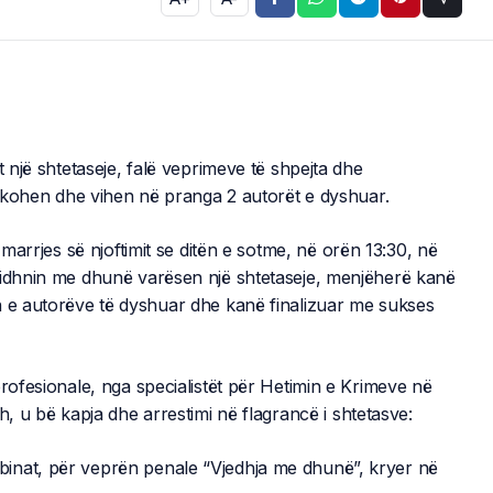
t një shtetaseje, falë veprimeve të shpejta dhe
ifikohen dhe vihen në pranga 2 autorët e dyshuar.
 marrjes së njoftimit se ditën e sotme, në orën 13:30, në
vidhnin me dhunë varësen një shtetaseje, menjëherë kanë
n e autorëve të dyshuar dhe kanë finalizuar me sukses
profesionale, nga specialistët për Hetimin e Krimeve në
h, u bë kapja dhe arrestimi në flagrancë i shtetasve:
inat, për veprën penale “Vjedhja me dhunë”, kryer në