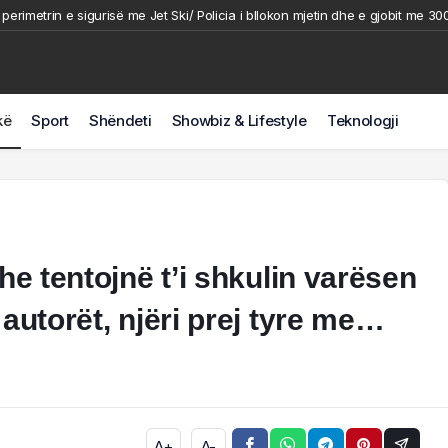
 perimetrin e sigurisë me Jet Ski/ Policia i bllokon mjetin dhe e gjobit me 30
perimetrin e sigurisë me Jet Ski/ Policia i bllokon mjetin dhe e gjobit me 300
-vjeçarin me armë zjarri dhe u fsheh për rreth 6 orë/ Momenti i arrestimit t
eçarit në Korçë/ Zbardhet dëshmia e autorit, shkak ngacmimi i të dashurës 
kë
Sport
Shëndeti
Showbiz & Lifestyle
Teknologji
mit shtetëror, News24 vijon misionin. 71 ditë pranë protestës së qytetarëve
he tentojnë t’i shkulin varësen
autorët, njëri prej tyre me…
A+
A-