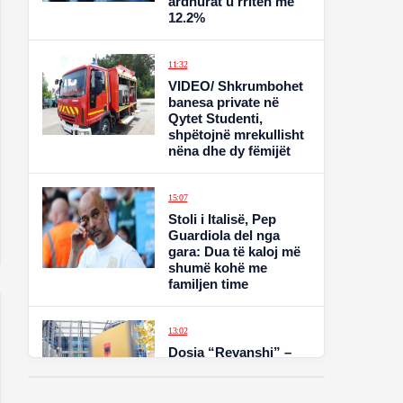
ardhurat u rritën me
12.2%
11:32
VIDEO/ Shkrumbohet
banesa private në
Qytet Studenti,
shpëtojnë mrekullisht
nëna dhe dy fëmijët
15:07
Stoli i Italisë, Pep
Guardiola del nga
gara: Dua të kaloj më
shumë kohë me
familjen time
13:02
Dosja “Revanshi” –
Gjykata e Posaçme
dënon me 31 vite burg
5 anëtarët e grupit