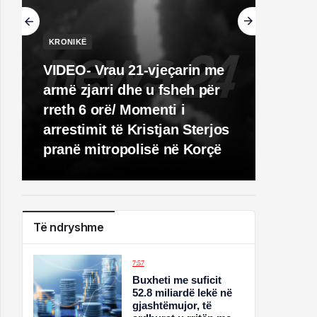
KRONIKË
VIDEO- Vrau 21-vjeçarin me
armë zjarri dhe u fsheh për
rreth 6 orë/ Momenti i
arrestimit të Kristjan Sterjos
pranë mitropolisë në Korçë
Të ndryshme
7:57
Buxheti me suficit
52.8 miliardë lekë në
gjashtëmujor, të