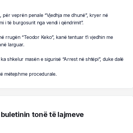
t, për veprën penale “Vjedhja me dhunë”, kryer në
i të burgosurit nga vendi i qëndrimit”.
në rrugën “Teodor Keko”, kanë tentuar t’i vjedhin me
në larguar.
. ka shkelur masën e sigurisë “Arrest në shtëpi”, duke dalë
 të mëtejshme procedurale.
 buletinin tonë të lajmeve