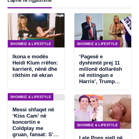
SHOWBIZ & LIFESTYLE
SHOWBIZ & LIFESTYLE
Ikona e modës
‘Pagesë e
Heidi Klum rrëfen:
dyshimtë prej 11
karrierë, nënë dhe
milionë dollarësh
rikthim në ekran
në mitingun e
Harris’, Trump
kërkon ndjekje
penale për
SHOWBIZ & LIFESTYLE
Beyonce
Messi shfaqet në
‘Kiss Cam’ në
koncertin e
SHOWBIZ & LIFESTYLE
Coldplay me
gruan, fansat: S’ka
Lele Pons sjell në