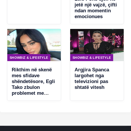
asgjë për të
jetë një vajzë, çifti
fshehur
ndan momentin
emocionues
SHOWBIZ & LIFESTYLE
SHOWBIZ & LIFESTYLE
Rikthim në skenë
Argjira Spanca
mes sfidave
largohet nga
shëndetësore, Egli
televizioni pas
Tako zbulon
shtatë vitesh
problemet me
zërin