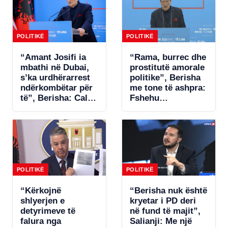
POLITIKË
POLITIKË
“Amant Josifi ia
“Rama, burrec dhe
mbathi në Dubai,
prostitutë amorale
s’ka urdhërarrest
politike”, Berisha
ndërkombëtar për
me tone të ashpra:
të”, Berisha: Call-
Fshehu
centrat plaçkitës
pjesëmarrjen në
janë fenomeni më
samitin në Spanjë!
kriminal në
Shqipëri
POLITIKË
POLITIKË
“Kërkojnë
“Berisha nuk është
shlyerjen e
kryetar i PD deri
detyrimeve të
në fund të majit”,
falura nga
Salianji: Me një