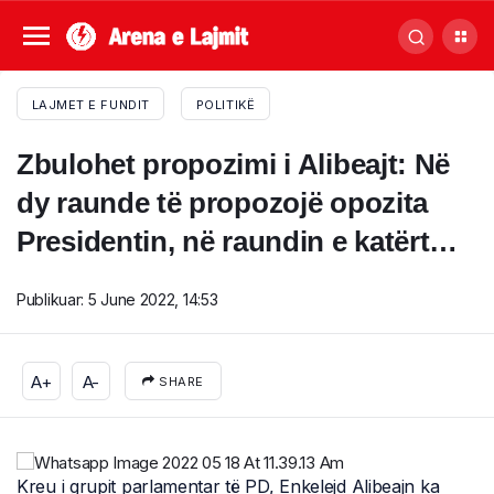
LAJMET E FUNDIT
POLITIKË
Zbulohet propozimi i Alibeajt: Në
dy raunde të propozojë opozita
Presidentin, në raundin e katërt…
Publikuar:
5 June 2022, 14:53
A+
A-
SHARE
Kreu i grupit parlamentar të PD, Enkelejd Alibeajn ka