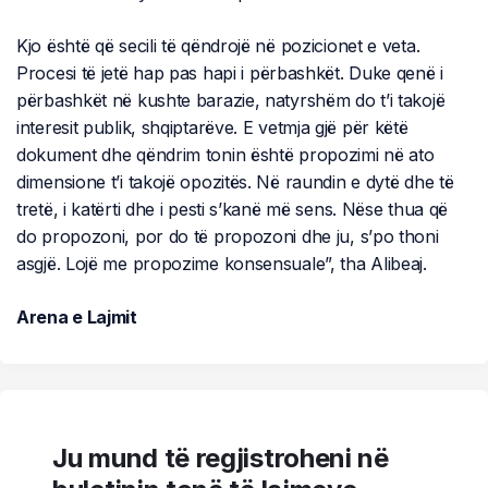
Kjo është që secili të qëndrojë në pozicionet e veta.
Procesi të jetë hap pas hapi i përbashkët. Duke qenë i
përbashkët në kushte barazie, natyrshëm do t’i takojë
interesit publik, shqiptarëve. E vetmja gjë për këtë
dokument dhe qëndrim tonin është propozimi në ato
dimensione t’i takojë opozitës. Në raundin e dytë dhe të
tretë, i katërti dhe i pesti s’kanë më sens. Nëse thua që
do propozoni, por do të propozoni dhe ju, s’po thoni
asgjë. Lojë me propozime konsensuale”, tha Alibeaj.
Arena e Lajmit
Ju mund të regjistroheni në