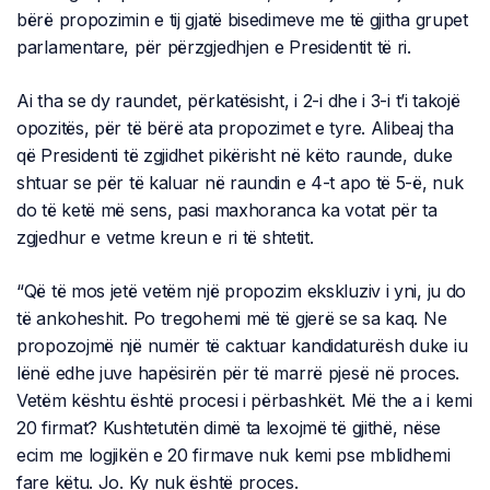
bërë propozimin e tij gjatë bisedimeve me të gjitha grupet
parlamentare, për përzgjedhjen e Presidentit të ri.
Ai tha se dy raundet, përkatësisht, i 2-i dhe i 3-i t’i takojë
opozitës, për të bërë ata propozimet e tyre. Alibeaj tha
që Presidenti të zgjidhet pikërisht në këto raunde, duke
shtuar se për të kaluar në raundin e 4-t apo të 5-ë, nuk
do të ketë më sens, pasi maxhoranca ka votat për ta
zgjedhur e vetme kreun e ri të shtetit.
“Që të mos jetë vetëm një propozim ekskluziv i yni, ju do
të ankoheshit. Po tregohemi më të gjerë se sa kaq. Ne
propozojmë një numër të caktuar kandidaturësh duke iu
lënë edhe juve hapësirën për të marrë pjesë në proces.
Vetëm kështu është procesi i përbashkët. Më the a i kemi
20 firmat? Kushtetutën dimë ta lexojmë të gjithë, nëse
ecim me logjikën e 20 firmave nuk kemi pse mblidhemi
fare këtu. Jo. Ky nuk është proces.