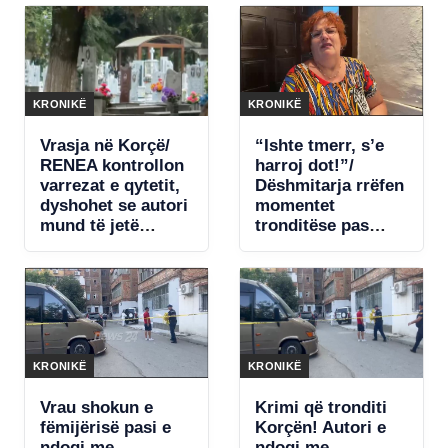
KRONIKË
KRONIKË
Vrasja në Korçë/
“Ishte tmerr, s’e
RENEA kontrollon
harroj dot!”/
varrezat e qytetit,
Dëshmitarja rrëfen
dyshohet se autori
momentet
mund të jetë
tronditëse pas
fshehur në zonë
vrasjes në Korçë:
(VIDEO)
E pashë djalin të
shtrirë, gjaku i
rridhte nga…
KRONIKË
KRONIKË
Vrau shokun e
Krimi që tronditi
fëmijërisë pasi e
Korçën! Autori e
ndoqi me
ndoqi me