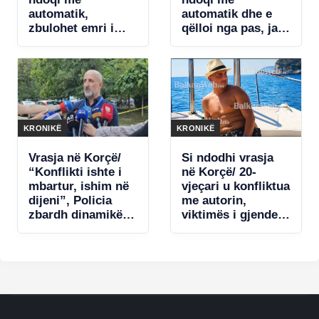
automatik,
automatik dhe e
zbulohet emri i
qëlloi nga pas, ja
autorit në kërkim
sa plumba mori
viktima në trup
KRONIKË
KRONIKË
Vrasja në Korçë/
Si ndodhi vrasja
“Konflikti ishte i
në Korçë/ 20-
mbartur, ishim në
vjeçari u konfliktua
dijeni”, Policia
me autorin,
zbardh dinamikën:
viktimës i gjendet
Ja ku u pa autori
një thikë në
për herë të fundit.
vendgjarje
3 të shoqëruar