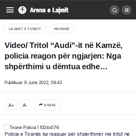
LAJMET E FUNDIT
KRONIKË
Video/ Tritol “Audi”-it në Kamzë,
policia reagon për ngjarjen: Nga
shpërthimi u dëmtua edhe…
Publikuar:
6 June 2022, 09:43
A+
A-
SHARE
Policia e Tiranës ka reaguar për shpërthimin me tritol në