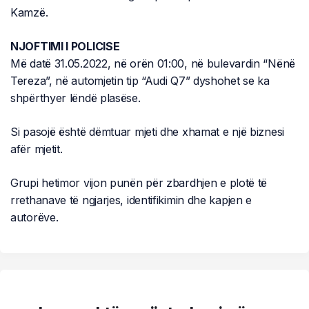
Kamzë.
NJOFTIMI I POLICISE
Më datë 31.05.2022, në orën 01:00, në bulevardin “Nënë
Tereza”, në automjetin tip “Audi Q7” dyshohet se ka
shpërthyer lëndë plasëse.
Si pasojë është dëmtuar mjeti dhe xhamat e një biznesi
afër mjetit.
Grupi hetimor vijon punën për zbardhjen e plotë të
rrethanave të ngjarjes, identifikimin dhe kapjen e
autorëve.