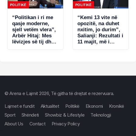
nënligjore!
POLITIKË
POLITIKË
“Politikan i ri me
“Kemi 13 vite në
qasje moderne,
opozitë, na duhet
sjell vetëm vlera”,
nxitim, jo durim”,
Arbër Hitaj: Mes
Salianji: Rezultati i
lëvizjes së tij dhe
11 majit, më i
qasjes së
dobëti në dekada!
Berishës, zgjedh
U gabua me listat
Salianjin. Në
e deputetëve dhe…
Kavajë tregoi se…
© Arena e Lajmit 2026, Të gjitha të drejtat e rezervuara.
Lajmet e fundit
Aktualitet
Politikë
Ekonomi
Kronikë
Sport
Shëndeti
Showbiz & Lifestyle
Teknologji
About Us
Contact
Privacy Policy