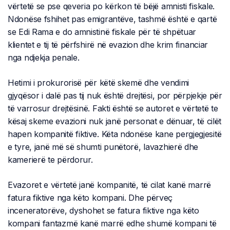
vërtetë se pse qeveria po kërkon të bëjë amnisti fiskale.
Ndonëse fshihet pas emigrantëve, tashmë është e qartë
se Edi Rama e do amnistinë fiskale për të shpëtuar
klientet e tij të përfshirë në evazion dhe krim financiar
nga ndjekja penale.
Hetimi i prokurorisë për këtë skemë dhe vendimi
gjyqësor i dalë pas tij nuk është drejtësi, por përpjekje për
të varrosur drejtësinë. Fakti është se autoret e vërtetë te
kësaj skeme evazioni nuk janë personat e dënuar, të cilët
hapen kompanitë fiktive. Këta ndonëse kane pergjegjesitë
e tyre, janë më së shumti punëtorë, lavazhierë dhe
kamerierë te përdorur.
Evazoret e vërtetë janë kompanitë, të cilat kanë marrë
fatura fiktive nga këto kompani. Dhe përveç
inceneratorëve, dyshohet se fatura fiktive nga këto
kompani fantazmë kanë marrë edhe shumë kompani të