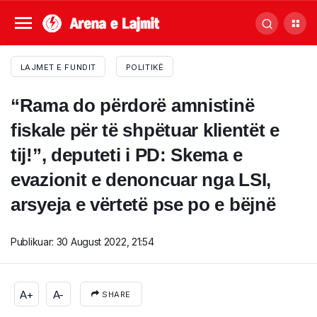
LAJMET E FUNDIT
POLITIKË
“Rama do përdorë amnistinë
fiskale për të shpëtuar klientët e
tij!”, deputeti i PD: Skema e
evazionit e denoncuar nga LSI,
arsyeja e vërtetë pse po e bëjnë
Publikuar:
30 August 2022, 21:54
A+
A-
SHARE