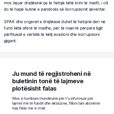
mos lejuar drejtësinë qe te hetojë këtë krim te madh, i cili
do të hapë kutinë e pandorës së korrupsionit qeveritar.
SPAK dhe organet e drejtësisë duhet të hetojnë deri në
fund këtë aferë të madhe, për të nxjerrë përpara ligjit
përfituesit e vërtetë të këtij evazioni dhe korrupsioni
gjigant.
Ju mund të regjistroheni në
buletinin tonë të lajmeve
plotësisht falas
Mos e humbisni mundësinë për t'u informuar për
lajmet më të fundit dhe eksluzive, filloni tani abonimin
tuaj falas me e-mail.