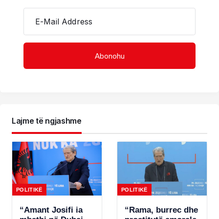
E-Mail Address
Lajme të ngjashme
POLITIKË
POLITIKË
“Amant Josifi ia
“Rama, burrec dhe