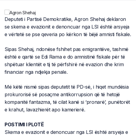
Deputeti i Partisë Demokratike, Agron Shehaj deklaron
se skema e evazionit e denoncuar nga LSI është arsyeja
e vërtetë se pse qeveria po kërkon të bëjë amnisti fiskale.
Sipas Shehaj, ndonëse fshihet pas emigrantëve, tashmë
është e qartë se Edi Rama e do amnistinë fiskale për të
shpëtuar klientët e tij të përfshirë në evazion dhe krim
financiar nga ndjekja penale.
Më këtë nismë sipas deputetit të PD-së, i hiqet mundësia
prokurorisë së posaçme antikorrupsion që të hetojë
kompanitë fantazma, të cilat kanë si ‘pronarë’, punëtorët
e krahut, lavazhierët apo kamerierë.
POSTIMI I PLOTË
Skema e evazionit e denoncuar nga LSI është arsyeja e