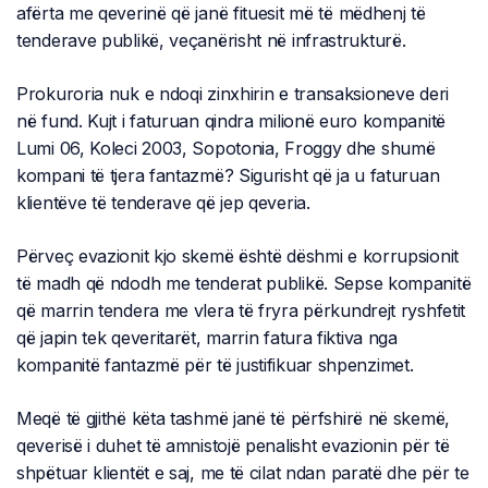
afërta me qeverinë që janë fituesit më të mëdhenj të
tenderave publikë, veçanërisht në infrastrukturë.
Prokuroria nuk e ndoqi zinxhirin e transaksioneve deri
në fund. Kujt i faturuan qindra milionë euro kompanitë
Lumi 06, Koleci 2003, Sopotonia, Froggy dhe shumë
kompani të tjera fantazmë? Sigurisht që ja u faturuan
klientëve të tenderave që jep qeveria.
Përveç evazionit kjo skemë është dëshmi e korrupsionit
të madh që ndodh me tenderat publikë. Sepse kompanitë
që marrin tendera me vlera të fryra përkundrejt ryshfetit
që japin tek qeveritarët, marrin fatura fiktiva nga
kompanitë fantazmë për të justifikuar shpenzimet.
Meqë të gjithë këta tashmë janë të përfshirë në skemë,
qeverisë i duhet të amnistojë penalisht evazionin për të
shpëtuar klientët e saj, me të cilat ndan paratë dhe për te