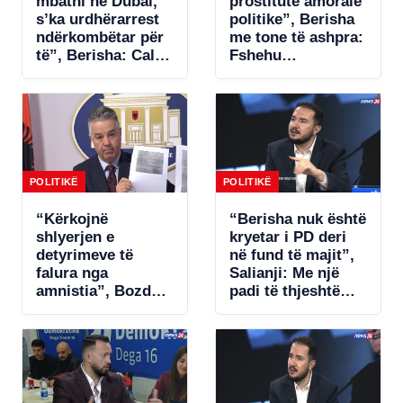
mbathi në Dubai,
prostitutë amorale
s’ka urdhërarrest
politike”, Berisha
ndërkombëtar për
me tone të ashpra:
të”, Berisha: Call-
Fshehu
centrat plaçkitës
pjesëmarrjen në
janë fenomeni më
samitin në Spanjë!
kriminal në
Shqipëri
POLITIKË
POLITIKË
“Kërkojnë
“Berisha nuk është
shlyerjen e
kryetar i PD deri
detyrimeve të
në fund të majit”,
falura nga
Salianji: Me një
amnistia”, Bozdo
padi të thjeshtë
denoncon Tatimet:
zgjidhet ngërçi për
Po i bëhet presion
statutin, por s’ia
bizneseve.
jap këtë avantazh
Ministria e
Ramës (VIDEO)
Financave s’ka
miratuar aktet